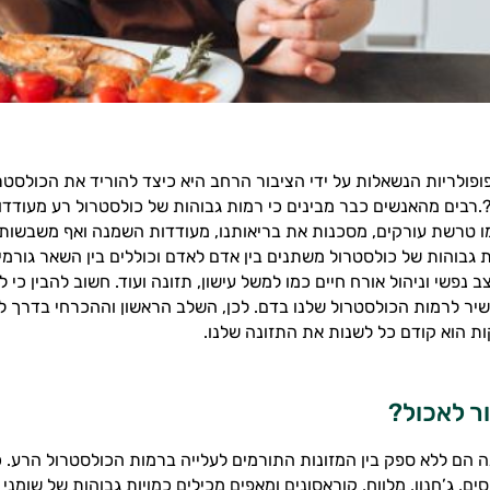
ופולריות הנשאלות על ידי הציבור הרחב היא כיצד להוריד את הכולסטר
.רבים מהאנשים כבר מבינים כי רמות גבוהות של כולסטרול רע מעודדו
מו טרשת עורקים, מסכנות את בריאותנו, מעודדות השמנה ואף משבשות נ
 גבוהות של כולסטרול משתנים בין אדם לאדם וכוללים בין השאר גורמי
צב נפשי וניהול אורח חיים כמו למשל עישון, תזונה ועוד. חשוב להבין כי 
שיר לרמות הכולסטרול שלנו בדם. לכן, השלב הראשון וההכרחי בדרך לה
ת הוא קודם כל לשנות את התזונה שלנו.
ר לאכול?
 הם ללא ספק בין המזונות התורמים לעלייה ברמות הכולסטרול הרע. 
ים, ג’חנון, מלווח, קוראסונים ומאפים מכילים כמויות גבוהות של שומנ