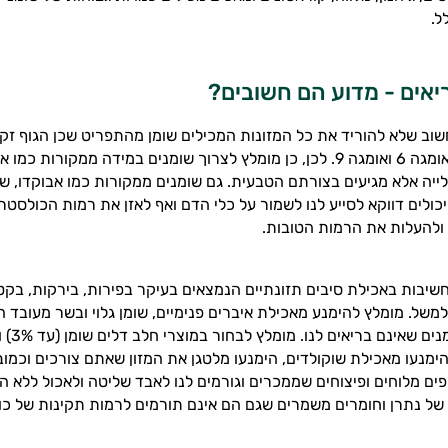
ל.
יאים - מדוע הם חשובים?
שוב שלא להוריד את כל המזונות המכילים שומן מהתפריט שכן הגוף זקוק
כמו אומגה 3, אומגה 6 ואומגה 9. לכן, כן מומלץ לצרוך שומנים במידה ממקורו
ייה אלא מגיעים בצורתם הטבעית. גם שומנים ממקורות כמו אבוקדו, שמ
יכולים דווקא לסייע לנו לשמור על כלי הדם ואף לאזן את רמות הכולסטר
ולהעלות את הרמות הטובות.
חשיבות באכילת סיבים תזונתיים הנמצאים בעיקר בפירות, בירקות, בקטנ
משל. מומלץ להימנע מאכילת איברים פנימיים, שומן גלוי ובשר מעובד ה
הימנעו מאכילת שוקולדים, הימנעו מלטגן את המזון שאתם צורכים וכמוב
ם מלוחים ופיצוחים שממכרים וגורמים לנו לאבד שליטה ולאכול ללא ה
 של נתרן וחומרים משמרים שגם הם אינם תורמים לרמות תקינות של כו