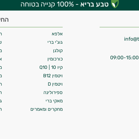
טבע בריא
- 100% קנייה בטוחה
החי
אלפא
ח
גוג'י ברי
ש
קולגן
מ
כורכומין
א
קיו 10 | Q10
מ
ויטמין B12
מ
ויטמין D
ח
ספירולינה
ת
מאקי ברי
ג
מחקרים ומאמרים
ת