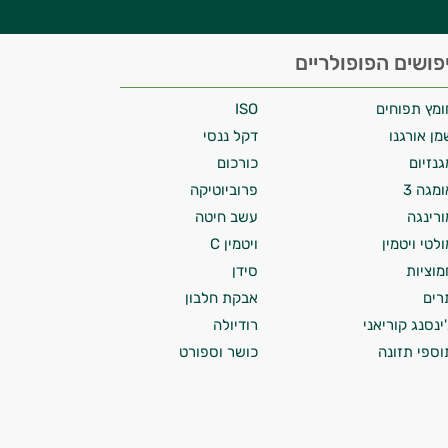
פושים הפופולריים
ומץ תפוחים
ISO
מן אורגנו
דקל ננסי
גנזיום
כורכום
ומגה 3
פרוביוטיקה
ורינגה
עשב חיטה
ולטי ויטמין
ויטמין C
מוציות
סידן
רים
אבקת חלבון
'ינסנג קוריאני
רודיולה
וספי תזונה
כושר וספורט