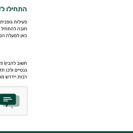
התחילו לזו
פעילות גופנית
כאן למעלה הם 
חשוב להבין
!
פע
גנטיים ולכן ת
רבות יידרש מ
יועץ בריאות אישי AI