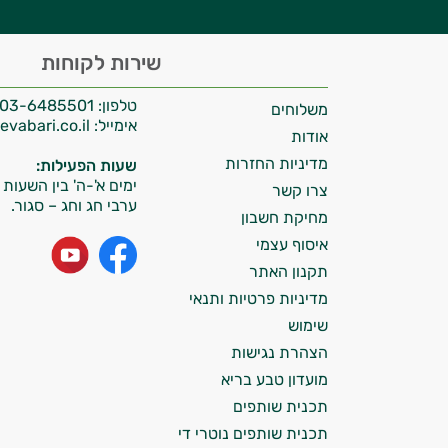
היי,
שירות לקוחות
אני יועץ הבריאות האישי AI של טבע בריא.
טלפון:
03-6485501
משלוחים
התשובות שלי מבוססות על מאגרי מידע קליניים
אימייל:
info@tevabari.co.il
וספרות מקצועית בתחומי הרפואה הטבעית
אודות
ותזונת הספורט.
מדיניות החזרות
שעות הפעילות:
ימים א'-ה' בין השעות 09:00-15:00
צרו קשר
אני כאן כדי לעזור לך להתאים את תוספי
ערבי חג וחג – סגור.
מחיקת חשבון
התזונה ומוצרי הבריאות המדויקים למטרות
ולמצב הגופני שלך, ולהסביר לך אילו רכיבים
איסוף עצמי
עובדים יחד כדי למקסם תוצאות גם בחיי היום
תקנון האתר
יום וגם בתחום הכושר והספורט.
מדיניות פרטיות ותנאי
שימוש
המטרה שלי היא להתאים עבורך המלצות
הצהרת נגישות
אישיות מבוססות מדעית.
מועדון טבע בריא
זה הזמן להתחיל. איך אוכל לעזור?
תכנית שותפים
תכנית שותפים נוטרי די