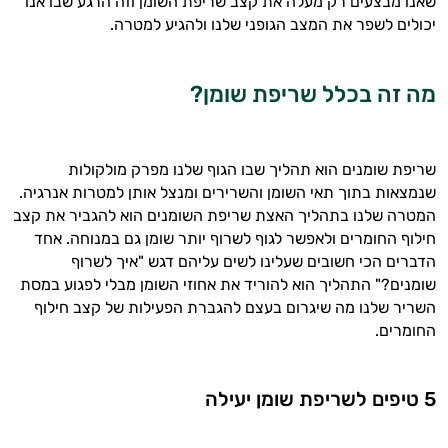
שאנו מבצעים רק מעלה את קצב שריפת השומן וזה הרגע שבו אנו
יכולים לשפר את המצב הגופני שלנו ולהגיע למטרה.
מה זה בכלל שריפת שומן?
שריפת שומנים הוא תהליך שבו הגוף שלנו מפרק מולקולות
שנמצאות בתוך תאי השומן והשרירים ומנצל אותן למטרות אנרגיה.
המטרה שלנו בתהליך האצת שריפת השומנים הוא להגביר את קצב
חילוף החומרים ולאפשר לגוף לשרוף יותר שומן גם במנוחה. אחד
הדברים הכי חשובים שעלינו לשים עליהם דגש "איך לשרוף
שומנים?" התהליך הוא להוריד את אחוזי השומן מבלי לפגוע במסת
השריר שלנו מה שיגרום בעצם להגברת הפעילות של קצב חילוף
היי,
החומרים.
אני יועץ הבריאות האישי AI של טבע בריא.
התשובות שלי מבוססות על מאגרי מידע קליניים
5 טיפים לשריפת שומן יעילה
וספרות מקצועית בתחומי הרפואה הטבעית
ותזונת הספורט.