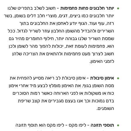
אני כאן כדי לעזור לך להתאים את תוספי
יותר חלבונים פחות פחמימות
- חשוב לשלב בתפריט שלנו
התזונה ומוצרי הבריאות המדויקים למטרות
יותר חלבונים כמו ביצים, דגים, מוצרי חלב דלים בשומן, בשר
ולמצב הגופני שלך, ולהסביר לך אילו רכיבים
רזה, עוף ועוד. הגוף יודע לאחסן את החלבונים בתוך
עובדים יחד כדי למקסם תוצאות גם בחיי היום
השרירים ולהבדיל מהשומן החלבון עוזר לשריר לגדול. ככל
יום וגם בתחום הכושר והספורט.
שמסת השריר שלנו גבוהה יותר, חילוף החומרים מהיר גם
הוא. פחמימות לעומת זאת, יכולות להפוך מהר לשומן ולכן
המטרה שלי היא להתאים עבורך המלצות
אישיות מבוססות מדעית.
חשוב לצרוך מעט פחמימות ולהתאים את הצריכה שלהן
לזמני האימון.
זה הזמן להתחיל. איך אוכל לעזור?
אימון סיבולת
- אימון סיבולת לב ריאה מסייע להפחית את
מסת השומן בגוף. את האימון מומלץ לבצע מיד אחרי אימון
כוח או משקולות או לפני הארוחה כאשר רמות הסוכרים
בדם נמוכות וכך אנו בעצם מגבירים את קצב שריפת
השומנים.
תוספי תזונה
- ליפו מקס - ליפו מקס הוא תוסף תזונה