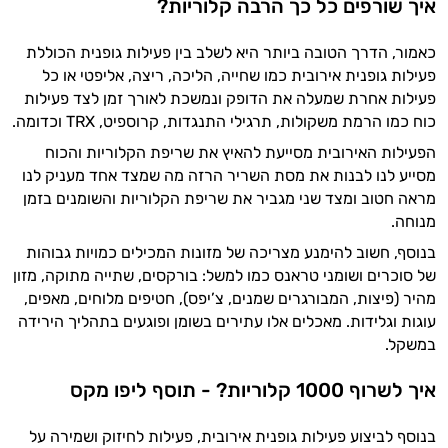
איך שורפים כל כך הרבה קלוריות?
היי,
אני יועץ הבריאות האישי AI של טבע בריא.
כאמור, הדרך הטובה ביותר היא לשלב בין פעילות גופנית הכוללת
פעילות גופנית אירובית כמו שחייה, הליכה, ריצה, אליפטי או כל
התשובות שלי מבוססות על מאגרי מידע קליניים
פעילות אחרת שמעלה את הדופק ונמשכת לאורך זמן לצד פעילות
וספרות מקצועית בתחומי הרפואה הטבעית
כוח כמו הרמת משקולות, תרגילי התנגדות, קרוספיט, TRX וכדומה.
ותזונת הספורט.
הפעילות האירובית מסייעת להאיץ את שריפת הקלוריות והכוח
מסייע לנו לבנות את מסת השריר הרזה מה שמצד אחד מעניק לנו
אני כאן כדי לעזור לך להתאים את תוספי
מראה חטוב ומצד שני מגביר את שריפת הקלוריות והשומנים בזמן
התזונה ומוצרי הבריאות המדויקים למטרות
ולמצב הגופני שלך, ולהסביר לך אילו רכיבים
מנוחה.
עובדים יחד כדי למקסם תוצאות גם בחיי היום
בנוסף, חשוב להימנע מצריכה של מזונות המכילים כמויות גבוהות
יום וגם בתחום הכושר והספורט.
של סוכרים ושומני טראנס כמו למשל: בורקסים, שתייה מתוקה, מזון
מהיר (פיצות, המבורגרים שמנים, צ’יפס), חטיפים מלוחים, מאפים,
המטרה שלי היא להתאים עבורך המלצות
עוגות וגלידות. מאכלים אלו עתירים בשומן ופוגעים בתהליך הירידה
אישיות מבוססות מדעית.
במשקל.
זה הזמן להתחיל. איך אוכל לעזור?
איך לשרוף 1000 קלוריות? - תוסף ליפו מקס
בנוסף לביצוע פעילות גופנית אירובית, פעילות לחיזוק ושמירה על