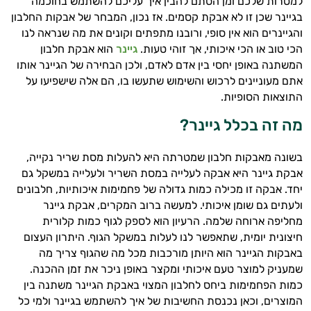
למטרות שלכם ומן הסתם להבין איך עליכם להשתמש בחוכמה
בגיינר שכן זו לא אבקת קסמים. אז נכון, המבחר של אבקות החלבון
והגיינרים הוא אין סופי, ורובנו מתפתים וקונים את מה שנראה לנו
הכי טוב או הכי איכותי, אך זוהי טעות.
גיינר
הוא אבקת חלבון
המשתנה באופן יחסי בין אדם לאדם, ולכן הבחירה של הגיינר אותו
אתם מעוניינים לרכוש והשימוש שתעשו בו, הם אלה שישפיעו על
התוצאות הסופיות.
מה זה בכלל גיינר?
בשונה מאבקות חלבון שמטרתה היא להעלות מסת שריר נקייה,
היי,
אבקת גיינר היא אבקה לעלייה במסת השריר ולעלייה במשקל גם
אני יועץ הבריאות האישי AI של טבע בריא.
יחד. אבקה זו מכילה כמות גדולה של פחמימות איכותיות, חלבונים
ולעתים גם שומן איכותי. למעשה ברוב המקרים, אבקת גיינר
התשובות שלי מבוססות על מאגרי מידע קליניים
מחליפה ארוחה שלמה. הרעיון הוא לספק לגוף כמות קלורית
וספרות מקצועית בתחומי הרפואה הטבעית
חיצונית יומית, שתאפשר לנו לעלות במשקל הגוף. היתרון העצום
ותזונת הספורט.
באבקות הגיינר הוא היותן מורכבות מכל מה שהגוף צריך מה
שמעניק למוצר טעם איכותי ומקצר באופן ניכר את זמן ההכנה.
אני כאן כדי לעזור לך להתאים את תוספי
כמות הפחמימות ביחס לחלבון המצוי באבקת הגיינר משתנה בין
התזונה ומוצרי הבריאות המדויקים למטרות
המוצרים, וכאן נכנסת החשיבות של איך להשתמש בגיינר ולמי כל
ולמצב הגופני שלך, ולהסביר לך אילו רכיבים