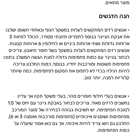
מוצר מתאים.
עובדים יחד כדי למקסם תוצאות גם בחיי היום
יום וגם בתחום הכושר והספורט.
הנה הדגשים
המטרה שלי היא להתאים עבורך המלצות
• אנשים רזים המתקשים לעלות במשקל הגוף ובאחוזי השומן ישלבו
אישיות מבוססות מדעית.
את אבקת הגיינר בנוסף לתפריט תזונתי מסודר, הכולל לפחות 3
ארוחות גדולות ושתי ארוחות ביניים או לחילופין 6 ארוחות קטנות.
זה הזמן להתחיל. איך אוכל לעזור?
אנשים רזים המתקשים לעלות במשקל בשל חוסר תיאבון, צריכים
לבחור בגיינר עם כמות פחמימות גדולה למנת הגשה המשלב בתוכו
פחמימות פשוטות ומורכבות יחדיו. בנוסף, כמות החלבון צריכה
להיות רגילה בכדי לא לתפוס את המקום לפחמימות. כמה שיותר
קלוריות למנה, יותר טוב.
• אנשים בעלי חילוף חומרים מהר, בעלי משקל תקין אך עדיין
נחשבים לרזים מאוד, צריכים לבחור באבקת גיינר עם יחס של 1:5
לטובת הפחמימה. יש חשיבות גבוהה לבחירה של מוצר המורכב
מפחמימות ושומנים איכותיים (פחמימות מורכבות ואומגה 3 או 6).
החלבון גם הוא צריך להיות איכותי, אך גם כאן אסור שיעלה על
כמות הפחמימות.