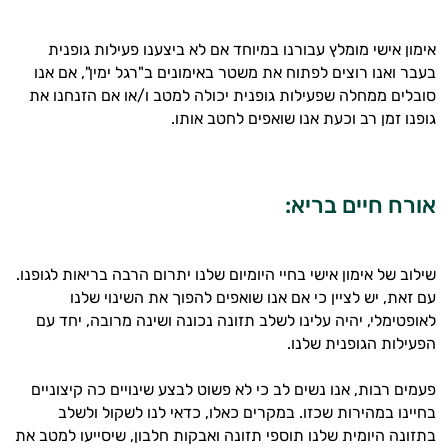
זה הזמן להתחיל. איך אוכל לעזור?
אימון אישי מומלץ עבורנו במיוחד אם לא ביצענו פעילות גופנית
בעבר ואנו רוצים לפתוח את משטר באימונים ב"רגל ימין", אם אנו
סובלים ממחלה שפעילות גופנית יכולה למטב ו/או אם הזנחנו את
גופנו זמן רב וכעת אנו שואפים לחטב אותו.
אורח חיים בריא:
שילוב של אימון אישי בחיי היומיום שלנו יתרום הרבה בריאות לגופנו.
עם זאת, יש לציין כי אם אנו שואפים להפוך את השינוי שלנו
לאופטימלי, יהיה עלינו לשלב תזונה נכונה ושינה מרובה, יחד עם
הפעילות הגופנית שלנו.
פעמים רבות, אנו נשים לב כי לא פשוט לבצע שינויים כה קיצוניים
בחיינו במהירות שכזו. במקרים כאלו, כדאי לנו לשקול ולשלב
בתזונה היומית שלנו תוספי תזונה ואבקות חלבון, שיסייעו למטב את