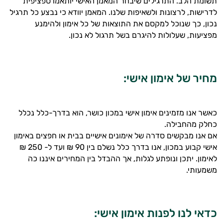
תשומת הלב. התרגילים שיבחר המאמן האישי יותאמו ספציפית
לדרישות, לרצונות ולשאיפות שלנו. המאמן יוודא כי נבצע כל תרגיל
נכון, כך שנוכל למקסם את התוצאות של כל אימון ולהימנע
מפציעות, שעלולות להיגרם בשל תרגול לא נכון.
היי,
אני יועץ הבריאות האישי AI של טבע בריא.
מחיר של אימון אישי:
התשובות שלי מבוססות על מאגרי מידע קליניים
וספרות מקצועית בתחומי הרפואה הטבעית
ותזונת הספורט.
כאשר אנו מזמינים אימון אישי במכון כושר, הוא בדרך-כלל נכלל
כחלק מהחבילה.
אני כאן כדי לעזור לך להתאים את תוספי
אם אנו מבקשים סדרה של אימונים אישיים בבית או חפצים באימון
התזונה ומוצרי הבריאות המדויקים למטרות
אישי קבוע במכון, אנו בדרך כלל נשלם בין 90 ₪ ועד ל- 250 ₪
ולמצב הגופני שלך, ולהסביר לך אילו רכיבים
לאימון. יתכן ונופתע לגלות, אך ההבדל בין המחירים איננו כה
עובדים יחד כדי למקסם תוצאות גם בחיי היום
משמעותי.
יום וגם בתחום הכושר והספורט.
המטרה שלי היא להתאים עבורך המלצות
אישיות מבוססות מדעית.
כדאי לנו לפנות אימון אישי: