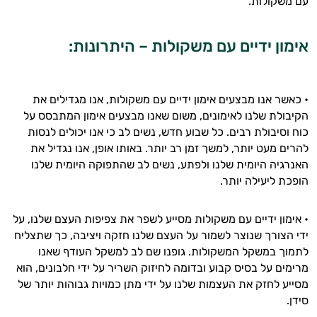
עם משקולות.
אני יועץ הבריאות האישי AI של טבע בריא.
התשובות שלי מבוססות על מאגרי מידע קליניים
אימון ידיים עם משקולות – היתרונות:
וספרות מקצועית בתחומי הרפואה הטבעית
ותזונת הספורט.
• כאשר אנו מבצעים אימון ידיים עם משקולות, אנו מגדילים את
אני כאן כדי לעזור לך להתאים את תוספי
הקיבולת שלנו לאימונים, משום שאנו מבצעים אימון המתבסס על
התזונה ומוצרי הבריאות המדויקים למטרות
כוח וסיבולת רבים. כל שבוע חדש, נשים לב כי אנו יכולים לנסות
ולמצב הגופני שלך, ולהסביר לך אילו רכיבים
להרים מעט יותר, למשך זמן רב יותר. באותו אופן, אנו נגדיל את
עובדים יחד כדי למקסם תוצאות גם בחיי היום
האנרגיה היומית שלנו ולפתע, נשים לב שהתפוקה היומית שלנו
יום וגם בתחום הכושר והספורט.
הופכת ליעילה יותר.
המטרה שלי היא להתאים עבורך המלצות
אישיות מבוססות מדעית.
• אימון ידיים עם משקולות מסייע לשפר את צפיפות העצם שלנו, על
ידי הצורך שנוצר לשמור על העצם שלנו חזקה ויציבה, כך שתצליח
זה הזמן להתחיל. איך אוכל לעזור?
לתמוך במשקל המשקולות. גופנו שם לב למשקל העודף שאנו
מרימים על בסיס קבוע ובדומה לחיזוק השריר על ידי חלבונים, הוא
מסייע לחזק את העצמות שלנו על ידי מתן כמויות גבוהות יותר של
סידן.