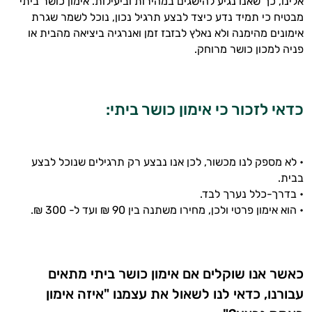
אלינו, כך שאנו נגיע להישגים במהירות וביעילות. אימון כושר ביתי
מבטיח כי תמיד נדע כיצד לבצע תרגיל נכון, נוכל לשמר שגרת
אימונים מהימנה ולא נאלץ לבזבז זמן ואנרגיה ביציאה מהבית או
פניה למכון כושר מרוחק.
כדאי לזכור כי אימון כושר ביתי:
היי,
אני יועץ הבריאות האישי AI של טבע בריא.
• לא מספק לנו מכשור, לכן אנו נבצע רק תרגילים שנוכל לבצע
התשובות שלי מבוססות על מאגרי מידע קליניים
בבית.
וספרות מקצועית בתחומי הרפואה הטבעית
• בדרך-כלל נערך לבד.
ותזונת הספורט.
• הוא אימון פרטי ולכן, מחירו משתנה בין 90 ₪ ועד ל- 300 ₪.
אני כאן כדי לעזור לך להתאים את תוספי
התזונה ומוצרי הבריאות המדויקים למטרות
ולמצב הגופני שלך, ולהסביר לך אילו רכיבים
עובדים יחד כדי למקסם תוצאות גם בחיי היום
כאשר אנו שוקלים אם אימון כושר ביתי מתאים
יום וגם בתחום הכושר והספורט.
עבורנו, כדאי לנו לשאול את עצמנו "איזה אימון