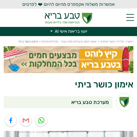
אפשרות משלוח אקספרס מהיום להיום ❤️ לפרטים
יועץ בריאות אישי AI
יועץ בריאות אישי AI
ראשי
>
מדריכי כושר וספורט
>
עיצוב חיטוב והעלאת מסה בגוף - תרגילים וטיפים
>
אימון כושר ביתי
אימון כושר ביתי
מערכת טבע בריא
תוף בוואטסאפ
שיתוף במייל
שיתוף בפייסבוק