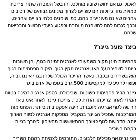
לאכול, גם אם יחושו שובע מוחלט, והן בשל העובדה שתוך צריכת
יום וגם בתחום הכושר והספורט.
כמויות מזון גדולות הם עשויים לצרוך מינונים גבוהים של רכיבים
המטרה שלי היא להתאים עבורך המלצות
אחרים שאינם מעוניינים בהם, כמו שומנים בלתי רצויים ואחרים,
אישיות מבוססות מדעית.
ובכך לגרום להם להשמנה מיותרת ולפגוע ביעדי הכושר והבריאות
שלהם.
זה הזמן להתחיל. איך אוכל לעזור?
כיצד פועל גיינר?
פחמימות הינן מקור משמעותי לאנרגיה זמינה בגוף, והן חשובות
ביותר לשמירה על מאזן אנרגיה תקין בגוף. מיקום הפחמימות בגוף
הוא בשרירים ובכבד, כאשר הריכוז הכולל שלהן בגוף איננו גבוה,
ועשוי להגיע עד למקסימום 500 גרם בגופו של אדם בוגר.
גיינר מכיל פחמימות פשוטות, שביכולתן לספק אנרגיה זמינה בטווח
המידי לאחר צריכתן. הודות לכך, צריכת גיינר לאחר אימון, אז
דרושה לגוף אנרגיה מוגברת, הינה אפקטיבית ביותר. הפחמימות
המורכבות שמכיל הגיינר במקביל, מספקות אנרגיה לטווח הארוך
יותר, הדרושה לגוף לצורך ההתאוששות מהאימון ולצורך בניית
רקמת השריר.
הגיינרים אף מכילים חלבונים, התורמים לצמיחת רקמת השריר