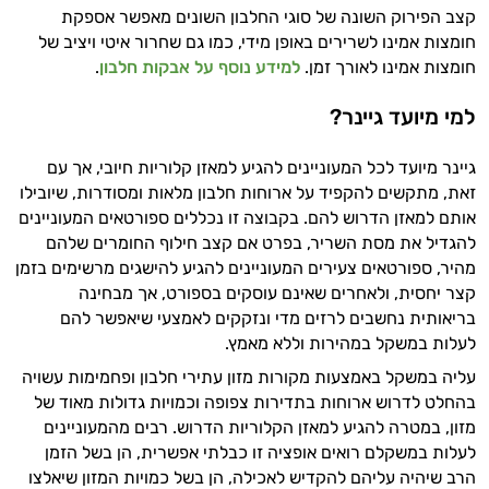
קצב הפירוק השונה של סוגי החלבון השונים מאפשר אספקת
חומצות אמינו לשרירים באופן מידי, כמו גם שחרור איטי ויציב של
חומצות אמינו לאורך זמן.
למידע נוסף על אבקות חלבון
.
למי מיועד גיינר?
גיינר מיועד לכל המעוניינים להגיע למאזן קלוריות חיובי, אך עם
זאת, מתקשים להקפיד על ארוחות חלבון מלאות ומסודרות, שיובילו
אותם למאזן הדרוש להם. בקבוצה זו נכללים ספורטאים המעוניינים
היי,
להגדיל את מסת השריר, בפרט אם קצב חילוף החומרים שלהם
אני יועץ הבריאות האישי AI של טבע בריא.
מהיר, ספורטאים צעירים המעוניינים להגיע להישגים מרשימים בזמן
קצר יחסית, ולאחרים שאינם עוסקים בספורט, אך מבחינה
התשובות שלי מבוססות על מאגרי מידע קליניים
בריאותית נחשבים לרזים מדי ונזקקים לאמצעי שיאפשר להם
וספרות מקצועית בתחומי הרפואה הטבעית
לעלות במשקל במהירות וללא מאמץ.
ותזונת הספורט.
עליה במשקל באמצעות מקורות מזון עתירי חלבון ופחמימות עשויה
בהחלט לדרוש ארוחות בתדירות צפופה וכמויות גדולות מאוד של
אני כאן כדי לעזור לך להתאים את תוספי
מזון, במטרה להגיע למאזן הקלוריות הדרוש. רבים מהמעוניינים
התזונה ומוצרי הבריאות המדויקים למטרות
לעלות במשקלם רואים אופציה זו כבלתי אפשרית, הן בשל הזמן
ולמצב הגופני שלך, ולהסביר לך אילו רכיבים
הרב שיהיה עליהם להקדיש לאכילה, הן בשל כמויות המזון שיאלצו
עובדים יחד כדי למקסם תוצאות גם בחיי היום