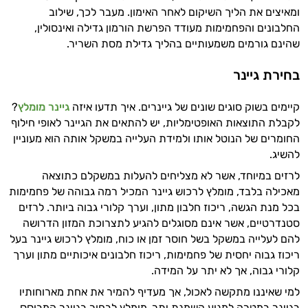
ומאיצים את הליך השיקום לאחר האימון. מעבר לכך, שילוב
החלבונים והפחמימות מעודד הפרשת הורמון גדילה ואינסולין,
שהינם גורמים משמעותיים בהליך גדילת מסת השריר.
בחירת גיינר
קיימים בשוק סוגים שונים של גיינרים. איך תדעו איזה
גיינר מומלץ
?
לקבלת התוצאות האופטימליות, יש להתאים את הגיינר לאופי חילוף
החומרים של הנוטל אותו ולמידת העלייה במשקל אותה הוא מעוניין
להשיג.
לרזים במיוחד, אשר לא מצליחים להעלות במשקלם כתוצאה
מאכילה בלבד, מומלץ לרכוש גיינר המכיל רמה גבוהה של פחמימות
בכל מנת הגשה, ריכוז חלבון מתון, וערך קלורי גבוה ביותר. לרזים
סטנדרטיים, אשר אינם מסוגלים להגיע לתצרוכת המזון הדרושה
להם לעלייה במשקל בשל חוסר זמן או כוח, מומלץ לרכוש גיינר בעל
ריכוז גבוה יחסית של פחמימות, ריכוז חלבונים איכותיים מתון וערך
קלורי גבוה, אך לא יתר על המידה.
למי שאיננו מתקשה לאכול, אך מעדיף להמיר את אחת מארוחותיו
בגיינר במטרה למנוע השמנת יתר, מומלץ לבחור בגיינר המבוסס