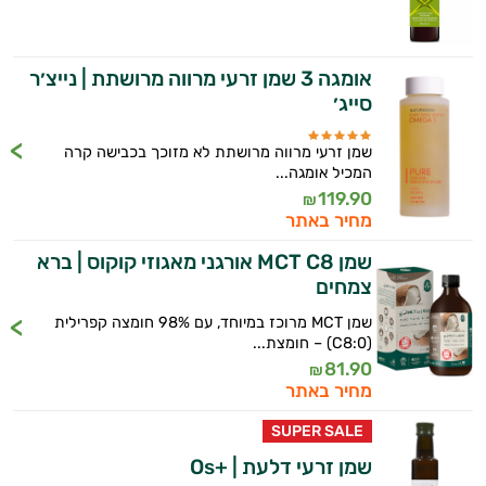
וספרות מקצועית בתחומי הרפואה הטבעית
בריאות
ותזונת הספורט.
אני כאן כדי לעזור לך להתאים את תוספי
אומגה 3 שמן זרעי מרווה מרושתת | נייצ׳ר
התזונה ומוצרי הבריאות המדויקים למטרות
סייג׳
ולמצב הגופני שלך, ולהסביר לך אילו רכיבים
עובדים יחד כדי למקסם תוצאות גם בחיי היום
שמן זרעי מרווה מרושתת לא מזוכך בכבישה קרה
יום וגם בתחום הכושר והספורט.
המכיל אומגה...
119.90
₪
המטרה שלי היא להתאים עבורך המלצות
מחיר באתר
אישיות מבוססות מדעית.
שמן MCT C8 אורגני מאגוזי קוקוס | ברא
צמחים
זה הזמן להתחיל. איך אוכל לעזור?
שמן MCT מרוכז במיוחד, עם 98% חומצה קפרילית
(C8:0) – חומצת...
81.90
₪
מחיר באתר
SUPER SALE
שמן זרעי דלעת | +Os