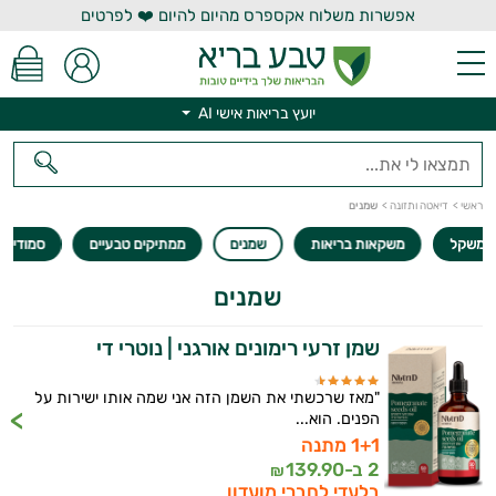
אפשרות משלוח אקספרס מהיום להיום ❤️ לפרטים
יועץ בריאות אישי AI
יועץ בריאות אישי AI
ראשי
>
דיאטה ותזונה
>
שמנים
 המשקל
משקאות בריאות
שמנים
ממתיקים טבעיים
סמודי׳ס | OTHIS
שמנים
שמן זרעי רימונים אורגני | נוטרי די
"מאז שרכשתי את השמן הזה אני שמה אותו ישירות על
הפנים. הוא...
1+1 מתנה
2 ב-
139.90
₪
הנמכרים
בלעדי לחברי מועדון