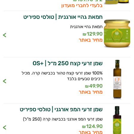
לבקרת
בלעדי לחברי מועדון
המשקל
חמאת גהיי אורגנית | טולסי ספיריט
תה
חמאת גהיי אורגנית
129.90
₪
וחליטות
מחיר באתר
ממתיקים
טבעיים
שמן זרעי קצח 250 מ״ל | +OS
100% שמן זרעי קצח טהור בכבישה קרה. מכיל
חטיפים
רכיבים טבעיים בלבד
49.90
₪
ומזון
מחיר באתר
סמודי'ס
היי,
שמן זרעי המפ אורגני | טולסי ספיריט
שמנים
אני יועץ הבריאות האישי AI של טבע בריא.
שמן זרעי המפ אורגני בכבישה קרה (250 מ"ל)
משקאות
124.90
₪
התשובות שלי מבוססות על מאגרי מידע קליניים
מחיר באתר