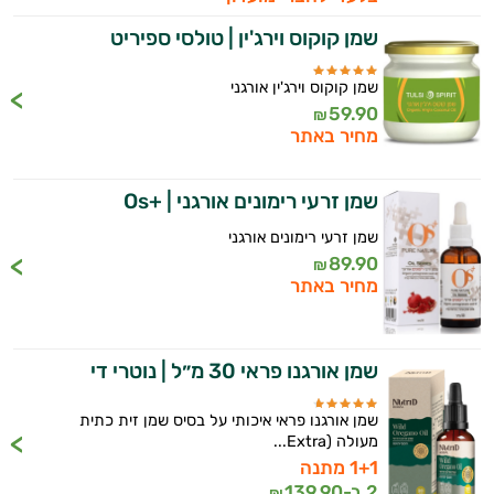
שמן קוקוס וירג'ין | טולסי ספיריט
ביותר
נפיחות
שמן קוקוס וירג'ין אורגני
59.90
₪
בטנית
מחיר באתר
שורפי
שמן זרעי רימונים אורגני | +Os
שומן
שמן זרעי רימונים אורגני
89.90
₪
שמירת
מחיר באתר
המשקל
תחושת
שמן אורגנו פראי 30 מ״ל | נוטרי די
שובע
שמן אורגנו פראי איכותי על בסיס שמן זית כתית
מעולה (Extra...
תרסיסים
1+1 מתנה
2 ב-
139.90
₪