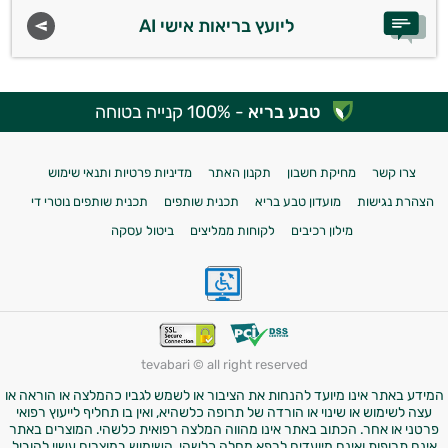
ליועץ בריאות אישי AI
טבע בריא
- 100% קנייה בטוחה
צרו קשר
מחיקת חשבון
תקנון האתר
מדיניות פרטיות ותנאי שימוש
הצהרת נגישות
מועדון טבע בריא
תכנית שותפים
תכנית שותפים נוטרי די
מילון רכיבים
לקוחות ממליצים
ביטול עסקה
tevabari © all right reserved
המידע באתר אינו מיועד להנחות את הציבור או לשמש לגביו כהמלצה או הוראה או
עצה לשימוש או שינוי או הורדה של תרופה כלשהיא, ואין בו תחליף לייעוץ רפואי
פרטני או אחר. הכתוב באתר אינו מהווה המלצה רפואית כלשהי. המוצרים באתר
אינם תרופות ואינם מיועדים לרפא מחלה כלשהי. השימוש במוצרים עשוי להוביל