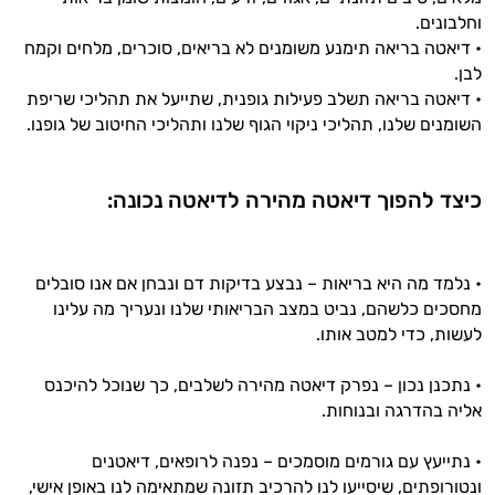
אני כאן כדי לעזור לך להתאים את תוספי
וחלבונים.
התזונה ומוצרי הבריאות המדויקים למטרות
• דיאטה בריאה תימנע משומנים לא בריאים, סוכרים, מלחים וקמח
ולמצב הגופני שלך, ולהסביר לך אילו רכיבים
לבן.
עובדים יחד כדי למקסם תוצאות גם בחיי היום
• דיאטה בריאה תשלב פעילות גופנית, שתייעל את תהליכי שריפת
יום וגם בתחום הכושר והספורט.
השומנים שלנו, תהליכי ניקוי הגוף שלנו ותהליכי החיטוב של גופנו.
המטרה שלי היא להתאים עבורך המלצות
אישיות מבוססות מדעית.
כיצד להפוך דיאטה מהירה לדיאטה נכונה:
זה הזמן להתחיל. איך אוכל לעזור?
• נלמד מה היא בריאות – נבצע בדיקות דם ונבחן אם אנו סובלים
מחסכים כלשהם, נביט במצב הבריאותי שלנו ונעריך מה עלינו
לעשות, כדי למטב אותו.
• נתכנן נכון – נפרק דיאטה מהירה לשלבים, כך שנוכל להיכנס
אליה בהדרגה ובנוחות.
• נתייעץ עם גורמים מוסמכים – נפנה לרופאים, דיאטנים
ונטורופתים, שיסייעו לנו להרכיב תזונה שמתאימה לנו באופן אישי,