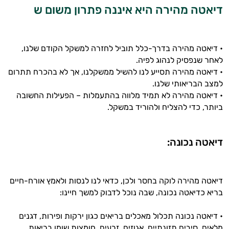
דיאטה מהירה היא איננה פתרון משום ש
• דיאטה מהירה בדרך-כלל תוביל לחזרה למשקל הקודם שלנו,
לאחר שנפסיק לנהוג לפיה.
• דיאטה מהירה תסייע לנו להשיל ממשקלנו, אך לא בהכרח תתרום
למצב הבריאותי שלנו.
• דיאטה מהירה לא תמיד מלווה בהתעמלות – הפעילות החשובה
ביותר, כדי להצליח ולהוריד במשקל.
דיאטה נכונה:
היי,
אני יועץ הבריאות האישי AI של טבע בריא.
דיאטה מהירה לוקה בחסר ולכן, כדאי לנו לנסות ולאמץ אורח-חיים
בריא כדיאטה נכונה, שבה נוכל לדבוק למשך חיינו:
התשובות שלי מבוססות על מאגרי מידע קליניים
וספרות מקצועית בתחומי הרפואה הטבעית
ותזונת הספורט.
• דיאטה נכונה תכלול מאכלים בריאים כגון ירקות ופירות, דגנים
מלאים, סיבים תזונתיים, אגוזים, זרעים, חומצות שומן בריאות