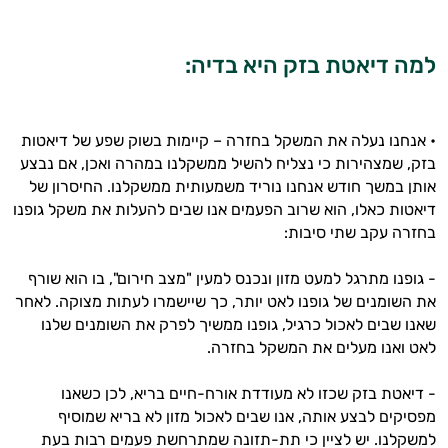
למה דיאטת בזק היא בדיה:
היי,
אני יועץ הבריאות האישי AI של טבע בריא.
• אנחנו נעלה את המשקל בחזרה – קיימות בשוק שפע של דיאטות
בזק, שמצהירות כי נצליח להשיל ממשקלנו במהרה ואכן, אם נבצע
התשובות שלי מבוססות על מאגרי מידע קליניים
אותן במשך חודש אנחנו נוריד משמעותית ממשקלנו. החיסרון של
וספרות מקצועית בתחומי הרפואה הטבעית
דיאטות כאלו, הוא שרוב הפעמים אנו שבים להעלות את משקל גופנו
ותזונת הספורט.
בחזרה עקב שתי סיבות:
אני כאן כדי לעזור לך להתאים את תוספי
- גופנו מתרגל למעט מזון ונכנס למעין "מצב חירום", בו הוא שורף
התזונה ומוצרי הבריאות המדויקים למטרות
את השומנים של גופנו לאט יותר, כך שיישמרו לעתות מצוקה. לאחר
ולמצב הגופני שלך, ולהסביר לך אילו רכיבים
שאנו שבים לאכול כרגיל, גופנו ממשיך לפרק את השומנים שלנו
עובדים יחד כדי למקסם תוצאות גם בחיי היום
לאט ואנו מעלים את המשקל בחזרה.
יום וגם בתחום הכושר והספורט.
- דיאטת בזק שכזו לא מעודדת אורח-חיים בריא, לכן כשאנו
המטרה שלי היא להתאים עבורך המלצות
אישיות מבוססות מדעית.
מפסיקים לבצע אותה, אנו שבים לאכול מזון לא בריא שמוסיף
למשקלנו. יש לציין כי תת-תזונה שמתרחשת פעמים רבות בעת