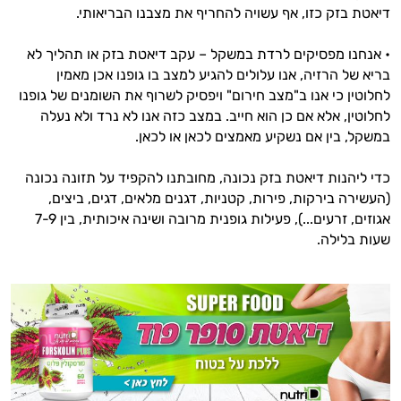
זה הזמן להתחיל. איך אוכל לעזור?
דיאטת בזק כזו, אף עשויה להחריף את מצבנו הבריאותי.
• אנחנו מפסיקים לרדת במשקל – עקב דיאטת בזק או תהליך לא
בריא של הרזיה, אנו עלולים להגיע למצב בו גופנו אכן מאמין
לחלוטין כי אנו ב"מצב חירום" ויפסיק לשרוף את השומנים של גופנו
לחלוטין, אלא אם כן הוא חייב. במצב כזה אנו לא נרד ולא נעלה
במשקל, בין אם נשקיע מאמצים לכאן או לכאן.
כדי ליהנות דיאטת בזק נכונה, מחובתנו להקפיד על תזונה נכונה
(העשירה בירקות, פירות, קטניות, דגנים מלאים, דגים, ביצים,
אגוזים, זרעים...), פעילות גופנית מרובה ושינה איכותית, בין 7-9
שעות בלילה.