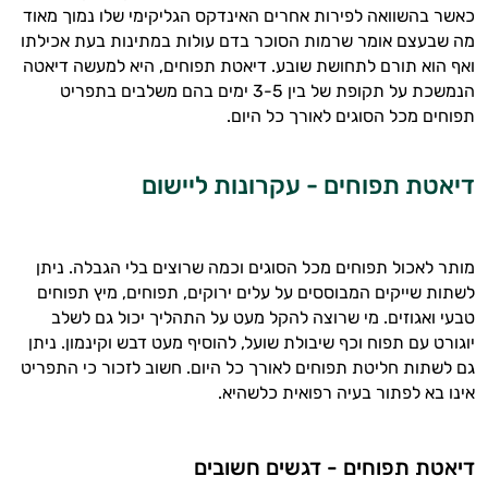
כאשר בהשוואה לפירות אחרים האינדקס הגליקימי שלו נמוך מאוד
מה שבעצם אומר שרמות הסוכר בדם עולות במתינות בעת אכילתו
ואף הוא תורם לתחושת שובע. דיאטת תפוחים, היא למעשה דיאטה
הנמשכת על תקופת של בין 3-5 ימים בהם משלבים בתפריט
תפוחים מכל הסוגים לאורך כל היום.
דיאטת תפוחים - עקרונות ליישום
היי,
אני יועץ הבריאות האישי AI של טבע בריא.
התשובות שלי מבוססות על מאגרי מידע קליניים
מותר לאכול תפוחים מכל הסוגים וכמה שרוצים בלי הגבלה. ניתן
וספרות מקצועית בתחומי הרפואה הטבעית
לשתות שייקים המבוססים על עלים ירוקים, תפוחים, מיץ תפוחים
ותזונת הספורט.
טבעי ואגוזים. מי שרוצה להקל מעט על התהליך יכול גם לשלב
יוגורט עם תפוח וכף שיבולת שועל, להוסיף מעט דבש וקינמון. ניתן
אני כאן כדי לעזור לך להתאים את תוספי
גם לשתות חליטת תפוחים לאורך כל היום. חשוב לזכור כי התפריט
התזונה ומוצרי הבריאות המדויקים למטרות
אינו בא לפתור בעיה רפואית כלשהיא.
ולמצב הגופני שלך, ולהסביר לך אילו רכיבים
עובדים יחד כדי למקסם תוצאות גם בחיי היום
יום וגם בתחום הכושר והספורט.
דיאטת תפוחים - דגשים חשובים