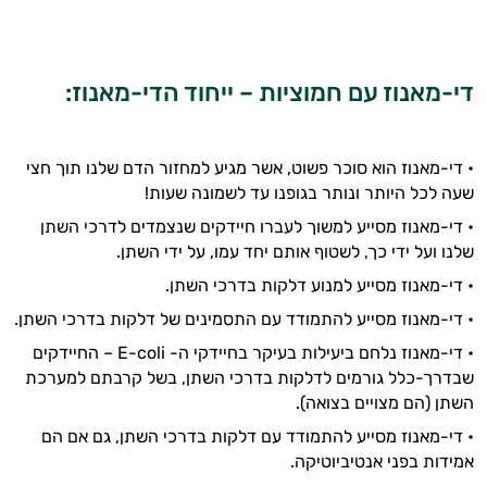
די-מאנוז עם חמוציות – ייחוד הדי-מאנוז:
• די-מאנוז הוא סוכר פשוט, אשר מגיע למחזור הדם שלנו תוך חצי
היי,
שעה לכל היותר ונותר בגופנו עד לשמונה שעות!
אני יועץ הבריאות האישי AI של טבע בריא.
• די-מאנוז מסייע למשוך לעברו חיידקים שנצמדים לדרכי השתן
התשובות שלי מבוססות על מאגרי מידע קליניים
שלנו ועל ידי כך, לשטוף אותם יחד עמו, על ידי השתן.
וספרות מקצועית בתחומי הרפואה הטבעית
• די-מאנוז מסייע למנוע דלקות בדרכי השתן.
ותזונת הספורט.
• די-מאנוז מסייע להתמודד עם התסמינים של דלקות בדרכי השתן.
אני כאן כדי לעזור לך להתאים את תוספי
• די-מאנוז נלחם ביעילות בעיקר בחיידקי ה- E-coli – החיידקים
התזונה ומוצרי הבריאות המדויקים למטרות
שבדרך-כלל גורמים לדלקות בדרכי השתן, בשל קרבתם למערכת
ולמצב הגופני שלך, ולהסביר לך אילו רכיבים
השתן (הם מצויים בצואה).
עובדים יחד כדי למקסם תוצאות גם בחיי היום
יום וגם בתחום הכושר והספורט.
• די-מאנוז מסייע להתמודד עם דלקות בדרכי השתן, גם אם הם
אמידות בפני אנטיביוטיקה.
המטרה שלי היא להתאים עבורך המלצות