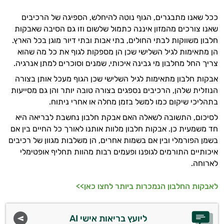
אני כאן כדי לעזור לך להתאים את תוספי
התזונה ומוצרי הבריאות המדויקים למטרות
ככל שאנו מתבגרים, הגוף נוטה להיחלש, הספיגה של הרכיבים
ולמצב הגופני שלך, ולהסביר לך אילו רכיבים
שאנו צורכים מהמזון איננה כתמול שלשום וזו גם הסיבה שאבקות
עובדים יחד כדי למקסם תוצאות גם בחיי היום
חלבון משווקות לבתי החולים, בתי אבות ובתי דיור מוגן בכל הארץ.
יום וגם בתחום הכושר והספורט.
הן מתאימות לגיל השלישי שכן הן מספקות לגוף את כל מה שהוא
צריך החל מחלבון מי גבינה איכותי, שמנים וסוכרים למתן אנרגיה.
המטרה שלי היא להתאים עבורך המלצות
אבקות חלבון מתאימות לגיל השלישי שכן הגוף מעכל אותן בצורה
אישיות מבוססות מדעית.
הנוזלית שלהן, הרכיבים נספגים בצורה טובה יותר והן גם מסייעות
בתהליכי שיקום כמו למשל בזמן מחלה או אחרי ניתוח.
זה הזמן להתחיל. איך אוכל לעזור?
לסיכום, התשובה לשאלה האם אבקת חלבון נחשבת לבריאה היא
חד משמעית כן. אבקות חלבון מלוות אותנו לאורך כל החיים בין אם
בשמן הפורמלי ובין אם בשמות אחרים, הן משלבות מגוון של רכיבים
איכותיים התורמים לגופנו ופעמים רבות מהוות תחליף אופטימלי
לארוחה.
לאבקות החלבון הנמכרות ביותר לחצו כאן>>
ליועץ בריאות אישי AI