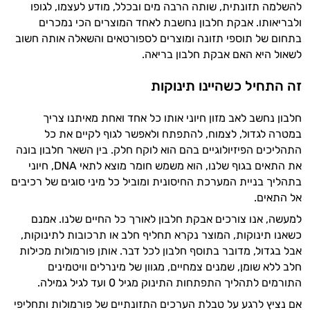
להשלמה תזונתית, שותה הרבה מים ובכלל, מודע לעצמו, לגופו
ולבריאותו. אבקת חלבון נחשבת לאחד המוצרים הכי נמכרים
בתחום של תוספי תזונה ומוצרים לספורטאים והשאלה אותה חשוב
לשאול היא האם אבקת חלבון בריאה.
זה התחיל כשהיינו תינוקות
חלבון נחשב לאב מזון חיוני אותו כל אחד ואחת מאיתנו צריך
במטרה לגדול, לצמוח, להתפתח ולאפשר לגוף לקיים את כל
התהליכים הפיזיולוגיים בהם הוא לוקח חלק. בין השאר חלבון בונה
את התאים בגוף שלנו, הוא משמש חומר מוצא לתאי DNA, חיוני
בתהליך בניית המערכת החיסונית ומוביל כל מיני סוגים של רכיבים
אל התאים.
למעשה, אנו צורכים אבקת חלבון לאורך כל החיים שלנו. אמנם
כשאנו תינוקות, המוצר נקרא תחליף חלב או תרכובות לתינוקות,
אבל בגדול, מדובר בתוסף חלבון לכל דבר. אותן פורמולות מכילות
חלב ללא שומן, שמנים צמחיים, מגוון של מינרלים וויטמינים
התורמים לתהליך התפתחות התינוק מגיל 0 ועד לגיל גמילה.
אם נציץ לרגע על טבלת הערכים התזונתיים של פורמולות ותחליפי