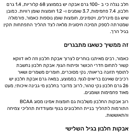
חלב נגלה כי ב -100 גרם אבקה יש בממוצע 68 קלוריות, 1.4 גרם
חלבון, 7.4 פחמימות, 3.7 שומנים ו- 1.2 חומצות שומן רוויות. כמובן
שיש גם מינרלים, ויטמינים, חומצות שומן נוספות כאמור, פורמולה
שמטרתה לספק תמיכה חיסונית מלאה לצד תהליך התפתחות תקין
בגיל הרך.
זה ממשיך כשאנו מתבגרים
כאמור, רבים מאיתנו בוחרים לצרוך אבקת חלבון וזה לאו דווקא
קשור לתחום חדרי הכושר ופיתוח הגוף. אבקת חלבון נחשבת
לתוסף תזונה בריאותי, נקי מסוכרים, חומרים משמרים ושאר
רכיבים שאינם בריאים לגוף. בממוצע, במאה גרם אבקת חלבון יש
26 גרם חלבון נקי טהור, לרוב מדובר בחלבון מי גבינה איכותי, מעט
היי,
מאוד פחמימות ושומנים.
אני יועץ הבריאות האישי AI של טבע בריא.
רוב אבקות החלבון משלבות גם חומצות אמינו מסוג BCAA
התורמות לתהליך בניית החלבונים בגוף ומעודדות תהליכי צמיחה
התשובות שלי מבוססות על מאגרי מידע קליניים
והתאוששות.
וספרות מקצועית בתחומי הרפואה הטבעית
ותזונת הספורט.
אבקות חלבון בגיל השלישי