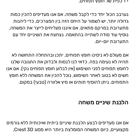
• 1 כפית של חומץ תפוחים.
נערבב הכול יחד כדי לקבל משחה. אם אנו מעדיפים להכין כמות
גדולה יותר, יש לשמור על היחס הזה בין המצרכים, כדי ליהנות
מתערובת במרקם מתאים. אם איננו מצליחים לייצר את המשחה,
נוסיף עוד סודה לשתייה בהתאמה. נצחצח את השיניים יחד עם
התערובת יום-יום.
אם מעולם לא ניסינו חומץ תפוחים, יתכן ובהתחלה התחושה לא
תהיה לא נעימה בפה. כדאי לנו לנסות ולבדוק את התגובה שלנו
לחומץ תפוחים לפני השימוש (אין לבלוע חומץ תפוחים נקי). אם אנו
חשים לא בטוב לאחר השימוש, נוכל להכין את המשחה ללא חומץ
התפוחים. ניתן להוסיף תותים או מיץ אלוורה (טבעי) במקום.
הלבנת שיניים משחה
אם אנו מעדיפים לבצע הלבנת שיניים ביתית ואיכותית ללא גורמים
מקצועיים, כיום המשחה המומלצת ביותר היא מסוג Crest 3D,