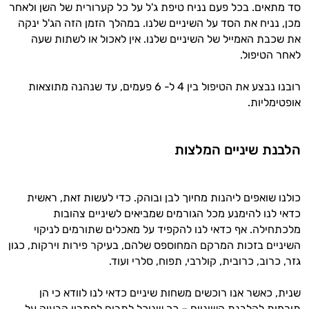
סד מתאים. בכל פעם נניח טיפת ג'ל על כל קערורית של השן ולאחר
מכן, נניח את הסד על השיניים שלנו. במהלך הזמן הזה הג'ל ינקה
את שכבת האמייל של השיניים שלנו. אין לאכול או לשתות שעה
לאחר הטיפול.
רובנו נבצע את הטיפול בין 4 ל- 6 פעמים, עד שנהנה מתוצאות
אופטימליות.
הלבנת שיניים המלצות
כולנו שואפים ליהנות מחיוך לבן ובוהק. כדי לעשות זאת, ראשית
כדאי לנו להימנע מכל הגורמים שמביאים לשיניים צהובות
מלכתחילה. אף כדאי לנו להקפיד על מאכלים שתורמים לניקוי
השיניים בזכות המרקם המחוספס שלהם, בעיקר פירות וירקות, כגון
גזר, כרוב, כרובית, קולרבי, תפוח, סלרי ועוד.
שנית, כאשר אנו רוכשים משחות שיניים כדאי לנו לוודא כי הן
תורמות להלבנת השיניים – כך שנוכל לתרום לפתרון הבעיה על