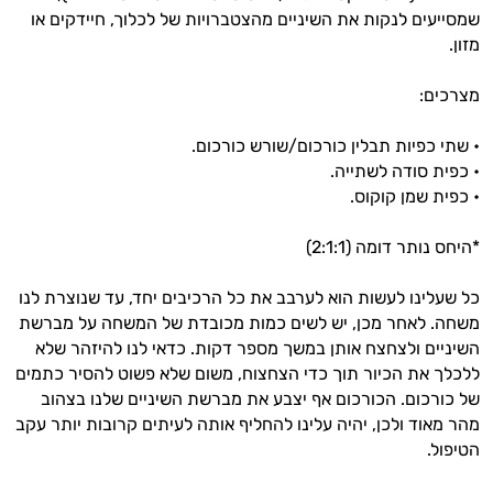
התזונה ומוצרי הבריאות המדויקים למטרות
שמסייעים לנקות את השיניים מהצטברויות של לכלוך, חיידקים או
ולמצב הגופני שלך, ולהסביר לך אילו רכיבים
מזון.
עובדים יחד כדי למקסם תוצאות גם בחיי היום
יום וגם בתחום הכושר והספורט.
מצרכים:
המטרה שלי היא להתאים עבורך המלצות
• שתי כפיות תבלין כורכום/שורש כורכום.
אישיות מבוססות מדעית.
• כפית סודה לשתייה.
• כפית שמן קוקוס.
זה הזמן להתחיל. איך אוכל לעזור?
*היחס נותר דומה (2:1:1)
כל שעלינו לעשות הוא לערבב את כל הרכיבים יחד, עד שנוצרת לנו
משחה. לאחר מכן, יש לשים כמות מכובדת של המשחה על מברשת
השיניים ולצחצח אותן במשך מספר דקות. כדאי לנו להיזהר שלא
ללכלך את הכיור תוך כדי הצחצוח, משום שלא פשוט להסיר כתמים
של כורכום. הכורכום אף יצבע את מברשת השיניים שלנו בצהוב
מהר מאוד ולכן, יהיה עלינו להחליף אותה לעיתים קרובות יותר עקב
הטיפול.