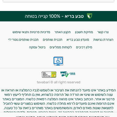
טבע בריא
- 100% קנייה בטוחה
צרו קשר
מחיקת חשבון
תקנון האתר
מדיניות פרטיות ותנאי שימוש
הצהרת נגישות
מועדון טבע בריא
תכנית שותפים
תכנית שותפים נוטרי די
מילון רכיבים
לקוחות ממליצים
ביטול עסקה
tevabari © all right reserved
המידע באתר אינו מיועד להנחות את הציבור או לשמש לגביו כהמלצה או הוראה או
עצה לשימוש או שינוי או הורדה של תרופה כלשהיא, ואין בו תחליף לייעוץ רפואי
פרטני או אחר. הכתוב באתר אינו מהווה המלצה רפואית כלשהי. המוצרים באתר
אינם תרופות ואינם מיועדים לרפא מחלה כלשהי. השימוש במוצרים עשוי להוביל
לתוצאות שונות מאדם לאדם, והמשתמשים באתר מוותרים בזאת על כל טענה,
תביעה או דרישה מהחברה בהקשר זה. נשים בהיריון, מניקות, ילדים והנוטלים
תרופות מרשם – יש להיוועץ ברופא לפני השימוש במוצרים. התמונות באתר הן