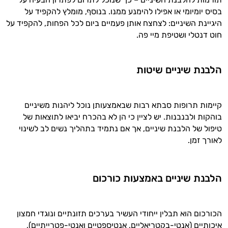
בסיס יומיומי או אפילו להימנע ממנו. בנוסף, מומלץ להקפיד על
היגיינת השיניים: לצחצח אותן פעמיים ביום לכל הפחות, להקפיד על
חוט דנטלי ושטיפת מיי פה.
הלבנת שיניים שיטות
קיימות תרופות סבתא רבות שבאמצעותן נוכל ליהנות משיניים
בוהקות ולבנבנות. יש לציין כי הן לא בהכרח יביאו לתוצאות של
טיפול של הלבנת שיניים, אך אם נתמיד בתהליך נשים לב לשינוי
לאורך זמן.
היי,
אני יועץ הבריאות האישי AI של טבע בריא.
הלבנת שיניים באמצעות כורכום
התשובות שלי מבוססות על מאגרי מידע קליניים
וספרות מקצועית בתחומי הרפואה הטבעית
ותזונת הספורט.
הכורכום הוא תבלין ייחודי העשיר בערכים תזונתיים ונוגדי חמצון
אני כאן כדי לעזור לך להתאים את תוספי
איכותיים (אנטי-בקטריאליים, אנטיספטיים ואנטי-פטרייתיים),