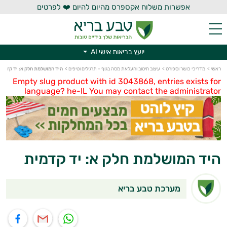
אפשרות משלוח אקספרס מהיום להיום ❤️ לפרטים
יועץ בריאות אישי AI
ראשי
>
מדריכי כושר וספורט
>
עיצוב חיטוב והעלאת מסה בגוף - תרגילים וטיפים
>
היד המושלמת חלק א: יד קדמית
יועץ בריאות אישי AI
Empty slug product with id 3043868, entries exists for
language? he-IL You may contact the administrator
היד המושלמת חלק א: יד קדמית
מערכת טבע בריא
תוף בוואטסאפ
שיתוף במייל
שיתוף בפייסבוק