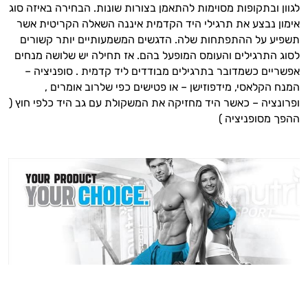
לגוון ובתקופות מסוימות להתאמן בצורות שונות. הבחירה באיזה סוג
אימון נבצע את תרגילי היד הקדמית איננה השאלה הקריטית אשר
תשפיע על ההתפתחות שלה.
הדגשים המשמעותיים יותר קשורים
לסוג התרגילים והעומס המופעל בהם. אז תחילה יש שלושה מנחים
אפשריים כשמדובר בתרגילים מבודדים ליד קדמית . סופניציה –
המנח הקלאסי, מידפוזישן – או פטישים כפי שלרוב אומרים ,
ופרונציה – כאשר היד מחזיקה את המשקולת עם גב היד כלפי חוץ (
ההפך מסופניציה )
היי,
אני יועץ הבריאות האישי AI של טבע בריא.
התשובות שלי מבוססות על מאגרי מידע קליניים
וספרות מקצועית בתחומי הרפואה הטבעית