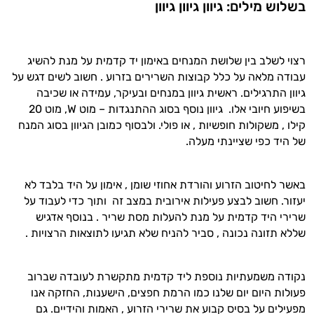
ותזונת הספורט.
בשלוש מילים: גיוון גיוון גיוון
אני כאן כדי לעזור לך להתאים את תוספי
התזונה ומוצרי הבריאות המדויקים למטרות
רצוי לשלב בין שלושת המנחים באימון יד קדמית על מנת להשיג
ולמצב הגופני שלך, ולהסביר לך אילו רכיבים
עבודה מלאה על כלל קבוצות השרירים בזרוע . חשוב לשים דגש על
עובדים יחד כדי למקסם תוצאות גם בחיי היום
גיוון התרגילים. ראשית גיוון במנחים ובעיקר, עמידה או שכיבה
יום וגם בתחום הכושר והספורט.
בשיפוע חיובי אלו. גיוון נוסף בסוג ההתנגדות – מוט
W
, מוט 20
קילו , משקולות חופשיות , או פולי. ולבסוף כמובן הגיוון בסוג המנח
המטרה שלי היא להתאים עבורך המלצות
אישיות מבוססות מדעית.
של היד כפי שציינתי מעלה.
זה הזמן להתחיל. איך אוכל לעזור?
באשר לחיטוב הזרוע והורדת אחוזי שומן , אימון על היד בלבד לא
יעזור. חשוב לבצע פעילות אירובית במצב זה ותוך כדי לעבוד על
שרירי היד קדמית על מנת להעלות מסת שריר . בנוסף אדגיש
שללא תזונה נכונה , סביר להניח שלא תגיעו לתוצאות הרצויות .
נקודה משמעתיות נוספת ליד קדמית מתקשרת לעובדה שברוב
פעולות היום יום שלנו כמו הרמת חפצים, הישענות, החזקה אנו
מפעילים על בסיס קבוע את שרירי הזרוע , האמות והידיים. גם