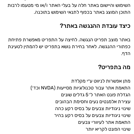
השימוש והיישום באתר חלה על בעלי האתר ו/או מי מטעמו לרבות
התוכן המוצג באתר בכפוף לתנאי השימוש בתוכנה.
כיצד עובדת ההנגשה באתר?
היי,
באתר מוצב תפריט הנגשה. לחיצה על התפריט מאפשרת פתיחת
אני יועץ הבריאות האישי AI של טבע בריא.
כפתורי ההנגשה. לאחר בחירת נושא בתפריט יש להמתין לטעינת
הדף.
התשובות שלי מבוססות על מאגרי מידע קליניים
וספרות מקצועית בתחומי הרפואה הטבעית
מה בתפריט?
ותזונת הספורט.
מתן אפשרות לניווט ע״י מקלדת
אני כאן כדי לעזור לך להתאים את תוספי
התאמת אתר עבור טכנולוגיות מסייעות (NVDA וכד׳)
התזונה ומוצרי הבריאות המדויקים למטרות
הגדלת פונט האתר ל־5 גדלים שונים
ולמצב הגופני שלך, ולהסביר לך אילו רכיבים
עצירת אלמנטים נעים וחסימת הבהובים
עובדים יחד כדי למקסם תוצאות גם בחיי היום
שינוי ניגודיות צבעים על בסיס רקע כהה
יום וגם בתחום הכושר והספורט.
שינוי ניגודיות צבעים על בסיס רקע בהיר
התאמת אתר לעיוורי צבעים
המטרה שלי היא להתאים עבורך המלצות
אישיות מבוססות מדעית.
שינוי הפונט לקריא יותר