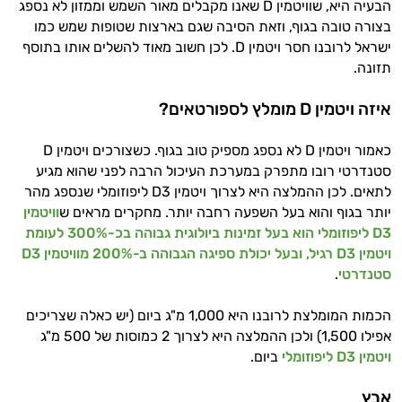
הבעיה היא, שוויטמין D שאנו מקבלים מאור השמש וממזון לא נספג
בצורה טובה בגוף, וזאת הסיבה שגם בארצות שטופות שמש כמו
ישראל לרובנו חסר ויטמין D. לכן חשוב מאוד להשלים אותו בתוסף
תזונה.
איזה ויטמין D מומלץ לספורטאים?
כאמור ויטמין D לא נספג מספיק טוב בגוף. כשצורכים ויטמין D
סטנדרטי רובו מתפרק במערכת העיכול הרבה לפני שהוא מגיע
לתאים. לכן ההמלצה היא לצרוך ויטמין D3 ליפוזומלי שנספג מהר
יותר בגוף והוא בעל השפעה רחבה יותר. מחקרים מראים ש
וויטמין
D3 ליפוזומלי הוא בעל זמינות ביולוגית גבוהה בכ-300% לעומת
ויטמין D3 רגיל, ובעל יכולת ספיגה הגבוהה ב-200% מוויטמין D3
סטנדרטי
.
הכמות המומלצת לרובנו היא 1,000 מ"ג ביום (יש כאלה שצריכים
אפילו 1,500) ולכן ההמלצה היא לצרוך 2 כמוסות של 500 מ"ג
ויטמין D3 ליפוזומלי
ביום.
אבץ