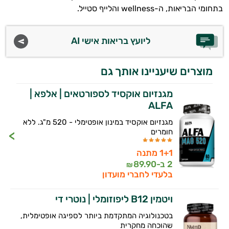
בתחומי הבריאות, ה-wellness והלייף סטייל.
ליועץ בריאות אישי AI
מוצרים שיעניינו אותך גם
מגנזיום אוקסיד לספורטאים | אלפא |
ALFA
מגנזיום אוקסיד במינון אופטימלי - 520 מ"ג. ללא
חומרים
1+1 מתנה
2 ב-
89.90
₪
בלעדי לחברי מועדון
ויטמין B12 ליפוזומלי | נוטרי די
בטכנולוגיה המתקדמת ביותר לספיגה אופטימלית,
שהוכחה מחקרית