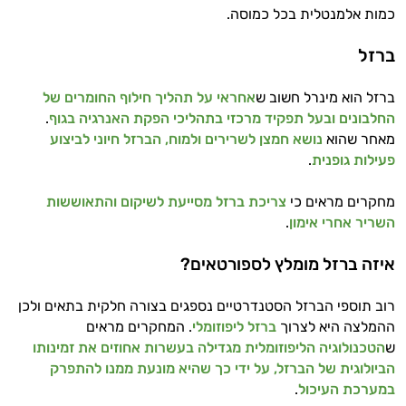
אישיות מבוססות מדעית.
כמות אלמנטלית בכל כמוסה.
זה הזמן להתחיל. איך אוכל לעזור?
ברזל
ברזל הוא מינרל חשוב ש
אחראי על תהליך חילוף החומרים של
החלבונים ובעל תפקיד מרכזי בתהליכי הפקת האנרגיה בגוף
.
מאחר שהוא
נושא חמצן לשרירים ולמוח, הברזל חיוני לביצוע
פעילות גופנית
.
מחקרים מראים כי
צריכת ברזל מסייעת לשיקום והתאוששות
השריר אחרי אימון
.
איזה ברזל מומלץ לספורטאים?
רוב תוספי הברזל הסטנדרטיים נספגים בצורה חלקית בתאים ולכן
ההמלצה היא לצרוך
ברזל ליפוזומלי
. המחקרים מראים
ש
הטכנולוגיה הליפוזומלית מגדילה בעשרות אחוזים את זמינותו
הביולוגית של הברזל, על ידי כך שהיא מונעת ממנו להתפרק
במערכת העיכול
.