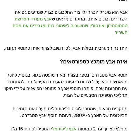
אבץ הוא מינרל הכרחי לייצור החלבונים בגוף, שמזינים גם את
השרירים ובונים אותם. מחקרים מראים ש
אבץ מעודד הפרשת
טסטוסטרון ואינסולין שחשובים לאימוני כוח ומגבירים את מסת
השריר
.
היי,
התזונה המערבית נטולת אבץ ולכן חשוב לצרוך אותו כתוסף תזונה.
אני יועץ הבריאות האישי AI של טבע בריא.
איזה אבץ מומלץ לספורטאים?
התשובות שלי מבוססות על מאגרי מידע קליניים
וספרות מקצועית בתחומי הרפואה הטבעית
תוסף אבץ סטנדרטי נספג בצורה מאוד מועטה בגוף. בנוסף, לחלק
ותזונת הספורט.
מהאנשים הוא עלול לגרום לבעיות במערכת העיכול. כדי להתמודד
עם חסרונות אלה, פותחו תוספי אבץ ליפוזומלי הפועלים על ידי חיקוי
אני כאן כדי לעזור לך להתאים את תוספי
תהליכי הספיגה הטבעיים של הגוף.
התזונה ומוצרי הבריאות המדויקים למטרות
ולמצב הגופני שלך, ולהסביר לך אילו רכיבים
מחקרים מראים, שהטכנולוגיה הליפוזומלית מעלה את הזמינות
עובדים יחד כדי למקסם תוצאות גם בחיי היום
הביולוגית של האבץ ב-280%, לעומת תוסף אבץ סטנדרטי.
יום וגם בתחום הכושר והספורט.
המטרה שלי היא להתאים עבורך המלצות
מומלץ לצרוך עד 2 כמוסות
אבץ ליפוזומלי
המכיל לפחות 15 מ"ג