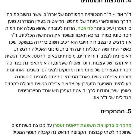
4.
המלצות המומחים
עובדים יחד כדי למקסם תוצאות גם בחיי היום
יום וגם בתחום הכושר והספורט.
ד"ר אוז - ד"ר הטלוויזיה המפורסם של ארה"ב, אשר נחשב למורה
הדרך הפופולארי ביותר של מחפשי הדיאטות בעידן המודרני, טוען
המטרה שלי היא להתאים עבורך המלצות
כי זעפרן יעיל ביותר
לדיאטה
, הודות לעובדה שהוא מעלה את רמות
אישיות מבוססות מדעית.
הסרוטונין במוח, מדכא תאבון ומשפר את התחושה הכללית. ד"ר
אוז מדגיש כי מצב רוח חיובי הוא רכיב חשוב בירידה במשקל, שכן
זה הזמן להתחיל. איך אוכל לעזור?
כאשר התחושה הכללית הינה חיובית, מינוני האכילה הרגשית,
האופיינית למצבי רוח ירודים, מופחתים באופן דרסטי. אכילה רגשית
היא תוצר של עצבות, רוגז, ואפילו שעמום, והיא מתאפיינת בצריכה
חסרת מעצורים של פחמימות ומתוקים למיניהם. בשנים האחרונות
מוכרת אכילה רגשית כאחד מגורמי המפתח למגפת ההשמנה
העולמית. השפעת הזעפרן על צמצום אכילה רגשית מובילה להרזיה
באופן ישיר, והודות לכך, דיאטת זעפרן היא אחד הפייבוריטים
הגדולים של ד"ר אוז.
5.
המחקרים
מחקרים בדקו את השפעת דיאטת זעפרן
על קבוצת משתתפים
שחולקה לשתי קבוצות. הקבוצה הראשונה קיבלה תוסף המכיל