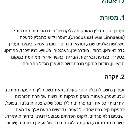
לדיאטה?
1. מסורת
זעפרן
הינו תבלין המופק מהצלקת של פרח הכרכום התרבותי
(
Crocus sativus Linnaeus
). זעפרן ידוע כתבלין למעלה
משלושת אלפים שנה, ומוצאו בדרום – מערב אסיה. בימינו, זעפרן
גדל באיראן, בהודו, באזרבייג'ן, באנגליה, בשוויץ, בניו זילנד, במרוקו,
בספרד, בצרפת ובארצות הברית, כאשר איראן ממוקמת במקום
הראשון, הודות להיקף הנרחב של הזעפרן הגדל בתחומה.
2.
יוקרה
זעפרן נחשב לתבלין היקר בעולם, וזאת בשל הליך ההפקה המורכב
שלו. זעפרן, כאמור, מופק מצלקות מיובשות של פרח הכורכום
התרבותי. כל אחד מהפרחים הללו כולל שלוש צלקות בלבד. בפועל,
להפקת קילוגרם אחד של זעפרן נדרשים כמאה אלף עד מאה
ושבעים אלף פרחים. ליקוט הפרחים מבוצע ידנית, ובזהירות יתירה.
בשורה התחתונה, הפקת קילוגרם בודד של זעפרן כרוכה בעשרות