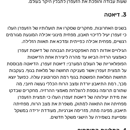
שעות עבודה והופכת את הזעפרן לתבלין היקר בעולם.
3.
דיאטה
בשנים האחרונות, מחקרים שסקרו את תועלותיו של הזעפרן העלו
כי זעפרן יעיל לדיכוי תאבון, מפחית מינוני אכילה המונעת מגורמים
רגשיים, מפחית אכילה כפייתית ומדכא את תאוות הזלילה.
הגילויים אודות רמת האפקטיביות הגבוהה של דיאטת זעפרן
כאמצעי הרזיה הביאו עד מהרה ליצירת אחת הדיאטות
הפופולאריות של העולם המערבי: דיאטת זעפרן. הדיאטה מבוססת
על תמצית זעפרן אשר מעניקה תחושה של מלאות בגוף. בעקבות
היי,
תחושת המלאות הפושטת בגוף רמת הסרוטונין עולה. כפועל יוצא
אני יועץ הבריאות האישי AI של טבע בריא.
מכך, רמת התיאבון יורדת ומצב הרוח הכללי נעשה חיובי, מה
שתורם תרומה נוספת להצלחת מאמצי ההרזיה. מחקרים שבדקו
התשובות שלי מבוססות על מאגרי מידע קליניים
את מידת יעילותה של דיאטת זעפרן העלו כי תמצית הזעפרן
וספרות מקצועית בתחומי הרפואה הטבעית
ותזונת הספורט.
מפחיתה את התאווה למתוק, משפרת את מצב הרוח, מפחיתה
תיאבון, מפיגה מתח, מזרימה אנרגיות, מעודדת ירידה במשקל
אני כאן כדי לעזור לך להתאים את תוספי
ומסייעת בשמירה על הישגי משקל חדשים.
התזונה ומוצרי הבריאות המדויקים למטרות
ולמצב הגופני שלך, ולהסביר לך אילו רכיבים