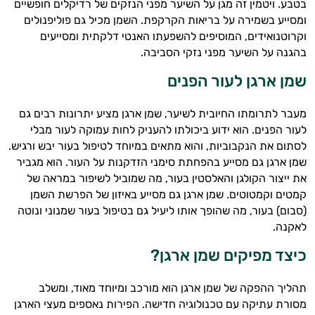
בטבע. ויטמין זה מגן על השיער מפני הנזקים של רדיקלים חופשיים
ומסייע בשמירה על בריאות הקרקפת. השמן מכיל גם פוליפנולים
וקרוטנואידים, המוסיפים להשפעתו האנטי דלקתית ומסייעים
בהגנה על השיער מפני נזקי הסביבה.
שמן ארגן לעור הפנים
מעבר לתרומתו החיובית לשיער, שמן ארגן מציע יתרונות רבים גם
לעור הפנים. הוא ידוע ביכולתו להעניק לחות עמוקה לעור מבלי
לסתום את הנקבוביות, והוא מתאים במיוחד לטיפול בעור יבש ורגיש.
שמן ארגן גם מסייע בהפחתת סימני הזדקנות על העור. הוא מגביר
את ייצור הקולגן והאלסטין בעור, מה שמוביל לשיפור במראה של
קמטים וקמטוטים. שמן ארגן גם מסייע באיזון של הפרשת השמן
היי,
(סבום) בעור, מה שהופך אותו ליעיל גם בטיפול בעור שמנוני ונוטה
אני יועץ הבריאות האישי AI של טבע בריא.
לאקנה.
התשובות שלי מבוססות על מאגרי מידע קליניים
כיצד מפיקים שמן ארגן?
וספרות מקצועית בתחומי הרפואה הטבעית
ותזונת הספורט.
תהליך ההפקה של שמן ארגן הוא מורכב ומיוחד מאוד, ומשלב
מסורת עתיקה עם טכנולוגיה חדישה. הפירות נאספים מעצי הארגן
אני כאן כדי לעזור לך להתאים את תוספי