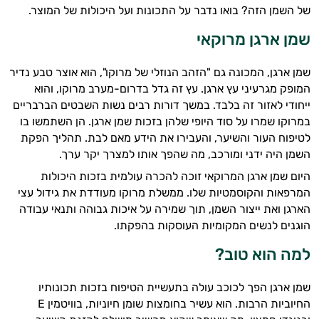
של השמן הזה? בואו נדבר על התכונות ועל היכולות של המוצר.
שמן ארגן מרוקאי
שמן ארגן, המכונה גם "הזהב הנוזלי של מרוקו", הוא אוצר טבע נדיר
המופק מגרעיני עץ ארגן. עץ זה גדל בדרום-מערב מרוקו, והוא
ייחודי לאזור זה בלבד. במשך דורות רבים נשות השבטים הברבריים
במרוקו שמרו על סוד היופי שלהן בזכות שמן ארגן. הן השתמשו בו
לטיפוח העור והשיער, והעבירו את הידע מאם לבת. תהליך הפקת
השמן היה ידני ומורכב, מה שהפך אותו למצרך יקר ערך.
היום שמן ארגן המרוקאי זוכה להכרה עולמית בזכות היכולות
המרפאות והקוסמטיות שלו. ממשלת מרוקו מעודדת את גידול עצי
הארגן ואת ייצור השמן, תוך שמירה על איכות גבוהה ותנאי עבודה
הוגנים לנשים המקומיות העוסקות בהפקתו.
למה הוא טוב?
שמן ארגן הפך לכוכב עולה בתעשיית הטיפוח בזכות תכונותיו
החיוביות הרבות. הוא עשיר בחומצות שומן חיוניות, בוויטמין E