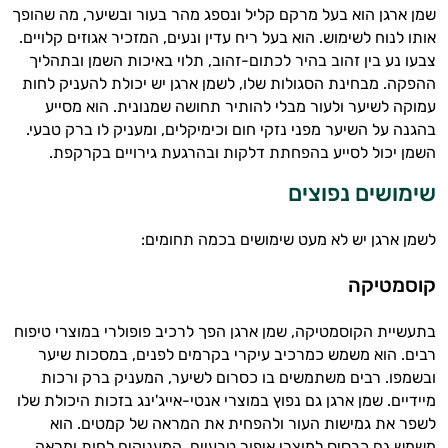
שמן ארגן הוא בעל מרקם קליל ונספג מהר בעור ובשיער, מה שהופך
אותו לנוח לשימוש. הוא בעל ריח עדין ונעים, המזכיר אגוזים קלויים.
צבעו נע בין זהוב בהיר לכתום-זהוב, תלוי באיכות השמן ובתהליך
ההפקה. מבחינת הסגולות שלו, לשמן ארגן יש יכולת להעניק לחות
עמוקה לשיער ולעור מבלי להותיר תחושה שמנונית. הוא מסייע
בהגנה על השיער מפני נזקי חום וכימיקלים, ומעניק לו ברק טבעי.
השמן יכול לסייע בהפחתת דלקות ובהרגעת גירויים בקרקפת.
שימושים נפוצים
לשמן ארגן יש לא מעט שימושים בכמה תחומים:
קוסמטיקה
בתעשיית הקוסמטיקה, שמן ארגן הפך לרכיב פופולרי במוצרי טיפוח
רבים. הוא משמש כמרכיב עיקרי בקרמים לפנים, במסכות שיער
ובשמפו. רבים משתמשים בו כסרום לשיער, המעניק ברק ורכות
מיידיים. שמן ארגן גם נפוץ במוצרי אנטי-אייג'ינג בזכות היכולת שלו
לשפר את גמישות העור ולהפחית את המראה של קמטים. הוא
משמש גם כבסיס למוצרי איפור טבעיים, המעניקים לחות ומראה