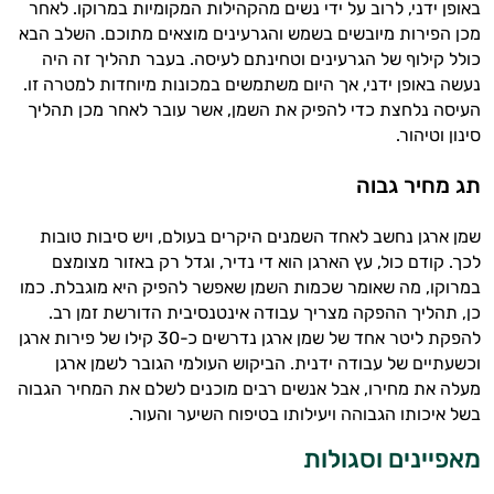
באופן ידני, לרוב על ידי נשים מהקהילות המקומיות במרוקו. לאחר
התזונה ומוצרי הבריאות המדויקים למטרות
מכן הפירות מיובשים בשמש והגרעינים מוצאים מתוכם. השלב הבא
ולמצב הגופני שלך, ולהסביר לך אילו רכיבים
כולל קילוף של הגרעינים וטחינתם לעיסה. בעבר תהליך זה היה
עובדים יחד כדי למקסם תוצאות גם בחיי היום
נעשה באופן ידני, אך היום משתמשים במכונות מיוחדות למטרה זו.
יום וגם בתחום הכושר והספורט.
העיסה נלחצת כדי להפיק את השמן, אשר עובר לאחר מכן תהליך
סינון וטיהור.
המטרה שלי היא להתאים עבורך המלצות
אישיות מבוססות מדעית.
תג מחיר גבוה
זה הזמן להתחיל. איך אוכל לעזור?
שמן ארגן נחשב לאחד השמנים היקרים בעולם, ויש סיבות טובות
לכך. קודם כול, עץ הארגן הוא די נדיר, וגדל רק באזור מצומצם
במרוקו, מה שאומר שכמות השמן שאפשר להפיק היא מוגבלת. כמו
כן, תהליך ההפקה מצריך עבודה אינטנסיבית הדורשת זמן רב.
להפקת ליטר אחד של שמן ארגן נדרשים כ-30 קילו של פירות ארגן
וכשעתיים של עבודה ידנית. הביקוש העולמי הגובר לשמן ארגן
מעלה את מחירו, אבל אנשים רבים מוכנים לשלם את המחיר הגבוה
בשל איכותו הגבוהה ויעילותו בטיפוח השיער והעור.
מאפיינים וסגולות