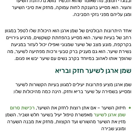
ובנוגדי חמצון, מה שאומר שהוא תכשיר מושלם להזנת השיער
והעור. הוא מסייע בהענקת לחות עמוקה, מחזק את סיבי השיער
ומגן עליהם מפני נזקי הסביבה.
אחד היתרונות הבולטים של שמן ארגן הוא היכולת שלו לטפל במגוון
רחב של בעיות שיער. הוא מסייע בהפחתת קשקשים, מרגיע גירויים
בקרקפת, מונע מצב של שיער שמנוני ואפילו יכול לעזור במניעת
נשירת שיער. הוא גם מעניק ברק טבעי ורכות מפתיעה לשיער, מה
שהופך אותו לאהוב במיוחד בקרב נשים עם שיער יבש או פגום.
שמן ארגן לשיער חזק ובריא
שמן ארגן מציע פתרונות יעילים למגוון בעיות הקשורות לשיער
ומסייע בשמירה על שיער בריא וחזק. הינה כמה מהיכולות שלו:
חיזוק השיער – אם אתן רוצות לחזק את השיער,
רכישת
סרום
שמן
ארגן
לשיער
מאפשרת טיפול יעיל בשיער חלש ושביר. השמן
מזין את השיער מהשורש ועד הקצוות, מחזק את מבנה השערה
ומונע שבירה