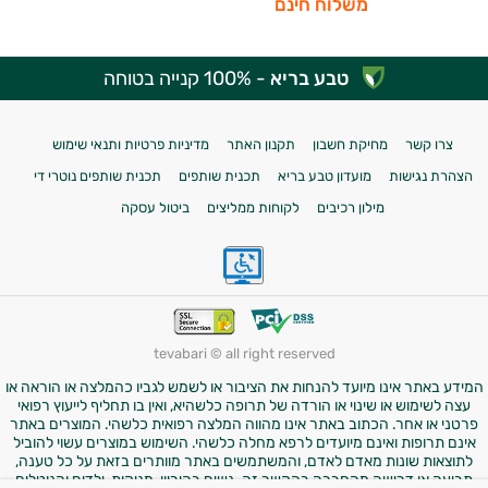
משלוח חינם
טבע בריא
- 100% קנייה בטוחה
צרו קשר
מחיקת חשבון
תקנון האתר
מדיניות פרטיות ותנאי שימוש
הצהרת נגישות
מועדון טבע בריא
תכנית שותפים
תכנית שותפים נוטרי די
מילון רכיבים
לקוחות ממליצים
ביטול עסקה
tevabari © all right reserved
המידע באתר אינו מיועד להנחות את הציבור או לשמש לגביו כהמלצה או הוראה או
עצה לשימוש או שינוי או הורדה של תרופה כלשהיא, ואין בו תחליף לייעוץ רפואי
פרטני או אחר. הכתוב באתר אינו מהווה המלצה רפואית כלשהי. המוצרים באתר
אינם תרופות ואינם מיועדים לרפא מחלה כלשהי. השימוש במוצרים עשוי להוביל
לתוצאות שונות מאדם לאדם, והמשתמשים באתר מוותרים בזאת על כל טענה,
תביעה או דרישה מהחברה בהקשר זה. נשים בהיריון, מניקות, ילדים והנוטלים