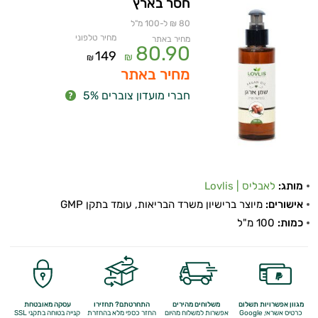
חסר בארץ
80 ₪ ל-100 מ"ל
מחיר טלפוני
מחיר באתר
80.90
149
₪
₪
מחיר באתר
חברי מועדון צוברים 5%
מותג:
לאבליס | Lovlis
אישורים:
מיוצר ברישיון משרד הבריאות, עומד בתקן GMP
כמות:
100 מ"ל
מגוון אפשרויות תשלום
משלוחים מהירים
התחרטתם? תחזירו
עסקה מאובטחת
כרטיס אשראי, Google
אפשרות למשלוח מהיום
החזר כספי מלא
בהחזרת
קנייה בטוחה בתקני SSL