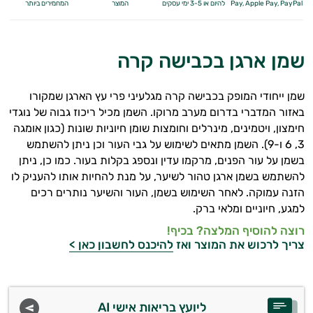
Apple Pay, PayPal
Pay,
להיום או 3-5 ימי עסקים
המוצר
המחמירים ביותר
שמן ארגן בכבישה קרה
שמן ייחודי המופק בכבישה קרה מגלעיני פרי עץ הארגן שמקורו
באזור המדברי בדרום מערב מרוקו. השמן מכיל ריכוז גבוה של נוגדי
חימצון, ויטמינים, מינרלים וחומצות שומן חיוניות שונות (כגון אומגה
3, 6 ו-9). השמן מתאים לשימוש על גבי העור וכן ניתן להשתמש
בשמן על עור הפנים, מרקמו עדין ונספג בקלות בעור. כמו כן, ניתן
להשתמש בשמן ארגן טהור לשיער, על מנת להחיות אותו להעניק לו
הזנה עמוקה. לאחר השימוש בשמן, העור והשיער נותרים רכים
למגע, חיוניים ומלאי ברק.
רוצה להוסיף המלצה? בכיף!
צריך לרכוש את המוצר ואז
להיכנס לחשבון כאן >
ליועץ בריאות אישי AI