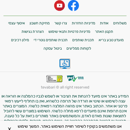
משלוחים
אודות
מדיניות החזרות
צרו קשר
מחיקת חשבון
איסוף עצמי
תקנון האתר
מדיניות פרטיות ותנאי שימוש
הצהרת נגישות
מועדון טבע בריא
תכנית שותפים
תכנית שותפים נוטרי די
מילון רכיבים
לקוחות ממליצים
ביטול עסקה
tevabari © all right reserved
המידע באתר אינו מיועד להנחות את הציבור או לשמש לגביו כהמלצה או הוראה או
עצה לשימוש או שינוי או הורדה של תרופה כלשהיא, ואין בו תחליף לייעוץ רפואי
פרטני או אחר. הכתוב באתר אינו מהווה המלצה רפואית כלשהי. המוצרים באתר
אינם תרופות ואינם מיועדים לרפא מחלה כלשהי. השימוש במוצרים עשוי להוביל
לתוצאות שונות מאדם לאדם, והמשתמשים באתר מוותרים בזאת על כל טענה,
תביעה או דרישה מהחברה בהקשר זה. נשים בהיריון, מניקות, ילדים והנוטלים
תרופות מרשם – יש להיוועץ ברופא לפני השימוש במוצרים. התמונות באתר הן
אנו משתמשים בקוקיז לשיפור חוויית השימוש באתר. המשך שימוש
X