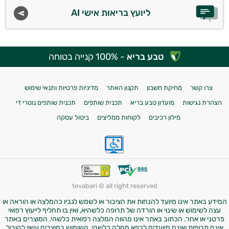
ליועץ בריאות אישי AI
טבע בריא
- 100% קנייה בטוחה
צרו קשר
מחיקת חשבון
תקנון האתר
מדיניות פרטיות ותנאי שימוש
הצהרת נגישות
מועדון טבע בריא
תכנית שותפים
תכנית שותפים נוטרי די
מילון רכיבים
לקוחות ממליצים
ביטול עסקה
tevabari © all right reserved
המידע באתר אינו מיועד להנחות את הציבור או לשמש לגביו כהמלצה או הוראה או
עצה לשימוש או שינוי או הורדה של תרופה כלשהיא, ואין בו תחליף לייעוץ רפואי
פרטני או אחר. הכתוב באתר אינו מהווה המלצה רפואית כלשהי. המוצרים באתר
אינם תרופות ואינם מיועדים לרפא מחלה כלשהי. השימוש במוצרים עשוי להוביל