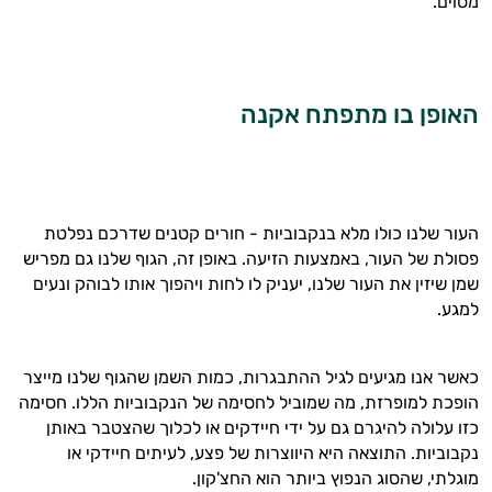
מסוים.
האופן בו מתפתח אקנה
העור שלנו כולו מלא בנקבוביות - חורים קטנים שדרכם נפלטת
פסולת של העור, באמצעות הזיעה. באופן זה, הגוף שלנו גם מפריש
שמן שיזין את העור שלנו, יעניק לו לחות ויהפוך אותו לבוהק ונעים
למגע.
היי,
אני יועץ הבריאות האישי AI של טבע בריא.
כאשר אנו מגיעים לגיל ההתבגרות, כמות השמן שהגוף שלנו מייצר
הופכת למופרזת, מה שמוביל לחסימה של הנקבוביות הללו. חסימה
התשובות שלי מבוססות על מאגרי מידע קליניים
כזו עלולה להיגרם גם על ידי חיידקים או לכלוך שהצטבר באותן
וספרות מקצועית בתחומי הרפואה הטבעית
נקבוביות. התוצאה היא היווצרות של פצע, לעיתים חיידקי או
ותזונת הספורט.
מוגלתי, שהסוג הנפוץ ביותר הוא החצ'קון.