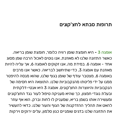
אני כאן כדי לעזור לך להתאים את תוספי
התזונה ומוצרי הבריאות המדויקים למטרות
ולמצב הגופני שלך, ולהסביר לך אילו רכיבים
עובדים יחד כדי למקסם תוצאות גם בחיי היום
תרופות סבתא לחצ'קונים
יום וגם בתחום הכושר והספורט.
המטרה שלי היא להתאים עבורך המלצות
אישיות מבוססות מדעית.
אומגה 3
-
היא חומצת שומן רוויה כלומר, חומצת שומן בריאה.
זה הזמן להתחיל. איך אוכל לעזור?
כאשר התזונה שלנו לא מאוזנת, אנו נוטים לאכול הרבה שמן מסוג
אחד - אומגה 6. במידת מה, אנו זקוקים לאומגה 6, אך עליה להיות
מאוזנת עם אומגה 3, כדי שתיחשב לבריאה. כאשר אנו מרבים
באומגה 6, מצטבר עודף של שומן בגוף שלנו, שהוא מנסה להיפטר
ממנו על ידי פליטתו מהנקבוביות שלנו. התוצאה היא חסימה של
הנקבוביות והיווצרות החצ'קונים. אומגה 3 היא אנטי-דלקתית
ובעלת נוגדי חמצון, כך שהיא מעניקה טיפול לעור נגד החצ'קונים
ומעשירה אותו בשמן בריא, שמעניק לו לחות וברק. הוא אף עוזר
להאט את תהליך ההזדקנות של הגוף והעור שלנו. כדאי להעשיר
את התזונה שלנו בדגים שומניים כגון סלמון, עלים ירוקים וירקות