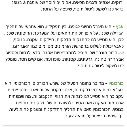
ירוקים, אגוזים ודגנים מלאים. אם קיים חוסר של אומגה 3 בגופנו,
כדאי לנו לשקול ליטול תוסף, שיפצה על החסך.
אבץ
-
הוא מינרל החיוני לגופנו. בין תפקידיו, הוא אחראי על תהליך
הגדילה שלנו, על אופן חלוקת התאים ועל המערכת החיסונית שלנו.
לכן, הוא מסייע לנו להתנקות מדלקות, חיידקים ואקנה. בנוסף,
לאבץ יכולת לשלוט בהפרשת הורמונים מסוימים כגון האנדרוגן,
ששחרור מוגבר שלו מוביל להתפרצויות אקנה. כדאי לנסות ולספוג
אבץ דרך טחינה, גרעינים, קטניות, טופו ועוד. אם קיים חסך, מומלץ
לנו לשקול ליטול גם תוסף.
כורכומין
-
מדובר בחומר הפעיל של שורש הכורכום. הכורכומין הוא
בעל איכויות אנטי-דלקתיות, אנטי-בקטריאליות ואנטי-פטרייתיות.
עקב כך הוא מסייע לנו לנקות את הגוף והנקבוביות, מה שמפחית
את כמות האקנה ואת הסיכוי להיווצרות של חצ'קונים נוספים.
בנוסף, הכורכומין מאט את תהליך ההזדקנות ומעניק לחות לעור,
כך שיהיה בריא ובעל מראה צעיר.