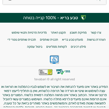
טבע בריא
- 100% קנייה בטוחה
צרו קשר
מחיקת חשבון
תקנון האתר
מדיניות פרטיות ותנאי שימוש
הצהרת נגישות
מועדון טבע בריא
תכנית שותפים
תכנית שותפים נוטרי די
מילון רכיבים
לקוחות ממליצים
ביטול עסקה
tevabari © all right reserved
המידע באתר אינו מיועד להנחות את הציבור או לשמש לגביו כהמלצה או הוראה או
עצה לשימוש או שינוי או הורדה של תרופה כלשהיא, ואין בו תחליף לייעוץ רפואי
פרטני או אחר. הכתוב באתר אינו מהווה המלצה רפואית כלשהי. המוצרים באתר
אינם תרופות ואינם מיועדים לרפא מחלה כלשהי. השימוש במוצרים עשוי להוביל
לתוצאות שונות מאדם לאדם, והמשתמשים באתר מוותרים בזאת על כל טענה,
תביעה או דרישה מהחברה בהקשר זה. נשים בהיריון, מניקות, ילדים והנוטלים