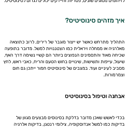
לזיהומים מסוגים שונים, פטריות וחיידקים יכולים לגרום לסינוסיטיס.
איך מזהים סינוסיטיס?
התהליך מתרחש כאשר יש ייצור מוגבר של רירים, לרוב כתוצאה
מאלרגיה או ממחלה ויראלית כמו הצטננויות למשל. מדובר בתופעה
שכיחה מאוד והתסמינים הנפוצים ביותר הם קשיי נשימה דרך האף,
שיעול, עייפות ותשישות, שינויים בחוש הטעם והריח, כאבי ראש, לחץ
מסביב לעיניים ועוד. במצבים של סינוסיטיס חמור ייתכן גם חום
וצמרמורות.
היי,
אני יועץ הבריאות האישי AI של טבע בריא.
אבחנה וטיפול בסינוסיטיס
התשובות שלי מבוססות על מאגרי מידע קליניים
וספרות מקצועית בתחומי הרפואה הטבעית
ותזונת הספורט.
בכדי לאשש שאכן מדובר בדלקת בסינוסים מבצעים מגוון של
בדיקות כמו למשל אנדוסקופיה, צילומי רנטגן, בדיקות אלרגיה
אני כאן כדי לעזור לך להתאים את תוספי