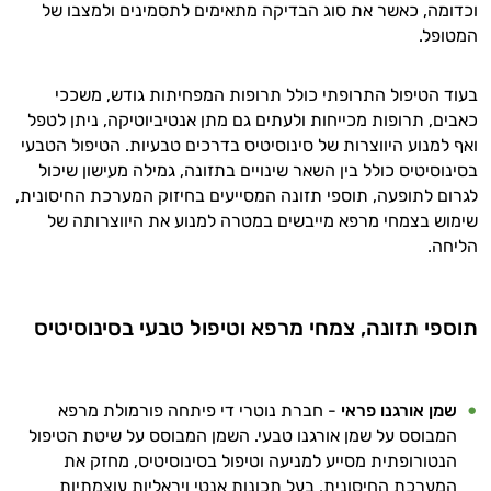
וכדומה, כאשר את סוג הבדיקה מתאימים לתסמינים ולמצבו של
התזונה ומוצרי הבריאות המדויקים למטרות
המטופל.
ולמצב הגופני שלך, ולהסביר לך אילו רכיבים
עובדים יחד כדי למקסם תוצאות גם בחיי היום
יום וגם בתחום הכושר והספורט.
בעוד הטיפול התרופתי כולל תרופות המפחיתות גודש, משככי
כאבים, תרופות מכייחות ולעתים גם מתן אנטיביוטיקה, ניתן לטפל
המטרה שלי היא להתאים עבורך המלצות
ואף למנוע היווצרות של סינוסיטיס בדרכים טבעיות. הטיפול הטבעי
אישיות מבוססות מדעית.
בסינוסיטיס כולל בין השאר שינויים בתזונה, גמילה מעישון שיכול
לגרום לתופעה, תוספי תזונה המסייעים בחיזוק המערכת החיסונית,
זה הזמן להתחיל. איך אוכל לעזור?
שימוש בצמחי מרפא מייבשים במטרה למנוע את היווצרותה של
הליחה.
תוספי תזונה
,
צמחי מרפא וטיפול טבעי בסינוסיטיס
שמן אורגנו פראי
- חברת נוטרי די פיתחה פורמולת מרפא
המבוסס על שמן אורגנו טבעי. השמן המבוסס על שיטת הטיפול
הנטורופתית מסייע למניעה וטיפול בסינוסיטיס, מחזק את
המערכת החיסונית, בעל תכונות אנטי ויראליות עוצמתיות