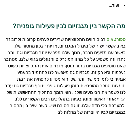
• ועוד…
התשובות שלי מבוססות על מאגרי מידע קליניים
וספרות מקצועית בתחומי הרפואה הטבעית
ותזונת הספורט.
מה הקשר בין מגנזיום לבין פעילות גופנית?
אני כאן כדי לעזור לך להתאים את תוספי
התזונה ומוצרי הבריאות המדויקים למטרות
ספורטאים
רבים חווים התכווצויות שרירים לעתים קרובות ולרוב זה
ולמצב הגופני שלך, ולהסביר לך אילו רכיבים
בא בהקשר ישיר של מינרל המגנזיום, או יותר נכון מחסור שלו.
עובדים יחד כדי למקסם תוצאות גם בחיי היום
כאשר אנו מזיעים הרבה, הגוף שלנו מפריש יותר מגנזיום וגם יותר
יום וגם בתחום הכושר והספורט.
נתרן וזה משפיע על כל מאזן המינרלים והנוזלים בגוף שלנו. מסתבר
שאם מוסיפים מגנזיום בתור תוסף מגנזיום אותן התכווצויות פשוט
המטרה שלי היא להתאים עבורך המלצות
נעלמות ולא רק זה, מגנזיום גם מאפשר לנו להתמיד במאמץ
אישיות מבוססות מדעית.
אנאירובי לזמן ממושך יותר שכן הוא מסייע להפחית את רמת
חומצות החלב המופרשת בזמן פעילות גופני. תוסף מגנזיום גם עוזר
זה הזמן להתחיל. איך אוכל לעזור?
לנו לשפר את הביצועים שלנו, הוא תומך בתהליך ההתאוששות של
הגוף אחרי האימון ומונע בעיות בתהליכים רבים הקשורים ללב
ולמערכת כלי הדם שלנו. זו גם הסיבה שיש קשר ישיר בין מחסור
במגנזיום לבין היווצרות של מחלות לב.