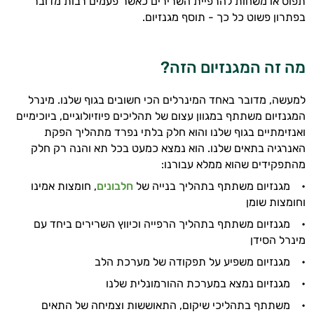
תפוס או משחות להרפיית השרירים כאשר פעמים רבות מדובר
בפתרון פשוט כל כך - תוסף מגנזיום.
מה זה המגנזיום הזה?
למעשה, מדובר באחד המינרלים הכי חשובים בגוף שלנו. מינרל
המגנזיום משתתף במגוון עצום של תהליכים פיוזיולוגיים, ביוכימיים
ואנזימתיים בגוף שלנו והוא חלק בלתי נפרד מתהליך הפקת
האנרגיה בתאים שלנו. הוא נמצא כמעט בכל תא והנה רק חלק
מהתפקידים שהוא ממלא עבורנו:
• מגנזיום משתתף בתהליך בנייה של
חלבונים
, חומצות אמינו
וחומצות שומן
• מגנזיום משתתף בתהליך הרפייה וכיווץ השרירים ביחד עם
מינרל הסידן
• מגנזיום משפיע על תפקודה של מערכת הלב
היי,
• מגנזיום נמצא במערכת ההורמונלית שלנו
אני יועץ הבריאות האישי AI של טבע בריא.
• משתתף בתהליכי שיקום, התאוששות וצמיחה של התאים