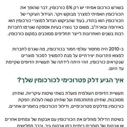
בשורש כורכום אמיתי יש רק 5% כורכומין, דבר שהופך את
הכורכומין האמיתי למצרך מבוקש ויקר. הגידול העיקרי של
הכורכומין הוא בהודו, בעוד שהביקוש הגדול למוצרי כורכומין הוא
באירופה ובארה"ב. משום כך נוצרו בעיות אספקה שגרמו לחברות
רבות בשנים האחרונות לייצר תחליפים מסוכנים במקום כורכומין.
ב-2010 היה מחסור עולמי חמור בכורכומין, מה שגרם לחברות
למצוא פתרונות יצירתיים על מנת להמשיך למכור מוצרים
שנקראים כורכומין. זוהי היתה לידתה של תעשיית הזיופים שקיימת
עד היום.
איך הגיע דלק פטרוכימי לכורכומין שלך?
תעשיית הזיופים העולמית פועלת בשתי שיטות עיקריות, שתיהן
מסוכנות, שתיהן מתוחכמות ועל שתיהן קשה לעלות: הפקת
כורכומין מדלקים פטרוכימיים, ודילול הכורכומין בחומרים אחרים.
בשיטת הדילול מוהלים את הכורכומין עם אבקות של צמחים אחרים
או אבקות של חומרים כימיים כמו אבקות גיר, ובכך מחלישים