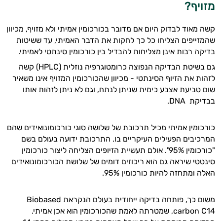
מזויף?
קשה מאוד לבדוק היום אם מדובר בכורכומין אמיתי ולא מזויף, מכיוון
שהמזייפים הצליחו כל כך לחקות את הדבר האמיתי, עד ששיטות
בדיקה רבות אינן מצליחות להבדיל בין כורכומין סינתטי לאמיתי.
גם בשיטת הבדיקה הנפוצה כרומטוגרפיה נוזלית (HPLC) קשה
לזהות את הזיוף הסינתטי - מכיוון שהכורכומין המזויף אינו משאיר
שום טביעת אצבע כימית שניתן לנתח, וגם לא ניתן לזהות אותו
בבדיקת DNA.
כורכומין אמיתי מכיל תרכובת של שלושה סוגי כורכומונואידים שהם
המרכיבים הפעילים העיקריים בו. התרכובת ידועה בעולם בשם
"כורכומין 95%". אולם תעשיית הזיופים הצליחה ליצור כורכומין
סינטטי שיראה גם הוא ריכוזים דומים של שלושת הכורכומונואידים
האלה ומתחזה להיות כורכומין 95%.
משום כך, פותחה בדיקה ייחודית בעולם הנקראת Biobased
carbon C14, שמטרתה לאמת שהכורכומין הוא אכן אמיתי.