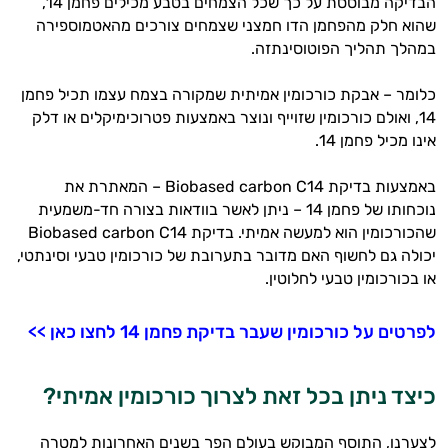
הבדיקה מבוססת על כך שכל הצמחים בטבע מכילים פחמן 14,
שהוא חלק מהפחמן הדו חמצני שצמחים צורכים מהאטמוספירה
במהלך תהליך הפוטוסינתזה.
כלומר – אבקת כורכומין אמיתית שמקורה בצמח עצמו תכיל פחמן
14, ואולם כורכומין שזוייף ונוצר באמצעות פטרוכימיקלים או דלק
אינו מכיל פחמן 14.
באמצעות בדיקת Biobased carbon C14 – המאתרת את
נוכחותו של פחמן 14 – ניתן לאשר בוודאות בצורה חד-משמעית
שהכורכומין הוא למעשה אמיתי. בדיקת Biobased carbon C14
יכולה גם לחשוף האם מדובר בתערובת של כורכומין טבעי וסינתטי,
או בכורכומין טבעי לחלוטין.
לפרטים על כורכומין שעבר בדיקת פחמן 14 לחצו כאן >>
כיצד ניתן בכל זאת לצרוך כורכומין אמיתי?
לצערנו, התוסף המבוקש בעולם הפך בשנים האחרונות למטרה