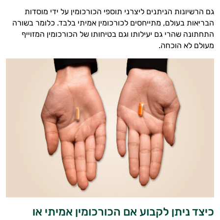
ותזונת הספורט.
גם הרשיונות הניתנים ליצרני תוספי הכורכומין על ידי מוסדות
הבריאות בעולם, מתייחסים לכורכומין אמיתי בלבד. כלומר בשורה
אני כאן כדי לעזור לך להתאים את תוספי
התחתונה שהרי גם יעילותו וגם בטיחותו של הכורכומין המזוייף
התזונה ומוצרי הבריאות המדויקים למטרות
מעולם לא הוכחה.
ולמצב הגופני שלך, ולהסביר לך אילו רכיבים
עובדים יחד כדי למקסם תוצאות גם בחיי היום
יום וגם בתחום הכושר והספורט.
המטרה שלי היא להתאים עבורך המלצות
אישיות מבוססות מדעית.
זה הזמן להתחיל. איך אוכל לעזור?
כיצד ניתן לקבוע אם הכורכומין אמיתי או