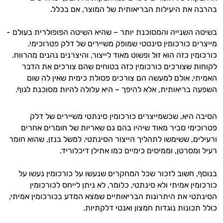
בהרבה את היעילות הבריאותית של המוצר, אם בכלל.
בשיטה השנייה והמסוכנת יותר – שהיא השיטה הפופולרית בעולם -
מייצרים כורכומין סינטטי שמופק משיירים של דלק פטרוכימי.
כורכומין כזה הוא זול ופשוט מאוד לייצור, והיצרנים נהנים מהרווח.
לקוחות שצורכים כורכומין כזה בטוחים שהם צורכים את הדבר
האמיתי, אולם למעשה הם צורכים פסולת כימית שאין לה שום
השפעה בריאותית, אלא להיפך – היא עלולה להיות מסוכנת לגוף.
הסיבה היא, שכשמייצרים כורכומין סינתטי משיירים של דלק
פטרוכימי סביר מאוד שיהיו בהם גם שאריות של חומרים אחרים
ורעילים, ששימשו לתהליך הייצור הסינתטי. למשל בנזן, שהוא חומר
רעיל ומסרטן, וממיסים כימיים כמו אתילן דיכלוריד.
בנוסף, חשוב לזכור שכל המחקרים שנעשו על כורכומין נעשו על
היי,
אני יועץ הבריאות האישי AI של טבע בריא.
כורכומין אמיתי ולא סינתטי, כלומר, לא ניתן לייחס לכורכומין
הסינתטי את היתרונות הבריאותיים שמצא המדע בכורכומין אמיתי,
התשובות שלי מבוססות על מאגרי מידע קליניים
כולל תכונות נוגדות חמצון ואנטי דלקתיות.
וספרות מקצועית בתחומי הרפואה הטבעית