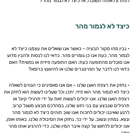
לפתרון לאותה תשובה, אז כיצד לא לגמור מהר?
אני יועץ הבריאות האישי AI של טבע בריא.
התשובות שלי מבוססות על מאגרי מידע קליניים
וספרות מקצועית בתחומי הרפואה הטבעית
כיצד לא לגמור מהר
ותזונת הספורט.
אני כאן כדי לעזור לך להתאים את תוספי
• נבין מהו מקור הבעיה – כאשר אנו שואלים את עצמנו כיצד לא
התזונה ומוצרי הבריאות המדויקים למטרות
לגמור מהר, כעת אנו כן גומרים מהר. כדאי לנו לנסות ולהבין מדוע
ולמצב הגופני שלך, ולהסביר לך אילו רכיבים
עובדים יחד כדי למקסם תוצאות גם בחיי היום
אנו סובלים מהתופעה כעת: האם התופעה פיזית או נפשית? האם
יום וגם בתחום הכושר והספורט.
כדאי לנו לדבר על הפרטנרים שלנו או להיוועץ ברופא?
המטרה שלי היא להתאים עבורך המלצות
• נחזק את רצפת האגן שלנו – אם אנו מאמינים כי הגורם לשאלה
אישיות מבוססות מדעית.
כיצד לא לגמור מהר הוא פיזי, יתכן וכל שעלינו לעשות הוא לחזק את
רצפת האגן שלנו. אנו יכולים לעשות זאת על ידי תרגילי קיגל או
זה הזמן להתחיל. איך אוכל לעזור?
תרגילים שנבצע עם בני הזוג שלנו, במהלכם מבצע משגל קרוב
לרגע שאיננו יכולים לחכות ואנו שוב תוהים כיצד לא לגמור מהר
ונצא, נמתין ונשוב. על ידי כך, נחזק את הסיבולת שלנו. באותו אופן,
אנו יכולים ללחוש על קצה איבר המין שלנו, כדי להרגיע אותו מהר
יותר.