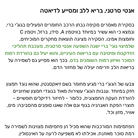
אנטי סרטני, בריא ללב ומסייע לדיאטה
בסקירת מאמרים מקיפה נבחן הרכב החומרים הפעילים בגוג'י ברי,
ונמצא כי הוא עשיר במיוחד בוויטמין A, סידן, ברזל, ויטמין C
וחומצות אמינו. הסקירה מציגה תוצאות מחקרים המוכיחים,
שלמיצוי גוגי' ברי ישנה השפעה אנטי סרטנית, מעכבת תהליכי
הזדקנות ומיטיבה עם בריאות העיניים, והוא יעיל גם בהורדת רמות
הסוכר ואיזון רמות השומנים בדם
. בכך הוא מסייע גם לשמירה על
בריאות הלב וזרימה יעילה של מחזור הדם.
צבעו של הגוג'י ברי מגיע מחומר בשם זיאקסנטין, שהוא נוגד חמצון
חזק במיוחד .ענבות הגוג'י עשירות מאוד בנוגדי חמצון שחיוניים
להורדת העקה החמצונית, כלומר - לחיזור רדיקלים חופשיים -
תוצרי הפקת האנרגיה בגוף וגם אלה שאנו סופגים מהסביבה: מים,
אוויר, מזון וכד'.
הפחמימות המורכבות שהוא מכיל הן פחמימות מצוינות לשמירה על
רמת סוכר מאוזנת. אכילתו לא משפיעה לרעה על האינסולין.