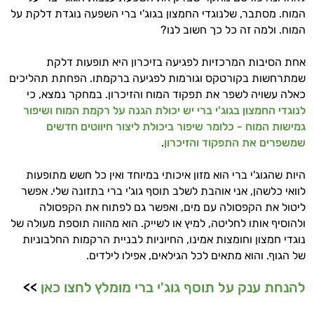
המוח. מסתבר, שלנוגדי החמצון בגוג'י ברי השפעה נוגדת דלקת על
היי,
המוח. ולמה זה כל כך חשוב לנו?
אני יועץ הבריאות האישי AI של טבע בריא.
אחת הסיבות המרכזיות לפגיעה בזיכרון היא תופעות דלקת
התשובות שלי מבוססות על מאגרי מידע קליניים
שמתרחשות בקורטקס וגורמות לפגיעה ברקמתו. הפחתת תהליכים
וספרות מקצועית בתחומי הרפואה הטבעית
כאלה עשויה לשפר את תפקוד המוח והזיכרון. במחקר נמצא, כי
ותזונת הספורט.
לנוגדי החמצון בגוג'י ברי יש יכולת הגנה על רקמת המוח ושיפור
גמישות המוח - כלומר שיפור ביכולת ליצור חיווטים חדשים
אני כאן כדי לעזור לך להתאים את תוספי
שמשפרים את התפקוד והזיכרון
.
התזונה ומוצרי הבריאות המדויקים למטרות
ולמצב הגופני שלך, ולהסביר לך אילו רכיבים
היות שהגוג'י ברי הוא מזון איכותי במיוחד ואין כל חשש מתופעות
עובדים יחד כדי למקסם תוצאות גם בחיי היום
לוואי כלשהן, אני אוהבת לשלב תוסף גוג'י ברי בתזונה שלי. אפשר
יום וגם בתחום הכושר והספורט.
ליטול את הקפסולה עם מים, ואפשר גם לפתוח את הקפסולה
ולהוסיף אותו לחליטה, למיץ או לשייק. הוא מהווה תוספת מעולה של
המטרה שלי היא להתאים עבורך המלצות
נוגדי חמצון וחומצות אמינו, החיוניות לבניית הרקמות החלבוניות
אישיות מבוססות מדעית.
של הגוף. והוא מתאים לכל הגילאים, אפילו לילדים.
זה הזמן להתחיל. איך אוכל לעזור?
להנחת ענק על תוסף גוג'י ברי מומלץ לחצו כאן
>>