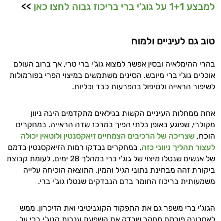
למבצע 1+1 על גוג'י ברי בריכוז גבוה לחצו כאן
>>
טוב גם לעיניים ולמוח
בהרי ההימלאיה ובסין אפשר למצוא גוג'י ברי טרי, אך ברוב העולם
אוכלים גוג'י ברי מיובש. הסינים משתמשים במיצוי הפרי בפורמולות
לשיפור הראייה ולטיפול בהפרעות כבד וכליות.
אחת ממחלות העיניים הקשות בגילאים מתקדמים הינה ניוון
מקולרי, שפוגע באופן בלתי הפיך במרכז שדה הראייה. במחקרים
הוכח,
שצריכה של הרכיבים הצמחיים זיאקסנטין ולוטאין יכולה
לעצור תהליך ניווני כזה
. במחקרים נבדקו רמות הזיאקסנטין בדמם
של אנשים שנטלו מיצוי של גוג'י ברי במהלך 28 ימים, לעומת קבוצת
ביקורת זהה מבחינת נתוני הגיל והמין. התוצאה הוכיחה עלייה
משמעותית בריכוז החומר בדם הנבדקים שנטלו גוג'י ברי.
הגוג'י ברי משפר גם את התפקוד הקוגניטיבי ואת הזיכרון. ממש
לאחרונה פורסם מחקר שבדק את השפעת ענבות הגוג'י ברי על