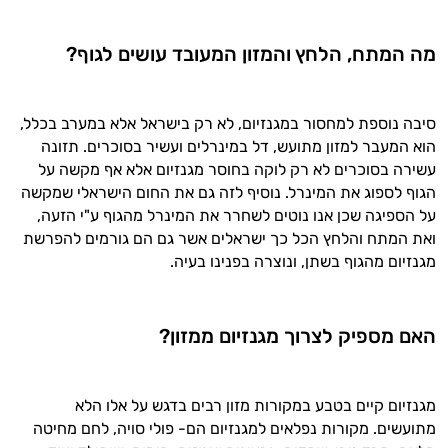
מה המתח, הלחץ והמזון המעובד עושים לגוף?
היי,
סיבה נוספת למחסור במגנזיום, לא רק בישראל אלא במערב בכלל,
אני יועץ הבריאות האישי AI של טבע בריא.
הוא המעבר למזון מתועש, דל במינרלים ועשיר בסוכרים. תזונה
התשובות שלי מבוססות על מאגרי מידע קליניים
עשירה בסוכרים לא רק לוקה בחוסר מגנזיום אלא אף מקשה על
וספרות מקצועית בתחומי הרפואה הטבעית
הגוף לספוג את המינרל. נוסיף לזה גם את החום הישראלי שמקשה
ותזונת הספורט.
על הספיגה שכן אנו נוטים לשחרר את המינרל מהגוף ע"י הזעה,
ואת המתח והלחץ הכל כך ישראלים אשר גם הם גורמים להפרשת
אני כאן כדי לעזור לך להתאים את תוספי
מגנזיום מהגוף בשתן, ונוצרה בפנינו בעיה.
התזונה ומוצרי הבריאות המדויקים למטרות
ולמצב הגופני שלך, ולהסביר לך אילו רכיבים
עובדים יחד כדי למקסם תוצאות גם בחיי היום
האם מספיק לצרוך מגנזיום ממזון?
יום וגם בתחום הכושר והספורט.
המטרה שלי היא להתאים עבורך המלצות
מגנזיום קיים בטבע במקורות מזון רבים בדגש על אלו הלא
אישיות מבוססות מדעית.
מתועשים. מקורות נפלאים למגנזיום הם- פולי סויה, לחם מחיטה