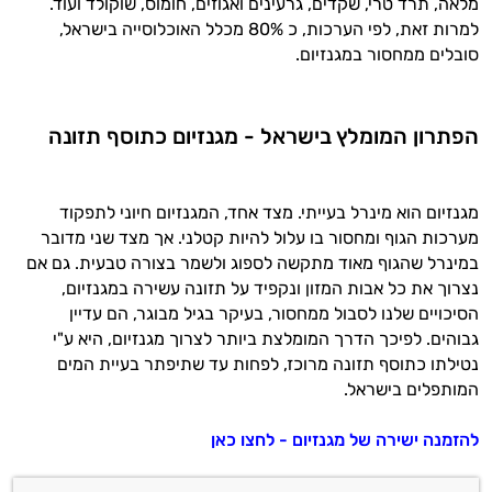
מלאה, תרד טרי, שקדים, גרעינים ואגוזים, חומוס, שוקולד ועוד.
זה הזמן להתחיל. איך אוכל לעזור?
למרות זאת, לפי הערכות, כ 80% מכלל האוכלוסייה בישראל,
סובלים ממחסור במגנזיום.
הפתרון המומלץ בישראל - מגנזיום כתוסף תזונה
מגנזיום הוא מינרל בעייתי. מצד אחד, המגנזיום חיוני לתפקוד
מערכות הגוף ומחסור בו עלול להיות קטלני. אך מצד שני מדובר
במינרל שהגוף מאוד מתקשה לספוג ולשמר בצורה טבעית. גם אם
נצרוך את כל אבות המזון ונקפיד על תזונה עשירה במגנזיום,
הסיכויים שלנו לסבול ממחסור, בעיקר בגיל מבוגר, הם עדיין
גבוהים. לפיכך הדרך המומלצת ביותר לצרוך מגנזיום, היא ע"י
נטילתו כתוסף תזונה מרוכז, לפחות עד שתיפתר בעיית המים
המותפלים בישראל.
להזמנה ישירה של מגנזיום - לחצו כאן