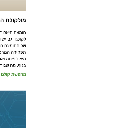
מולקולת הע
חומצה היאלורו
לקולגן, גם יי
של החומצה ההי
תפקידה המרכזי
היא ספיחה ואג
בגוף, מה שגור
מחפשת קולגן ע