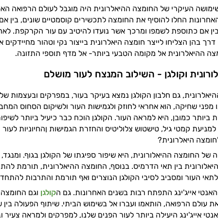
ימושה העיקרי של החומצה ההיאלרונית היה מוגבל לעולם הרפואה הא
אחרונות החלו להוסיף את החומצה לתכשירים קוסמטיים שונים, בין אם
ובין אם כתוספת לשמפו ומרכך אשר נועדו להיטיב עם עור הקרקפת. לאח
רך בהן הצליחו לייצר חומצה היאלרונית בייצור נקי וטהור מחיידקים או
ה ההיאלרונית אל מקומה הטבעי ביותר- אל מדף תוספי התזונה.
ורונית וקולגן - השילוב המנצח לעור מושלם
יאלרונית, גם חלבון הקולגן נמצא בעיקר בעור, במפרקים ובעצמות שלנו
מפני שחיקה, הוא אחראי לחוזק ולגמישות העור ולשיקום הסחוס המחבר
 ביותר כמובן, היא למראה העור. הקולגן הוכח כבר כיעיל ביותר לשיפו
 למניעת קמטי גיל, טישטוש צלוליטיס והחזרת הגמישות ןהחיוניות לעור
לחומצה היאלרונית?
 של החומצה ההיאלורונית, היא שיפור ספיגתו של הקולגן בגוף. ומנגד,
אלורונית בין תאי הדרמיס. בנוסף, החומצה ההיאלרונית, תורמת להתחד
תאי העור ומסביב לסיבי הקולגן הנוצרים ואף תורמת והתרבות להתחד
האנטי אייג'ינג התפתח רבות בשנים האחרונות. גם ה
קולגן
וגם החומצה 
ת עולם הרפואה, הותאמו ועברו אל בשימוש הביתי. שיתוף הפעולה בין ש
טי אייג'ינג היעילה ביותר לעור הפנים שלנו, למפרקים ולמראה צעיר 