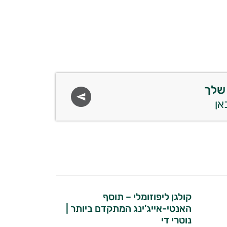
שלך
קולגן ליפוזומלי – תוסף
האנטי-אייג'ינג המתקדם ביותר |
נוטרי די