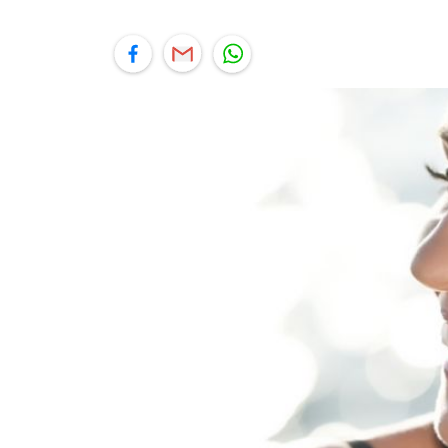
יל
תוף בפייסבוק