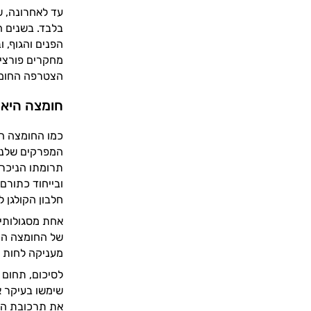
עד לאחרונה, ש
בלבד. בשנים ה
הפנים והגוף, 
מחקרים פורצי ד
הצטרפה החומצ
חומצה היאל
כמו החומצה הה
המפרקים שלנו 
תרומתו הניכרת
ובייחוד כתורם
חלבון הקולגן 
אחת מסגולותיה
של החומצה ההי
מעניקה לחות ל
לסיכום, תחום 
שימשו בעיקר א
את תרכובת האנ