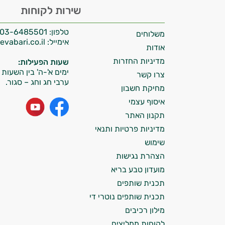
היי,
שירות לקוחות
אני יועץ הבריאות האישי AI של טבע בריא.
טלפון:
03-6485501
משלוחים
התשובות שלי מבוססות על מאגרי מידע קליניים
אימייל:
info@tevabari.co.il
וספרות מקצועית בתחומי הרפואה הטבעית
אודות
ותזונת הספורט.
מדיניות החזרות
שעות הפעילות:
ימים א'-ה' בין השעות 09:00-15:00
צרו קשר
אני כאן כדי לעזור לך להתאים את תוספי
ערבי חג וחג – סגור.
מחיקת חשבון
התזונה ומוצרי הבריאות המדויקים למטרות
ולמצב הגופני שלך, ולהסביר לך אילו רכיבים
איסוף עצמי
עובדים יחד כדי למקסם תוצאות גם בחיי היום
תקנון האתר
יום וגם בתחום הכושר והספורט.
מדיניות פרטיות ותנאי
שימוש
המטרה שלי היא להתאים עבורך המלצות
הצהרת נגישות
אישיות מבוססות מדעית.
מועדון טבע בריא
זה הזמן להתחיל. איך אוכל לעזור?
תכנית שותפים
תכנית שותפים נוטרי די
מילון רכיבים
לקוחות ממליצים