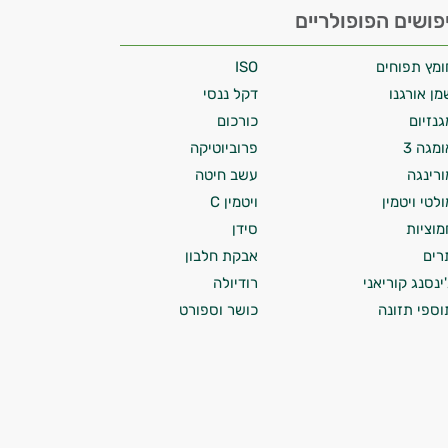
פושים הפופולריים
ומץ תפוחים
ISO
מן אורגנו
דקל ננסי
גנזיום
כורכום
ומגה 3
פרוביוטיקה
ורינגה
עשב חיטה
ולטי ויטמין
ויטמין C
מוציות
סידן
רים
אבקת חלבון
'ינסנג קוריאני
רודיולה
וספי תזונה
כושר וספורט