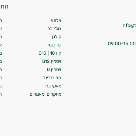
החי
אלפא
ח
גוג'י ברי
ש
קולגן
מ
כורכומין
א
קיו 10 | Q10
מ
ויטמין B12
מ
ויטמין D
ח
ספירולינה
ת
מאקי ברי
ג
מחקרים ומאמרים
ת