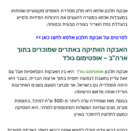
אבקת חלבון אלפא היא חלק מסדרת תוספים מקצועיים שפותחו
במעבדות אלפא במטרה להעצים את היכולות הפיזיות ולסייע
בהגדלת נפח השריר בצורה טבעית ובטוחה.
לפרטים על אבקת חלבון אלפא לחצו כאן >>
האבקה הוותיקה באתרים שמוכרים בתוך
ארה"ב – אופטימום גולד
אבקת חלבון
אופטימום גולד
היא בין האבקות הקלאסיות אבל עם
זאת עדיין נחשבת לנפוצה יחסית בתוך ארצות הברית. בעבר היא
היתה פופולרית גם בישראל, אך מבחני הטעם בשנים האחרונות
הורידו אותה מראש הרשימה.
בנוסף, מאז שמחירה עלה ליותר מ-300 ש"ח למיכל, בתוספת
מע״מ, מכס ועלויות המשלוח המתווספים למחיר, היא הפסיקה
כמעט לחלוטין להימכר בארץ.
בטבע בריא עדיין תוכלו למצוא אותה ביבוא רשמי, באריזה מקורית,