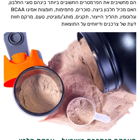
הם מחשיבים את הפרמטרים החשובים ביותר בינהם סוגי החלבון,
האם מכיל חלבון ביצה, סוכרים, פחמימות, חומצות אמינו BCAA
וגלוטמין, תהליך הייצור, תקנים, מותג/מוניטין, טעם, מרקם חוות
דעת של צרכנים ודיווחים על התוצאות
היי,
אני יועץ הבריאות האישי AI של טבע בריא.
התשובות שלי מבוססות על מאגרי מידע קליניים
וספרות מקצועית בתחומי הרפואה הטבעית
ותזונת הספורט.
אני כאן כדי לעזור לך להתאים את תוספי
התזונה ומוצרי הבריאות המדויקים למטרות
ולמצב הגופני שלך, ולהסביר לך אילו רכיבים
עובדים יחד כדי למקסם תוצאות גם בחיי היום