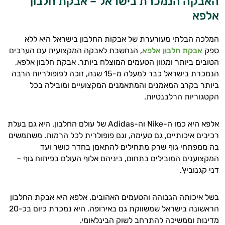
האבקה הנמכרת בישראל – אבקת חלבון
יום וגם בתחום הכושר והספורט.
אלפא
המטרה שלי היא להתאים עבורך המלצות
המלכה הבלתי מעורערת של אבקות החלבון בישראל היא ללא
אישיות מבוססות מדעית.
ספק
אבקת חלבון אלפא
, הנחשבת לאבקה המקצועית עם הערכים
הטובים ביותר ומגוון הטעמים המוצלח ביותר. אבקת חלבון אלפא,
זה הזמן להתחיל. איך אוכל לעזור?
הנמכרת בישראל כבר למעלה מ-15 שנה, זוכה לפופולריות הרבה
ביותר בקרב המאמנים והמתאמנים המקצועיים ומובילה בכל
הקטגוריות הרלבנטיות.
אלפא היא כמו ה-Nike וה-Adidas של עולם החלבון. היא גם בעלת
רכיבים איכותיים, גם טעימה, וגם פופולרית לכל הרמות. משתמשים
בה ממפתחי גוף שרק מתחילים להתאמן בחדר כושר ועד
המקצוענים המובילים בתחום, ביניהם אלוף העולם בפיתוח גוף –
דני קגנוביץ'.
בשל איכותה הגבוהה והטעמים האהובים, אלפא היא אבקת החלבון
הראשונה בישראל שמשווקת גם באירופה. היא נמכרת כיום בכ-20
מדינות וממשיכה להתרחב לשוק הבינלאומי.