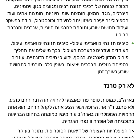
וספרות מקצועית בתחומי הרפואה הטבעית
תכולה גבוהה של רכיבי תזונה רבים ומגוונים כגון: ויטמינים,
ותזונת הספורט.
מינרלים, נוגדי חמצון, חומצות שומן חיוניות, חומצות אמינו ועוד.
הספירולינה יעילה לאיזון יתר לחץ דם וכולסטרול, ירידה במשקל
אני כאן כדי לעזור לך להתאים את תוספי
ועידוד תחושת שובע ותורמת להרגשת חיוניות, אנרגיה והגברת
התזונה ומוצרי הבריאות המדויקים למטרות
הריכוז.
ולמצב הגופני שלך, ולהסביר לך אילו רכיבים
סיבים תזונתיים ואנזימי עיכול- סיבים תזונתיים ואנזימי עיכול,
עובדים יחד כדי למקסם תוצאות גם בחיי היום
מעודדים ועוזרים למערכת העיכול ובכך מייעלים את תהליך
יום וגם בתחום הכושר והספורט.
פירוק המזון לאנרגיה. בנוסף, ידוע כי סיבים תזונתיים, עוזרים
בספיחת נוזלים, מרככים יציאות ובאופן כללי תורמים לתחושת
המטרה שלי היא להתאים עבורך המלצות
שובע לאורך זמן.
אישיות מבוססות מדעית.
לא רק טרנד
זה הזמן להתחיל. איך אוכל לעזור?
בארה"ב, כמוסות סופר פוד כאמצעי להרזיה הן הדבר החם כרגע,
ולא סתם. ד"ר אוז, הרופא אשר הציג אותה לקהל הרחב, הוא אחת
הדמויות הפופולריות בארה"ב עוד מימיו כמומחה בתחום הבריאות
בתוכניתה של אופרה ווינפרי האגדית.
אך הפופלריות העצומה של דיאטת הסופר פוד, נתונה בעיקר
לתוצאות שהיא מספקת- ירידה בטוחה ומהירה במשקל ובאחוזי