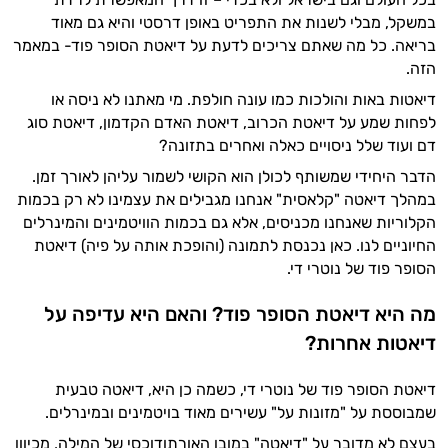
במשקל, מבלי לשנות את התפריט באופן דרסטי והיא גם מאוד
בריאה. כל מה שאתם צריכים לדעת על דיאטת הסופר פוד- במאמר
הזה.
דיאטות באות והולכות כמו עונה חולפת. מי מאתנו לא ניסה או
לפחות שמע על דיאטת הכרוב, דיאטת האדם הקדמון, דיאטת סוג
דם ועוד שלל ניסויים כאלה ואחרים בתזונה?
הדבר היחידי שמשותף לכולן הוא הקושי לשמור עליהן לאורך זמן.
במהלך דיאטה "קלאסית" אנחנו מגבילים את עצמינו לא רק בכמות
הקלוריות שאנחנו מכניסים, אלא גם בכמות הוויטמינים והמינרלים
החיוניים לנו. כאן נכנסת לתמונה (והופכת אותה על פיה) דיאטת
הסופר פוד של נוטרי די.
מה היא דיאטת הסופר פוד? והאם היא עדיפה על
דיאטות אחרות?
דיאטת הסופר פוד של נוטרי די, כשמה כן היא, דיאטה טבעית
שמבוססת על "מזונות על" עשירים מאוד בויטמינים ובמינרלים.
בעצם לא מדובר על "דיאטה" במובן האורתודוכסי של המילה, מכיוון