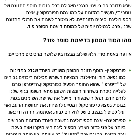
שלא מדובר פה בשינוי הרגלי האכילה כלל. בזכות תוסף התזונה של
נוטרי די, העשיר במזונות על כמו צמח הפורסקולין, אצת
הספירולינה וסיבים תזונתיים, לא נצטרך לשנות את הרגלי התזונה
שלנו, פרט לנטילה יומית של כמוסת דיאטת הסופר פוד.
מהו הסוד הטמון בדיאטת סופר פוד?
אין פה באמת סוד, אלא שילוב מנצח בין שלושה מרכיבים מרכזיים:
פורסקולין- תוסף תזונה המופק משורש מיוחד שגדל במדינות
כמו נפאל, הודו ותאילנד. תמציות השורש מכילות ריכוזים גבוהים
של "דיטרפן" שהוא החומר הפעיל בפורסקולין.הדיטרפן גורם
לעלייה ניכרת בשחרור חומצות השומן מתאי השומן בגוף שלנו
לזרם הדם, תהליך שמעודד ומייעל את שריפת השומנים בגוף.
בנוסף, נמצא כי פורסקולין מסייע להפחית את תחושת הרעב ואף
יעיל לטיפול במצבים של לחץ דם גבוה, אסתמה, חרדה ודיכאון.
היי,
ספירולינה- אצת הספירולינה נחשבת לאחד המזונות הבריאים
אני יועץ הבריאות האישי AI של טבע בריא.
ביותר על פני כדור הארץ. הספירולינה היא מיקרו אצה בעלת
התשובות שלי מבוססות על מאגרי מידע קליניים
ערך תזונתי רב ונחשבת "מזון על" רב עוצמה, בין היתר בעקבות