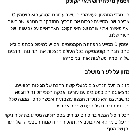
ויטמין סי לחידוש תאי הקולגן
בין נוגדי החמצון העוצמתיים שיצר עבורנו הטבע הוא הויטמין C.
צריכה שלו מסייעת לבלום את תהליך ההזדקנות הטבעי של העור
ואף מאיצה את ייצורם של תאי הקולגן האחראיים על גמישותו של
העור שלנו.
ויטמין C מסייע בהפחתת הקמטוטים, מסייע לטיפול בכתמים ולא
סתם חברות קוסמטיקה בכל העולם מנצלות את יתרונותיו הרבים
של הויטמין ומשלבות אותו במוצריהן.
מזון על לעור מושלם
מזונות העל הנחשבים לבעלי קשת רחבה של סגולות רפואיים,
נמצאו גם הם כמטיבים עם עורינו. אבקת הספירולינה לדוגמא
נחשבת גם היא לנוגדת חמצון עוצמתית ואפשר להכין ממנה שלל
מסכות הזנה בשילוב עם שמנים אתריים.
הכלורופיל המצוי בריכוזים גבוהים בספירולינה מסייע בתהליך ניקוי
הרעלים מהגוף ואף בולם את תהליך ההזדקנות הטבעי הן של העור
והן של הגוף.