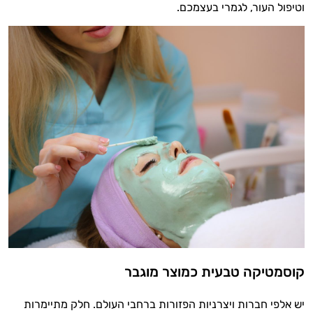
וטיפול העור, לגמרי בעצמכם.
היי,
אני יועץ הבריאות האישי AI של טבע בריא.
התשובות שלי מבוססות על מאגרי מידע קליניים
וספרות מקצועית בתחומי הרפואה הטבעית
קוסמטיקה טבעית כמוצר מוגבר
ותזונת הספורט.
יש אלפי חברות ויצרניות הפזורות ברחבי העולם. חלק מתיימרות
אני כאן כדי לעזור לך להתאים את תוספי