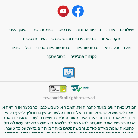
משלוחים
אודות
מדיניות החזרות
צרו קשר
מחיקת חשבון
איסוף עצמי
תקנון האתר
מדיניות פרטיות ותנאי שימוש
הצהרת נגישות
מועדון טבע בריא
תכנית שותפים
תכנית שותפים נוטרי די
מילון רכיבים
לקוחות ממליצים
ביטול עסקה
tevabari © all right reserved
המידע באתר אינו מיועד להנחות את הציבור או לשמש לגביו כהמלצה או הוראה או
עצה לשימוש או שינוי או הורדה של תרופה כלשהיא, ואין בו תחליף לייעוץ רפואי
פרטני או אחר. הכתוב באתר אינו מהווה המלצה רפואית כלשהי. המוצרים באתר
אינם תרופות ואינם מיועדים לרפא מחלה כלשהי. השימוש במוצרים עשוי להוביל
לתוצאות שונות מאדם לאדם, והמשתמשים באתר מוותרים בזאת על כל טענה,
תביעה או דרישה מהחברה בהקשר זה. נשים בהיריון, מניקות, ילדים והנוטלים