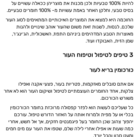
להיות 100% טבעיות ולכן מכנות את מוצריהן ככאלה עשויים על
התזונה ומוצרי הבריאות המדויקים למטרות
בסיס טבעי, וחלקן האחר באמת עשויות מ- 100% חומרים טבעיים.
ולמצב הגופני שלך, ולהסביר לך אילו רכיבים
עובדים יחד כדי למקסם תוצאות גם בחיי היום
החוכמה היא למצוא את המוצרים האיכותיים המתאימים לסוג העור
יום וגם בתחום הכושר והספורט.
שלכם, לנסות, לשנות זאת משום שהעור אוהב שינויים ולהנות
מאוצרות הטבע המדהימים ביניהם התפוז, האשכולית, הג׳ינג׳ר,
המטרה שלי היא להתאים עבורך המלצות
שמן הזית, האבוקדו ועוד.
אישיות מבוססות מדעית.
3 טיפים לטיפול וטיפוח העור
זה הזמן להתחיל. איך אוכל לעזור?
כורכומין בריא לעור
אם אתם סובלים מאזקמות, פטריות בעור, פצעי אקנה ואפילו
צלקות, אחד החומרים העוצמתיים לטיפול ושיקום העור הוא לא אחר
משורש הכורכום.
כל שעליכם לעשות הוא לפזר קפסולה מרוכזת בחומר הכורכומין
בכלי או על מפית ולמרוח אותה על האזור הדורש טיפול. עורכם
יהפוך צהוב שכן החומר בעל פיגמנטים חזקים, אך אל חשש, אחרי
כמה שעות או אפילו אחרי לילה שלם, שטפו את העור עם מים חמים
ומעט סבון והכל יורד.