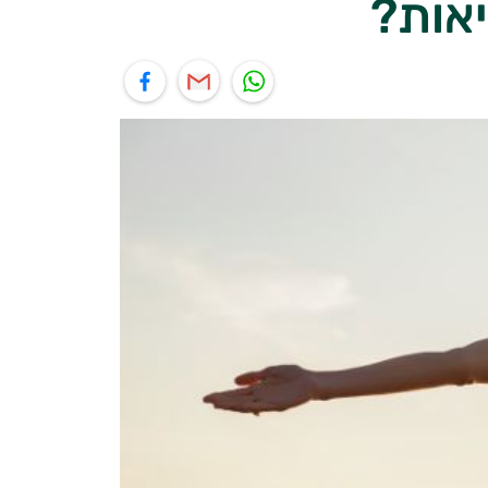
יאות?
יל
תוף בפייסבוק