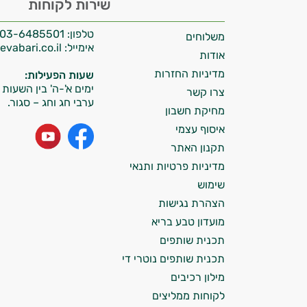
שירות לקוחות
אני יועץ הבריאות האישי AI של טבע בריא.
טלפון:
03-6485501
משלוחים
התשובות שלי מבוססות על מאגרי מידע קליניים
אימייל:
info@tevabari.co.il
וספרות מקצועית בתחומי הרפואה הטבעית
אודות
ותזונת הספורט.
מדיניות החזרות
שעות הפעילות:
ימים א'-ה' בין השעות 09:00-15:00
צרו קשר
אני כאן כדי לעזור לך להתאים את תוספי
ערבי חג וחג – סגור.
מחיקת חשבון
התזונה ומוצרי הבריאות המדויקים למטרות
ולמצב הגופני שלך, ולהסביר לך אילו רכיבים
איסוף עצמי
עובדים יחד כדי למקסם תוצאות גם בחיי היום
תקנון האתר
יום וגם בתחום הכושר והספורט.
מדיניות פרטיות ותנאי
שימוש
המטרה שלי היא להתאים עבורך המלצות
הצהרת נגישות
אישיות מבוססות מדעית.
מועדון טבע בריא
זה הזמן להתחיל. איך אוכל לעזור?
תכנית שותפים
תכנית שותפים נוטרי די
מילון רכיבים
לקוחות ממליצים