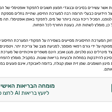
ות אשר עשירים בסיבים ובנוגדי חמצון חשובים לתפקוד אופטימלי של ה
בצל הידועים כבעלי תרומה רבה למערכת החיסון. שתיית נוזלים מספקת 
ופנו, המכיל ריכוז גבוה ביותר של מים, לתפקד באופן אופטימלי. תה מכ
על כן, מומלץ לשתות תה, בעונת החורף לכל הפחות.
יזוק המערכת החיסונית מסייעים בשמירה על תפקודי המערכת החיסונית
פוקח על ידי גורם רפואי מוסמך, למניעת מצב של צריכת יתר. ויטמינים 
ד מינרלים כגון סלניום, מנגן ואבץ, הינם משפרים איכותיים של מערכת 
כון להידבקות במחלות ולבעיות בריאות שונות. במקביל, מומלץ להפחית
 מינון השומנים. שמן זית ושמן קנולה, בדומה לאבוקדו, אינם פוגעים במ
אותם.
מומחה הבריאות האישי 
ליועץ בריאות AI לחצו כאן