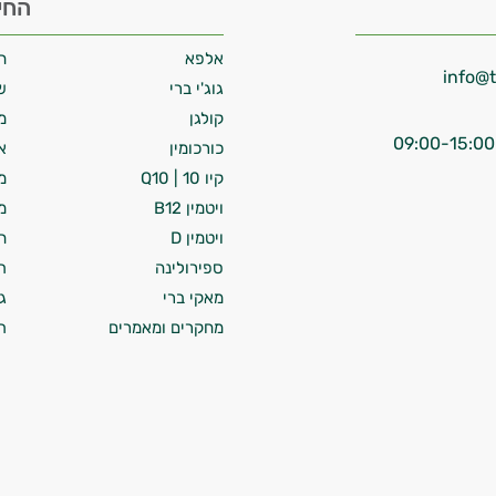
החי
אלפא
ח
גוג'י ברי
ש
קולגן
מ
כורכומין
א
קיו 10 | Q10
מ
ויטמין B12
מ
ויטמין D
ח
ספירולינה
ת
מאקי ברי
ג
מחקרים ומאמרים
ת