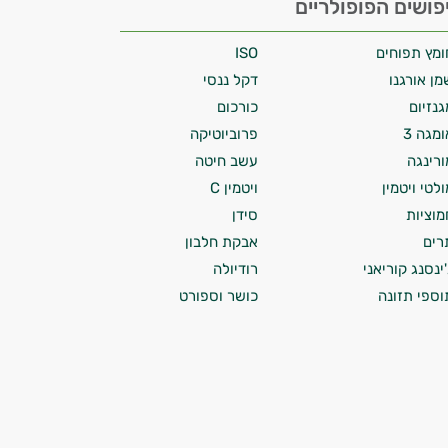
פושים הפופולריים
ומץ תפוחים
ISO
מן אורגנו
דקל ננסי
גנזיום
כורכום
ומגה 3
פרוביוטיקה
ורינגה
עשב חיטה
ולטי ויטמין
ויטמין C
מוציות
סידן
רים
אבקת חלבון
'ינסנג קוריאני
רודיולה
וספי תזונה
כושר וספורט