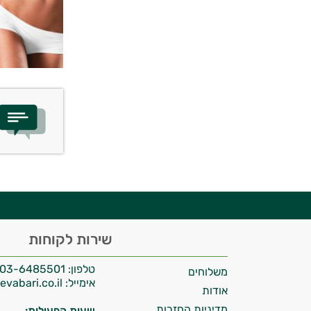
יועץ בריאות אישי AI
היי,
שירות לקוחות
אני יועץ הבריאות האישי AI של טבע בריא.
טלפון:
03-6485501
משלוחים
התשובות שלי מבוססות על מאגרי מידע קליניים
אימייל:
info@tevabari.co.il
וספרות מקצועית בתחומי הרפואה הטבעית
אודות
ותזונת הספורט.
מדיניות החזרות
שעות הפעילות: