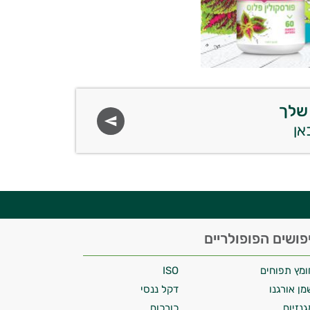
שלך
פושים הפופולריים
ומץ תפוחים
ISO
מן אורגנו
דקל ננסי
גנזיום
כורכום