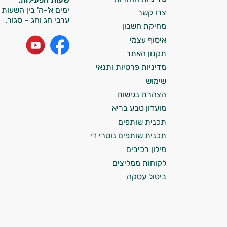
ימים א'-ה' בין השעות 09:00-15:00
צרו קשר
אני כאן כדי לעזור לך להתאים את תוספי
ערבי חג וחג – סגור.
מחיקת חשבון
התזונה ומוצרי הבריאות המדויקים למטרות
ולמצב הגופני שלך, ולהסביר לך אילו רכיבים
איסוף עצמי
עובדים יחד כדי למקסם תוצאות גם בחיי היום
תקנון האתר
יום וגם בתחום הכושר והספורט.
מדיניות פרטיות ותנאי
שימוש
המטרה שלי היא להתאים עבורך המלצות
הצהרת נגישות
אישיות מבוססות מדעית.
מועדון טבע בריא
זה הזמן להתחיל. איך אוכל לעזור?
תכנית שותפים
תכנית שותפים נוטרי די
מילון רכיבים
לקוחות ממליצים
ביטול עסקה