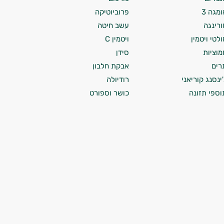
ומגה 3
פרוביוטיקה
ורינגה
עשב חיטה
ולטי ויטמין
ויטמין C
מוציות
סידן
רים
אבקת חלבון
'ינסנג קוריאני
רודיולה
וספי תזונה
כושר וספורט