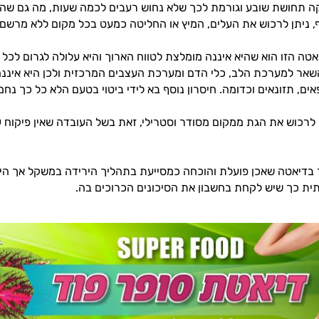
 תחושת שובע וגורמת לכך שלא נחוש רעבים לכמה שעות, מה גם שהגו
ף, ניתן לרכוש את העלים, המיץ או החליטה כמעט בכל מקום ללא מרשם 
אטה הזו הוא שהיא איננה מומלצת לטווח הארוך והיא עלולה לגרום לכל מ
שאר למערכת הלב, כלי הדם ומערכת העצבים המרכזית ולכן היא איננה
אים, תזונאים וכדומה. חיסרון נוסף בא לידי ביטוי בטעם הלא כל כך נחמ
לרכוש את הגת ממקום מסודר וסטרילי, זאת בשל העובדה שאין פיקוח 
 בדיאטה שאכן פועלת והוכחה כמסייעת בתהליך הירידה במשקל אך הי
ית כך שיש לקחת בחשבון את הסיכונים הכרוכים בה.