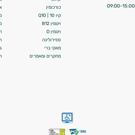
כורכומין
א
קיו 10 | Q10
מ
ויטמין B12
מ
ויטמין D
ח
ספירולינה
ת
מאקי ברי
ג
מחקרים ומאמרים
ת