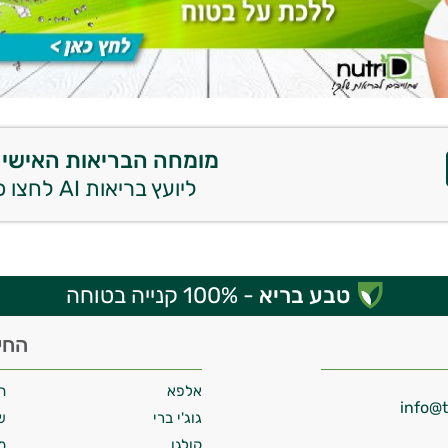
מומחה הבריאות האישי 
ליועץ בריאות AI לחצו כאן
טבע בריא
- 100% קנייה בטוחה
החי
אלפא
ח
גוג'י ברי
ש
קולגן
מ