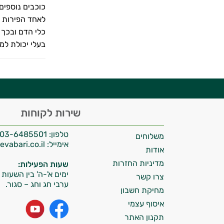
כוכבים נוספים
לאחד הפירות ה
יועץ בריאות אישי AI
כלי הדם ובכך 
בעלי יכולת למ
היי,
שירות לקוחות
אני יועץ הבריאות האישי AI של טבע בריא.
טלפון:
03-6485501
משלוחים
התשובות שלי מבוססות על מאגרי מידע קליניים
אימייל:
info@tevabari.co.il
וספרות מקצועית בתחומי הרפואה הטבעית
אודות
ותזונת הספורט.
מדיניות החזרות
שעות הפעילות:
ימים א'-ה' בין השעות 09:00-15:00
צרו קשר
אני כאן כדי לעזור לך להתאים את תוספי
ערבי חג וחג – סגור.
מחיקת חשבון
התזונה ומוצרי הבריאות המדויקים למטרות
ולמצב הגופני שלך, ולהסביר לך אילו רכיבים
איסוף עצמי
עובדים יחד כדי למקסם תוצאות גם בחיי היום
תקנון האתר