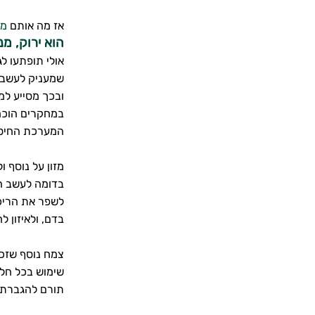
אז מה אותם
מז
הוא ירוק, מ
אולי תופתעו ל
שמעניק לעשב ה
ובכך מסייע למ
במחקרים הוכח 
המערכת החיסו
מזון על נוסף 
בדומה לעשב הח
לשפר את הריכו
בדם, ולאיזון ל
צמח נוסף שזכה
שימוש בכל חל
תורם להגברת ה