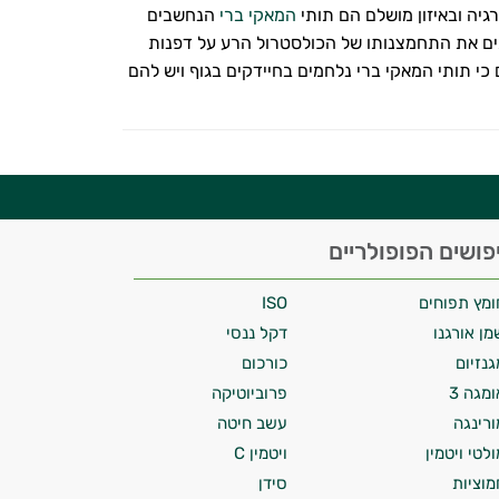
גיה ובאיזון מושלם הם תותי
המאקי ברי
הנחשבים
מים את התחמצנותו של הכולסטרול הרע על דפנות
י תותי המאקי ברי נלחמים בחיידקים בגוף ויש להם
פושים הפופולריים
ומץ תפוחים
ISO
מן אורגנו
דקל ננסי
גנזיום
כורכום
ומגה 3
פרוביוטיקה
ורינגה
עשב חיטה
ולטי ויטמין
ויטמין C
מוציות
סידן