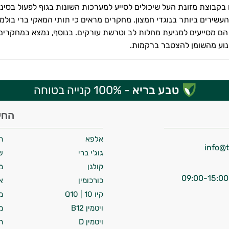
 בקבוצת מזונת העל שיכולים לסייע למערכות השונות בגוף לפעול בסינר
עשירים ביותר בנוגדי חמצון. מחקרים מראים כי תותי המאקי ברי בול
הם מסייעים למניעת מחלות לב וטרשת עורקים. בנוסף, נמצא במחקרים כ
נוע מהשומן להצטבר ברקמות.
טבע בריא
- 100% קנייה בטוחה
החי
אלפא
ח
גוג'י ברי
ש
קולגן
מ
כורכומין
א
קיו 10 | Q10
מ
ויטמין B12
מ
ויטמין D
ח