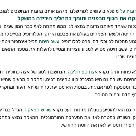
ונות על
מופלאים עושים לגוף שלנו ומי הם אותם מזונות הנחשבים למו
נקה את הגוף מבפנים ותומך בתהליך הירידה במשקל
גלות שאחד מאותם מזונות נמצא לנו ממש מתחת לאף כבר המון שנים.
חיטה ולשאר הצמחים בעולם את צבעם הירוק. הכלורופיל מסייע לחמצ
נוע מחלות לב וכלי דם. פרט לכלורופיל,
עשב חיטה
מכיל אינספור ויטמיני
כי עשב חיטה מסייע למנוע עצירות ומסייע להעלות את מספר התאים ה
נית שלנו.
ולא פחות ותיק נקרא
אצת ספירולינה
, הנחשבת לסוג של אצה כחולית חד 
יטה עשירה גם היא במינרלים וויטמינים רבים, ומחקרים מראים שהיא 
ז ומספקת לגוף אנרגיה. בנוסף, היא מסייעת לחידוש תאי העור ומחק
חץ הדם ורמות הסוכר.
 גם הוא להופיע בטבלת מזונות העל נקרא
שורש המאקה
, הגדל במדינ
קי השורש במטרה לאזן את המערכת ההורמונלית. המאקה נמצא במחקר
פיריון ומסייע לאזן את הווסת החודשי.