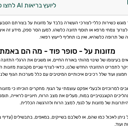
ליועץ בריאות AI לחצו כאן
מוגש כשירות כללי לצורכי העשרה בלבד על מזונות על בצורתם הטבעית,
צרוך צמחי מרפא או תוסף תזונה כלשהו. למען הסר ספק, מידע זה אינ
ה של תרופה כלשהיא, ואין בו תחליף לייעוץ רפואי.
מזונות על - סופר פוד - מה הם באמת 
ים בעיצומו של שינוי מהותי באורח החיים, או משנים את הרגלי התזונה 
יקר לתפריט התזונתי החדש שלנו, כדאי לצרף שניים מקבוצת מזונות הע
 חמצון ועוד שלל רכיבים איכותיים המיטיבים עם כלל מערכות הגוף שלנו
בים למרוכזים ולבעלי אפקט עוצמתי על הגוף. מחקרים הוכיחו כי מזונו
הליכים הקוגנטיביים במוח, מעלים את מצב הרוח, חיוניים לראייה, תומ
תרונות של מזונות על לגוף, למצב הרוח ולהרגשה הכללית.
 ניתן לאכול כמו שהם, או לשלבם בשייקים, במאפים, בתבשילים (עדיף 
 ועוד.