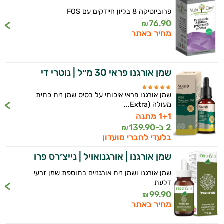
התשובות שלי מבוססות על מאגרי מידע קליניים
פרוביוטיקה 8 בליון חיידקים עם FOS
אנמיה
וספרות מקצועית בתחומי הרפואה הטבעית
76.90
₪
ותזונת הספורט.
מחיר באתר
אנרגיה וכוח
אני כאן כדי לעזור לך להתאים את תוספי
אקנה
התזונה ומוצרי הבריאות המדויקים למטרות
שמן אורגנו פראי 30 מ״ל | נוטרי די
ולמצב הגופני שלך, ולהסביר לך אילו רכיבים
בעיות נשימה
עובדים יחד כדי למקסם תוצאות גם בחיי היום
שמן אורגנו פראי איכותי על בסיס שמן זית כתית
יום וגם בתחום הכושר והספורט.
גאוט
מעולה (Extra...
1+1 מתנה
המטרה שלי היא להתאים עבורך המלצות
גסטריטיס
2 ב-
139.90
₪
אישיות מבוססות מדעית.
בלעדי לחברי מועדון
דלקות
זה הזמן להתחיל. איך אוכל לעזור?
שמן אורגנו | אורגנואויל | נייצ׳רס פרו
דלקות פרקים
שמן אורגנו ושמן זית אורגניים בתוספת שמן זרעי
דרכי השתן
דלעת
99.90
₪
הליקובקטר פילורי
מחיר באתר