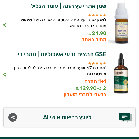
הרגעה
שמן אתרי עץ התה | עומר הגליל
לב וכלי דם
לשמן אתרי עץ התה היסטוריה ארוכה של שימוש
מסורתי כשמן מחטא...
מיגרנה - כאב ראש
24.90
₪
מחיר באתר
מערכת החיסון
נשים
GSE תמצית זרעי אשכוליות | נוטרי די
ניקוי רעלים
"אני בת 67 ופעמים רבות הייתי נחשפת לדלקות גרון
והצטננויות,...
נשירת שיער
1+1 מתנה
2 ב-
129.90
₪
איזון סוכר
בלעדי לחברי מועדון
עייפות
ליועץ בריאות אישי AI
עיכוב הזדקנות
עיניים