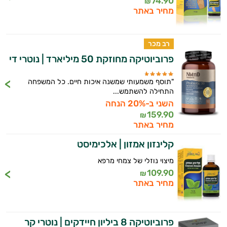
74.90
₪
מחיר באתר
רב מכר
פרוביוטיקה מחוזקת 50 מיליארד | נוטרי די
"תוסף משמעותי שמשנה איכות חיים. כל המשפחה
התחילה להשתמש...
השני ב-20% הנחה
159.90
בעיות עיכול
₪
מחיר באתר
בעיות שינה
קלינזון אמזון | אלכימיסט
גברים
מיצוי נוזלי של צמחי מרפא
109.90
₪
הורדת כולסטרול
מחיר באתר
חרדה, מתח ודיכאון
היי,
אני יועץ הבריאות האישי AI של טבע בריא.
איזון לחץ דם
פרוביוטיקה 8 ביליון חיידקים | נוטרי קר