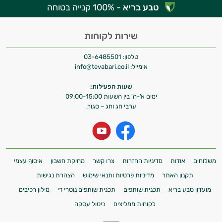
טבע בריא
- 100% קנייה בטוחה
פטרת בציפורניים
פיברומיאלגיה
שירות לקוחות
ערמונית - פרוסטטה
טלפון:
03-6485501
אימייל:
info@tevabari.co.il
קנדידה
שעות הפעילות:
ריכוז ומיקוד
ימים א'-ה' בין השעות 09:00-15:00
ערבי חג וחג – סגור.
שיפור הזיכרון
שלד ומפרקים
משלוחים
אודות
מדיניות החזרות
צרו קשר
מחיקת חשבון
איסוף עצמי
תקנון האתר
מדיניות פרטיות ותנאי שימוש
הצהרת נגישות
מועדון טבע בריא
תכנית שותפים
תכנית שותפים נוטרי די
מילון רכיבים
לקוחות ממליצים
ביטול עסקה