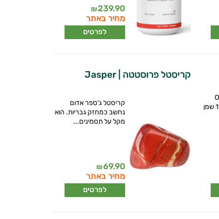
239.90
₪
מחיר באתר
לפרטים
קריסטל פרוסטטה | Jasper
דלעת +OS
קריסטל ג'ספר אדום
בכבישה קרה 100% שמן
נחשב כמחזק גבריות. הוא
מקל על תסמינים...
69.90
₪
מחיר באתר
לפרטים