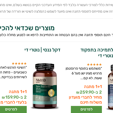
ירות כללי לצורכי העשרה בלבד לפי המידע העדכני הקיים בנושא בעולם, ואינו מה
 אינו מתייחס לתוספי תזונה ואינו מיועד לשמש כהמלצה לשינוי או הורדה של תרופה 
מוצרים שכדאי להכי
 הינם תוספי תזונה ואין בהם הבטחה או התחייבות לרפא או למנוע מחלה כלש
 לתמיכה בתפקוד
דקל ננסי | נוטרי די
וטרי די
"השינוי הורגש לאחר
"משתמש בתוסף פרוסטמן
כשבועיים - פחות הל
מרגיש מצוין ישן מעל 6
לשירותים בבדיקת...
שעות. לא קם...
1+1 מתנה
1+1 מתנה
2 ב-
259.90
₪
מחיר לחברי מועדון
2 ב-
159.90
₪
משלוח חינם
בלעדי לחברי מו
לפרטים
לפרטים