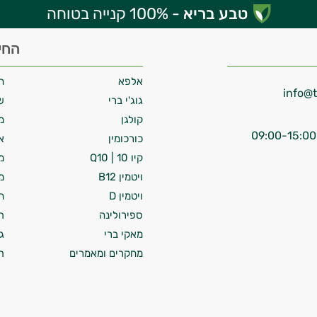
טבע בריא
- 100% קנייה בטוחה
החי
אלפא
ח
גוג'י ברי
ש
קולגן
מ
כורכומין
א
קיו 10 | Q10
מ
ויטמין B12
מ
ויטמין D
ח
ספירולינה
ת
מאקי ברי
ג
מחקרים ומאמרים
ת