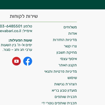
היי,
שירות לקוחות
אני יועץ הבריאות האישי AI של טבע בריא.
טלפון:
03-6485501
משלוחים
התשובות שלי מבוססות על מאגרי מידע קליניים
אימייל:
info@tevabari.co.il
וספרות מקצועית בתחומי הרפואה הטבעית
אודות
ותזונת הספורט.
מדיניות החזרות
שעות הפעילות:
ימים א'-ה' בין השעות 09:00-15:00
צרו קשר
אני כאן כדי לעזור לך להתאים את תוספי
ערבי חג וחג – סגור.
מחיקת חשבון
התזונה ומוצרי הבריאות המדויקים למטרות
איסוף עצמי
ולמצב הגופני שלך, ולהסביר לך אילו רכיבים
עובדים יחד כדי למקסם תוצאות גם בחיי היום
תקנון האתר
יום וגם בתחום הכושר והספורט.
מדיניות פרטיות ותנאי
שימוש
המטרה שלי היא להתאים עבורך המלצות
הצהרת נגישות
אישיות מבוססות מדעית.
מועדון טבע בריא
זה הזמן להתחיל. איך אוכל לעזור?
תכנית שותפים
תכנית שותפים נוטרי די