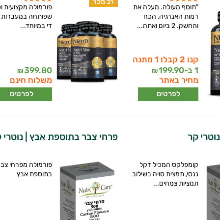
רב מכר
"תוסף מעולה. מעלה את
פורמולה מקצועית ו
רמות האנרגיה, הכח
שפותחה במעבדות נ
והחשק. 2 ביום ואתה...
די במיוחד...
קנו 2 קבלו 1 מתנה
1 ב-
199.90
399.80
₪
₪
מחיר באתר
משלוח חינם
לפרטים
לפרטים
נוטרי קר
פרחי צבר בתוספת אבץ | נוטרי 
קומפלקס המכיל דקל
פורמולה מפרחי צב
ננסי, תמצית סויה בשילוב
בתוספת אבץ
תמציות צמחים...