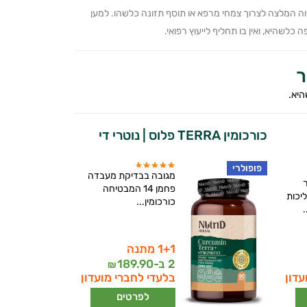
ווה המלצה לצרוך צמחי מרפא או תוסף תזונה כלשהו. למען
כלשהיא, ואין בו תחליף לייעוץ רפואי.
ר
היא.
כורכומין TERRA פלוס | נוטרי די
פופולרי
מגובה בבדיקת מעבדה
פחמן 14 המבטיחה
יכות
כורכומין...
1+1 מתנה
2 ב-
189.90
₪
עדון
בלעדי לחברי מועדון
לפרטים