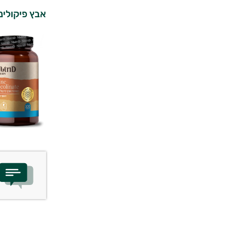
אבץ פיקולינט
יועץ בריאות אישי AI