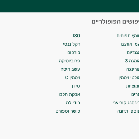
פושים הפופולריים
ומץ תפוחים
ISO
מן אורגנו
דקל ננסי
גנזיום
כורכום
ומגה 3
פרוביוטיקה
ורינגה
עשב חיטה
ולטי ויטמין
ויטמין C
מוציות
סידן
רים
אבקת חלבון
'ינסנג קוריאני
רודיולה
וספי תזונה
כושר וספורט