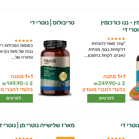
ן - ננו כורכומין
טריבולוס | נוטרי די
וטרי די
"עוזר מאוד להפחית
כמוסות המכילות ריכ
דלקתיות בגוף, מפחית
גבוה של מיצוי נקי ו
כאבים. לקחת בחשבון...
טהורה של...
1+1 מתנה
1+1 מתנה
2 ב-
249.90
2 ב-
149.90
₪
₪
בלעדי לחברי מועדון
בלעדי לחברי מו
לפרטים
לפרטים
וטרי די
מארז שלישייה נוטרי מן | נוטרי ד