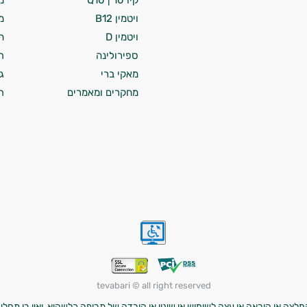
קיו 10 | Q10
מ
ויטמין B12
מ
ויטמין D
ח
ספירולינה
ת
מאקי ברי
ג
מחקרים ומאמרים
ת
tevabari © all right reserved
לצה או הוראה או עצה לשימוש או שינוי או הורדה של תרופה כלשהיא, ואין בו תחליף