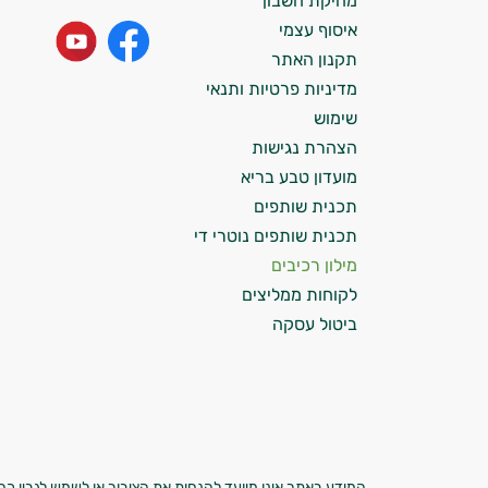
מחיקת חשבון
התזונה ומוצרי הבריאות המדויקים למטרות
איסוף עצמי
ולמצב הגופני שלך, ולהסביר לך אילו רכיבים
עובדים יחד כדי למקסם תוצאות גם בחיי היום
תקנון האתר
יום וגם בתחום הכושר והספורט.
מדיניות פרטיות ותנאי
שימוש
המטרה שלי היא להתאים עבורך המלצות
הצהרת נגישות
אישיות מבוססות מדעית.
מועדון טבע בריא
זה הזמן להתחיל. איך אוכל לעזור?
תכנית שותפים
תכנית שותפים נוטרי די
מילון רכיבים
לקוחות ממליצים
ביטול עסקה
המידע באתר אינו מיועד להנחות את הציבור או לשמש לגביו כהמ