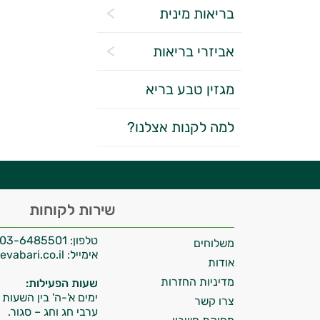
בריאות מינית
אביזרי בריאות
מגזין טבע בריא
יועץ בריאות אישי AI
למה לקנות אצלנו?
היי,
שירות לקוחות
אני יועץ הבריאות האישי AI של טבע בריא.
טלפון:
03-6485501
משלוחים
התשובות שלי מבוססות על מאגרי מידע קליניים
אימייל:
info@tevabari.co.il
וספרות מקצועית בתחומי הרפואה הטבעית
אודות
ותזונת הספורט.
מדיניות החזרות
שעות הפעילות:
ימים א'-ה' בין השעות 09:00-15:00
צרו קשר
אני כאן כדי לעזור לך להתאים את תוספי
ערבי חג וחג – סגור.