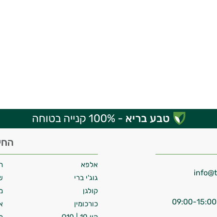
טבע בריא
- 100% קנייה בטוחה
החי
אלפא
ח
גוג'י ברי
ש
קולגן
מ
כורכומין
א