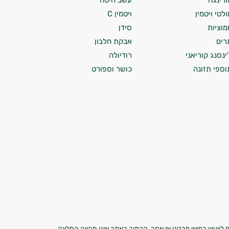
ורינגה
עשב חיטה
ולטי ויטמין
ויטמין C
מוציות
סידן
רים
אבקת חלבון
'ינסנג קוריאני
רודיולה
וספי תזונה
כושר וספורט
 לייעוץ רפואי פרטני או אחר. הכתוב באתר אינו מהווה המלצה