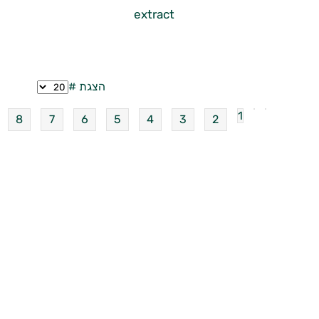
extract
הצגת #
1
8
7
6
5
4
3
2