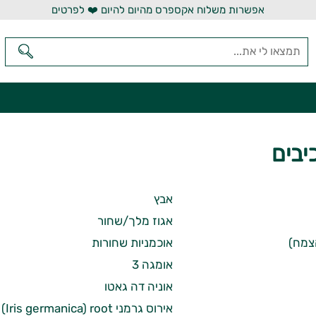
אפשרות משלוח אקספרס מהיום להיום ❤️ לפרטים
יבים
אבץ
אגוז מלך/שחור
צמח)
אוכמניות שחורות
אומגה 3
אוניה דה גאטו
אירוס גרמני (Iris germanica) root