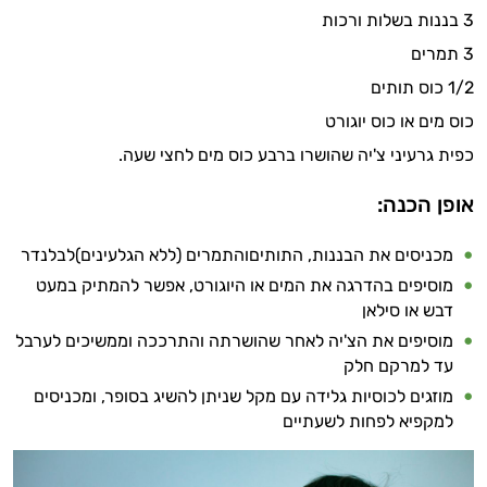
3 בננות בשלות ורכות
3 תמרים
1/2 כוס תותים
כוס מים או כוס יוגורט
כפית גרעיני צ'יה שהושרו ברבע כוס מים לחצי שעה.
היי,
אני יועץ הבריאות האישי AI של טבע בריא.
אופן הכנה:
התשובות שלי מבוססות על מאגרי מידע קליניים
מכניסים את הבננות, התותיםוהתמרים (ללא הגלעינים)לבלנדר
וספרות מקצועית בתחומי הרפואה הטבעית
מוסיפים בהדרגה את המים או היוגורט, אפשר להמתיק במעט
ותזונת הספורט.
דבש או סילאן
מוסיפים את הצ'יה לאחר שהושרתה והתרככה וממשיכים לערבל
אני כאן כדי לעזור לך להתאים את תוספי
עד למרקם חלק
התזונה ומוצרי הבריאות המדויקים למטרות
ולמצב הגופני שלך, ולהסביר לך אילו רכיבים
מוזגים לכוסיות גלידה עם מקל שניתן להשיג בסופר, ומכניסים
עובדים יחד כדי למקסם תוצאות גם בחיי היום
למקפיא לפחות לשעתיים
יום וגם בתחום הכושר והספורט.
המטרה שלי היא להתאים עבורך המלצות