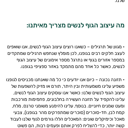
היי,
שלנו.
אני יועץ הבריאות האישי AI של טבע בריא.
התשובות שלי מבוססות על מאגרי מידע קליניים
מה עיצוב הגוף לנשים מצריך מאיתנו:
וספרות מקצועית בתחומי הרפואה הטבעית
ותזונת הספורט.
אני כאן כדי לעזור לך להתאים את תוספי
• מגוון של תרגילים – כשאנו רוצים עיצוב הגוף לנשים, אנו שואפים
התזונה ומוצרי הבריאות המדויקים למטרות
לעצב חלקים רבים בגופנו, לכן מומלץ שנחפש תרגילים שמתקדים
ולמצב הגופני שלך, ולהסביר לך אילו רכיבים
במספר אזורים בגוף או נתרגל מספר אימונים של עיצוב הגוף
עובדים יחד כדי למקסם תוצאות גם בחיי היום
לנשים, כאשר כל אחד מהם מתמקד באזור ספציפי בגופנו.
יום וגם בתחום הכושר והספורט.
• תזונה נכונה – כיום אנו יודעים כי כל מה שאנחנו מכניסים לגופנו
המטרה שלי היא להתאים עבורך המלצות
משפיע עלינו משמעותית ובין היתר, תורם או מזיק להשפעות של
אישיות מבוססות מדעית.
עיצוב הגוף לנשים שלנו: כאשר אנו עוסקים עיצוב הגוף לנשים,
עלינו להקפיד על תזונה העשירה בחלבונים, פחמימות מורכבות
זה הזמן להתחיל. איך אוכל לעזור?
ומעט שמנים חיוניים. בנוסף, עלינו להימנע משומני טרנס, מלח,
קמח לבן, חד-סוכרים (סוכרים שמתפרקים מהר בגופנו), צבעי
מאכל וכימיקלים שונים: המאכלים הללו גורמים לגוף שלנו לעבוד
קשה יותר, כדי להצליח לפרק אותם ופעמים רבות, הם פשוט