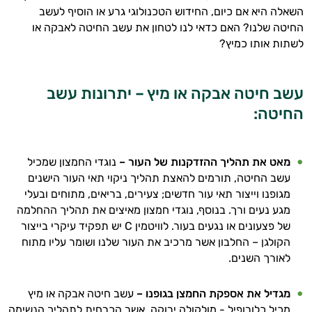
השאלה היא אם כיום, החידוש הטכנולוגי גרע או הוסיף לעשב
החיטה שלנו? האם כדאי לנו לטחון את עשב החיטה לאבקה או
לשתות אותו כמיץ?
עשב חיטה אבקה או מיץ – יתרונות עשב
החיטה:
מאט את תהליך ההזדקנות של העור –
נוגדי החמצון שמכיל
היי,
עשב החיטה, תורמים להאצת תהליך ניקוי תאי העור הישנים
אני יועץ הבריאות האישי AI של טבע בריא.
מגופנו וייצור תאי עור חדשים; צעירים, בריאים, מתוחים ובעלי
מגע נעים ורך. בנוסף, נוגדי חמצון מאיצים את תהליך ההחלמה
התשובות שלי מבוססות על מאגרי מידע קליניים
של פצעונים או נגעים בעור. לוויטמין C יש תפקיד עיקרי בייצור
וספרות מקצועית בתחומי הרפואה הטבעית
הקולגן – החלבון אשר מרכיב את העור שלנו ושומר עליו מתוח
ותזונת הספורט.
לאורך השנים.
אני כאן כדי לעזור לך להתאים את תוספי
התזונה ומוצרי הבריאות המדויקים למטרות
מגדיל את אספקת החמצן בגופנו –
עשב חיטה אבקה או מיץ
ולמצב הגופני שלך, ולהסביר לך אילו רכיבים
מכיל כלורופיל - מולקולה ירוקה, אשר הכרחית לתהליך הנשימה