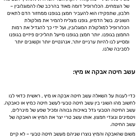
עובדים יחד כדי למקסם תוצאות גם בחיי היום
של הצמחים. הכלורופיל דומה מאוד בהרכב שלו להמוגלובין –
יום וגם בתחום הכושר והספורט.
חלבון, שתפקידו הוא להעביר חמצן בגופנו ממחזור הדם לתאים
השונים. בשל הדמיון, גופנו מצליח להמיר את מולקולת
המטרה שלי היא להתאים עבורך המלצות
הכלורופיל למולקולת המוגלובין, ועל ידי כך להגדיל את רמות
אישיות מבוססות מדעית.
החמצן בגופנו. יותר חמצן בגופנו מייעל תהליכים פיזיים בגופנו
ומסייע לנו להיות ערניים יותר, אנרגטיים יותר וקשובים יותר
זה הזמן להתחיל. איך אוכל לעזור?
לסביבה שלנו.
עשב חיטה אבקה או מיץ:
כדי לענות על השאלה עשב חיטה אבקה או מיץ , ראשית כדאי לנו
לחשוב מהו השוני בין עשב חיטה טבעי לעשב חיטה כמיץ או כאבקה.
עשב החיטה הטבעי גדל באיכות גבוהה ומכיל שפע של מינרלים,
ויטמינים ונוגדי חמצון. אותו עשב טרי יצר את המיץ או האבקה של
עשב החיטה.
משום שהאבקה והמיץ נוצרו שניהם מעשב חיטה טבעי – לא קיים