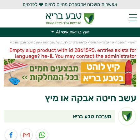
אפשרות משלוח אקספרס מהיום להיום ❤️ לפרטים
יועץ בריאות אישי AI
יועץ בריאות אישי AI
ראשי
>
תוספים
>
עוד על בריאות הגוף
>
כל מה שרציתם לדעת על עשב חיטה
>
עשב חיטה אבקה או מיץ
Empty slug product with id 2861595, entries exists for
language? he-IL You may contact the administrator
עשב חיטה אבקה או מיץ
מערכת טבע בריא
תוף בוואטסאפ
שיתוף במייל
שיתוף בפייסבוק