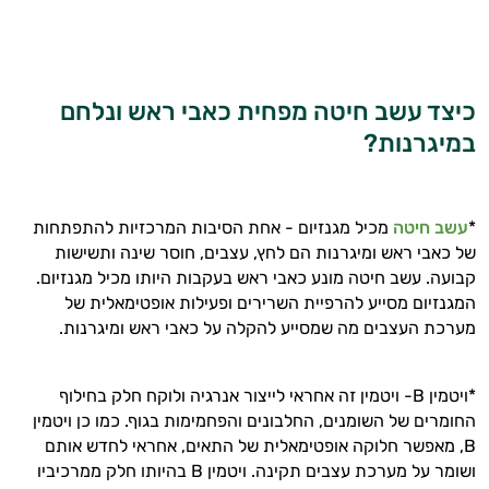
התשובות שלי מבוססות על מאגרי מידע קליניים
וספרות מקצועית בתחומי הרפואה הטבעית
ותזונת הספורט.
כיצד עשב חיטה מפחית כאבי ראש ונלחם
במיגרנות?
אני כאן כדי לעזור לך להתאים את תוספי
התזונה ומוצרי הבריאות המדויקים למטרות
ולמצב הגופני שלך, ולהסביר לך אילו רכיבים
עובדים יחד כדי למקסם תוצאות גם בחיי היום
*
עשב חיטה
מכיל מגנזיום - אחת הסיבות המרכזיות להתפתחות
יום וגם בתחום הכושר והספורט.
של כאבי ראש ומיגרנות הם לחץ, עצבים, חוסר שינה ותשישות
קבועה. עשב חיטה מונע כאבי ראש בעקבות היותו מכיל מגנזיום.
המטרה שלי היא להתאים עבורך המלצות
המגנזיום מסייע להרפיית השרירים ופעילות אופטימאלית של
אישיות מבוססות מדעית.
מערכת העצבים מה שמסייע להקלה על כאבי ראש ומיגרנות.
זה הזמן להתחיל. איך אוכל לעזור?
*ויטמין B- ויטמין זה אחראי לייצור אנרגיה ולוקח חלק בחילוף
החומרים של השומנים, החלבונים והפחמימות בגוף. כמו כן ויטמין
B, מאפשר חלוקה אופטימאלית של התאים, אחראי לחדש אותם
ושומר על מערכת עצבים תקינה. ויטמין B בהיותו חלק ממרכיביו