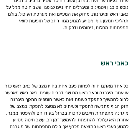
פותר בעיות עור ועוד. כמו כן עשב החיטה עשיר ברכיבים רבים
נוספים כגון ויטמינים ומינרלים החיוניים לגופנו. עשב חיטה מקל על
כאבי ראש ומיגרנות, מחזק את המעיים ואת מערכת העיכול, בולם
תהליכי חמצון גוף ומסייע למנוע מגוון רחב של תופעות לוואי
המפתחות מחלות, זיהומים ודלקות.
כאבי ראש
כל אחד מאתנו חווה לפחות פעם אחת בחייו מצב של כאב ראש כזה
או אחר. מיגרנה וכאב ראש הם שני דברים שונים. כאב ראש מאפשר
לרוב להמשיך לתפקד לעומת זאת כאשר חוטפים התקף מיגרנה
חזק הגוף מתקשה לתפקד ולעיתים לא מסוגל לתפקד. במצב של
מיגרנה מתפתחת חייבים להכות בברזל בעודו חם ולהיפטר ממנה,
אחרת היא עלולה להתפתח ולהימשך זמן רב. עשב חיטה מסייע
היי,
למנוע כאבי ראש כתוצאה מלחץ אף בולם התפתחות של מיגרנה .
אני יועץ הבריאות האישי AI של טבע בריא.