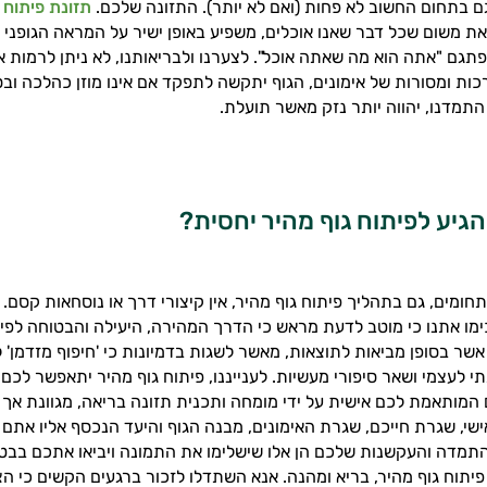
 בתחום החשוב לא פחות (ואם לא יותר). התזונה שלכם.
תזונת פיתוח 
וזאת משום שכל דבר שאנו אוכלים, משפיע באופן ישיר על המראה הגופני ש
תגם "אתה הוא מה שאתה אוכל". לצערנו ולבריאותנו, לא ניתן לרמות א
כות ומסורות של אימונים, הגוף יתקשה לתפקד אם אינו מוזן כהלכה וב
 התמדנו, יהווה יותר נזק מאשר תועלת.
להגיע לפיתוח גוף מהיר יחסית?
תחומים, גם בתהליך פיתוח גוף מהיר, אין קיצורי דרך או נוסחאות קסם.
ו אתנו כי מוטב לדעת מראש כי הדרך המהירה, היעילה והבטוחה לפי
ר בסופן מביאות לתוצאות, מאשר לשגות בדמיונות כי 'חיפוף מזדמן' לא
לעצמי ושאר סיפורי מעשיות. לענייננו, פיתוח גוף מהיר יתאפשר לכם 
 המותאמת לכם אישית על ידי מומחה ותכנית תזונה בריאה, מגוונת אך 
י, שגרת חייכם, שגרת האימונים, מבנה הגוף והיעד הנכסף אליו אתם 
ההתמדה והעקשנות שלכם הן אלו שישלימו את התמונה ויביאו אתכם בב
פיתוח גוף מהיר, בריא ומהנה. אנא השתדלו לזכור ברגעים הקשים כי 