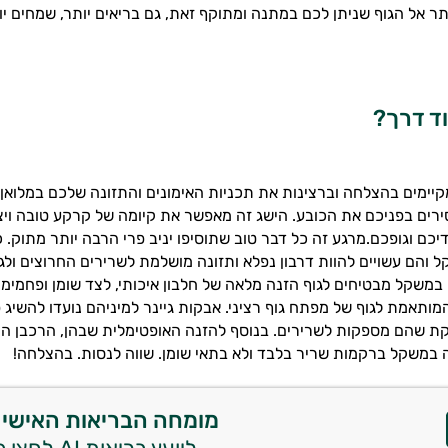
תר אל הגוף שניתן לכם במתנה ומתוקף זאת, גם בריאים יותר, שמחים יות
וד דרך?
יימים בהצלחה וברצינות את תכניות האימונים והתזונה שלכם במלואן, 
ירים בפניכם את הכובע. הישג זה מאפשר את קיומה של קרקע טובה וי
יכם וגופכם.מרגע זה כל דבר טוב שתוסיפו יניב פרי הרבה יותר מתוק. כ
והם עשויים להוות דרבון נפלא ותזונה מושלמת לשרירים החרוצים ולג
 במשקל מבטיחים לגוף הזנה מלאה של חלבון איכותי, לצד שומן ופחמימה
מותאמת לגוף של מפתח גוף רציני. אבקות גיינר למיניהם נועדו להשיג 
ת שהם מספקות לשרירים. בנוסף להזנה האופטימלית שבהן, הרכבן הת
במשקל ברקמות שריר בלבד ולא בתאי שומן. שווה לנסות. בהצלחה!
מומחה הבריאות האישי 