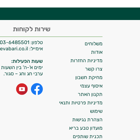
היי,
שירות לקוחות
אני יועץ הבריאות האישי AI של טבע בריא.
טלפון:
03-6485501
משלוחים
התשובות שלי מבוססות על מאגרי מידע קליניים
אימייל:
info@tevabari.co.il
וספרות מקצועית בתחומי הרפואה הטבעית
אודות
ותזונת הספורט.
מדיניות החזרות
שעות הפעילות:
ימים א'-ה' בין השעות 09:00-15:00
צרו קשר
אני כאן כדי לעזור לך להתאים את תוספי
ערבי חג וחג – סגור.
מחיקת חשבון
התזונה ומוצרי הבריאות המדויקים למטרות
ולמצב הגופני שלך, ולהסביר לך אילו רכיבים
איסוף עצמי
עובדים יחד כדי למקסם תוצאות גם בחיי היום
תקנון האתר
יום וגם בתחום הכושר והספורט.
מדיניות פרטיות ותנאי
שימוש
המטרה שלי היא להתאים עבורך המלצות
הצהרת נגישות
אישיות מבוססות מדעית.
מועדון טבע בריא
זה הזמן להתחיל. איך אוכל לעזור?
תכנית שותפים