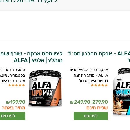
ליועץ בריאות AI לחצו כאן
אלפא ALFA - אבקת החלבון מס׳ 1
ליפו מקס אבקה - שורף שומן
מומלץ | אלפא | ALFA
אבקת חלבון אלפא מבית
המוצר הנמכר בי
ALFA - מותג התזונה
בקטגוריה. מיוצר
לספורטאים הגדול
משרד הבריאות
199.90
249.90-279.90
₪
₪
שליח חינם
מחיר באתר
לפרטים
לפרטים