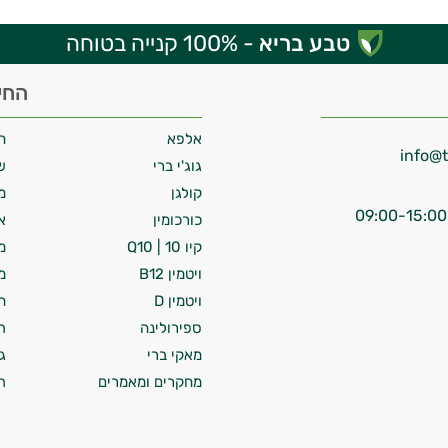
טבע בריא
- 100% קנייה בטוחה
החי
אלפא
ח
גוג'י ברי
ש
קולגן
מ
כורכומין
א
קיו 10 | Q10
מ
ויטמין B12
מ
ויטמין D
ח
ספירולינה
ת
מאקי ברי
ג
מחקרים ומאמרים
ת