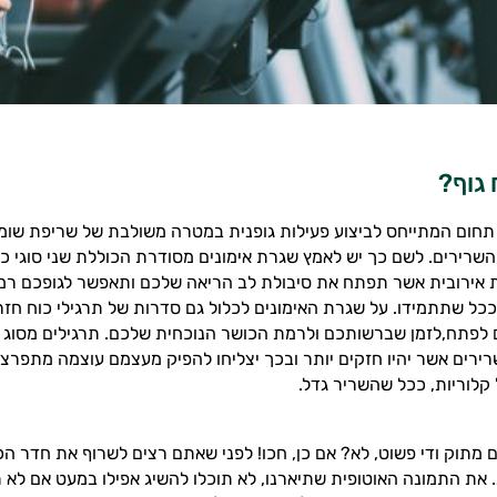
 גוף?
 תחום המתייחס לביצוע פעילות גופנית במטרה משולבת של שריפת שומ
 השרירים. לשם כך יש לאמץ שגרת אימונים מסודרת הכוללת שני סוגי כ
ת אירובית אשר תפתח את סיבולת לב הריאה שלכם ותאפשר לגופכם רמ
ל שתתמידו. על שגרת האימונים לכלול גם סדרות של תרגילי כוח חז
לפתח,לזמן שברשותכם ולרמת הכושר הנוכחית שלכם. תרגילים מסוג ז
ירים אשר יהיו חזקים יותר ובכך יצליחו להפיק מעצמם עוצמה מתפר
 קלוריות, ככל שהשריר גדל.
 מתוק ודי פשוט, לא? אם כן, חכו! לפני שאתם רצים לשרוף את חדר הכ
את התמונה האוטופית שתיארנו, לא תוכלו להשיג אפילו במעט אם לא 