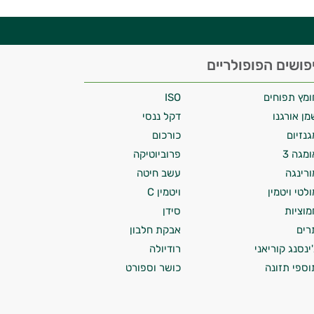
פושים הפופולריים
ומץ תפוחים
ISO
מן אורגנו
דקל ננסי
גנזיום
כורכום
ומגה 3
פרוביוטיקה
ורינגה
עשב חיטה
ולטי ויטמין
ויטמין C
מוציות
סידן
רים
אבקת חלבון
'ינסנג קוריאני
רודיולה
וספי תזונה
כושר וספורט