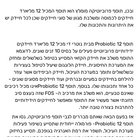
ובכן, תוסף פרוביוטיקה מומלץ הוא תוסף המכיל 12 מליארד
חיידקים לכמוסה ומשלבת מגוון של סוגי חיידקים שכן לכל חיידק יש
את היתרונות והתכונות שלו.
תוסף Probiotic 12 מבית נוטרי די מכיל 12 מליארד חיידקים
ידידותיים פרוביוטיים פעילים על בסיס 10 זנים שונים. לדוגמא
התוסף משלב את חיידק הקזאי המסייע בטיפול בשלשולים ומחזק
את המערכת החיסונית, חיידק הלונגום שיעיל לטיפול בעצירות
ובשלשולים ותומך במערכת העיכול, חיידק הביפידום אשר עוזר
להילחם בחיידקים במעיים ובנרתיק ועוד חיידקים מסוגים שונים -
כל אחד ותכונותו שלו. בנוסף, תוסף Probiotic 12אינו מכיל רכיבים
שאינם טבעיים, הוא משלב את מרכיב ה- FOS שזה בעצם סיב
תזונתי אשר מעשיר את התוסף ומאפשר לחיידקים הידידותיים
להתרבות בצורה טובה יותר.
אז בפעם הבאה שאתם מבררים לגבי תוסף פרוביוטיקה, נסו את
תוסף Probiotic 12- פורמולה ייחודית שתסייע בשיפור פעילות
מערכת העיכול, תשפר את רמת האנרגיה בגופכם, תסייע בחיזוק