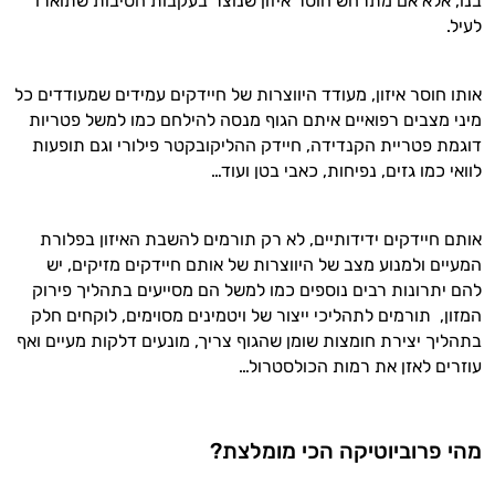
בנו, אלא אם מתרחש חוסר איזון שנוצר בעקבות הסיבות שתוארו
היי,
לעיל.
אני יועץ הבריאות האישי AI של טבע בריא.
התשובות שלי מבוססות על מאגרי מידע קליניים
אותו חוסר איזון, מעודד היווצרות של חיידקים עמידים שמעודדים כל
וספרות מקצועית בתחומי הרפואה הטבעית
מיני מצבים רפואיים איתם הגוף מנסה להילחם כמו למשל פטריות
ותזונת הספורט.
דוגמת פטריית הקנדידה, חיידק ההליקובקטר פילורי וגם תופעות
לוואי כמו גזים, נפיחות, כאבי בטן ועוד…
אני כאן כדי לעזור לך להתאים את תוספי
התזונה ומוצרי הבריאות המדויקים למטרות
ולמצב הגופני שלך, ולהסביר לך אילו רכיבים
אותם חיידקים ידידותיים, לא רק תורמים להשבת האיזון בפלורת
עובדים יחד כדי למקסם תוצאות גם בחיי היום
המעיים ולמנוע מצב של היווצרות של אותם חיידקים מזיקים, יש
יום וגם בתחום הכושר והספורט.
להם יתרונות רבים נוספים כמו למשל הם מסייעים בתהליך פירוק
המזון, תורמים לתהליכי ייצור של ויטמינים מסוימים, לוקחים חלק
המטרה שלי היא להתאים עבורך המלצות
בתהליך יצירת חומצות שומן שהגוף צריך, מונעים דלקות מעיים ואף
אישיות מבוססות מדעית.
עוזרים לאזן את רמות הכולסטרול…
זה הזמן להתחיל. איך אוכל לעזור?
מהי פרוביוטיקה הכי מומלצת?