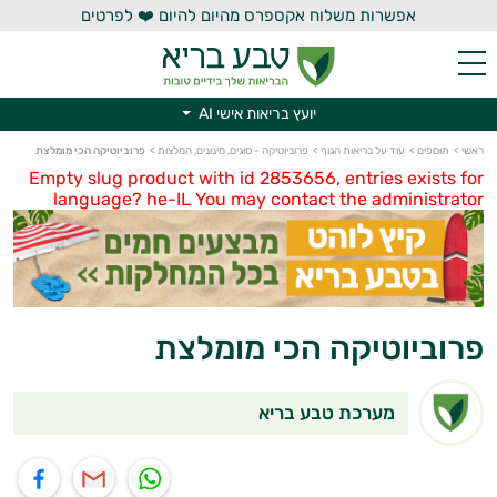
אפשרות משלוח אקספרס מהיום להיום ❤️ לפרטים
יועץ בריאות אישי AI
יועץ בריאות אישי AI
ראשי
>
תוספים
>
עוד על בריאות הגוף
>
פרוביוטיקה - סוגים, מינונים, המלצות
>
פרוביוטיקה הכי מומלצת
Empty slug product with id 2853656, entries exists for
language? he-IL You may contact the administrator
פרוביוטיקה הכי מומלצת
מערכת טבע בריא
תוף בוואטסאפ
שיתוף במייל
שיתוף בפייסבוק