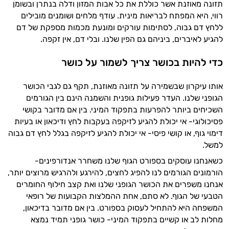
תזונה מאוזנת אשר כוללת את כל אבות המזון ודלה בנתרן ובשומן
רווי, היא המפתח לבריאות מינית. עודף מלחים ושומנים מובילים
ללחץ דם גבוה, לסתימות עורקים ומונעת מכמות מספקת של דם
להגיע לאיברים, ביניהם גם הפין שלנו. ובלי דם, אין זקפה.
כדי להיות בכושר צריך לשמור על כושר
היי,
אני יועץ הבריאות האישי AI של טבע בריא.
אותו עיקרון שבשמירה על תזונה מאוזנת, תקף גם לגבי הכושר
הגופני שלנו. העדר פעילות גופנית והשמנה הינם בין הגורמים
התשובות שלי מבוססות על מאגרי מידע קליניים
השכיחים ביותר להפרעות בתפקוד המיני. בין אם מדובר בקושי
וספרות מקצועית בתחומי הרפואה הטבעית
פסיכולוגי- אי יכולת להגיע לזיקפה בעקבות לחץ ודיכאון או בעיות
ותזונת הספורט.
דימוי גוף, או קושי פיסי- אי יכולת להגיע לזיקפה בגלל לחץ דם גבוה
למשל.
אני כאן כדי לעזור לך להתאים את תוספי
התזונה ומוצרי הבריאות המדויקים למטרות
כשאנחנו עוסקים בספורט הגוף שלנו משחרר אנדורפינים-
ולמצב הגופני שלך, ולהסביר לך אילו רכיבים
הורמונים הגורמים לנו להפיג לחצים, להירגע ולהרגיש מרוצים יותר,
עובדים יחד כדי למקסם תוצאות גם בחיי היום
אנחנו משפרים את הכושר הגופני שלנו ואת קצב חילוף החומרים
יום וגם בתחום הכושר והספורט.
הטבעי של הגוף. לא סתם, אחת ההמלצות הקבועות של רופאי
המשפחה היא להתחיל לעסוק בספורט. בין אם מדובר בדיכאון,
המטרה שלי היא להתאים עבורך המלצות
מחלות לב או קשיים בתפקוד המיני- כושר גופני תמיד נמצא
אישיות מבוססות מדעית.