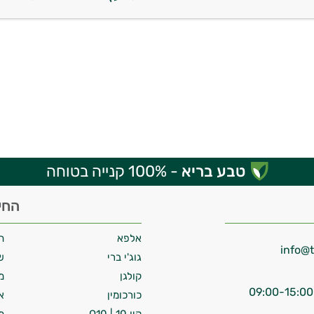
טבע בריא
- 100% קנייה בטוחה
החי
אלפא
ח
גוג'י ברי
ש
קולגן
מ
כורכומין
א