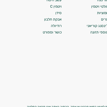
ורינגה
עשב חיטה
ולטי ויטמין
ויטמין C
מוציות
סידן
רים
אבקת חלבון
'ינסנג קוריאני
רודיולה
וספי תזונה
כושר וספורט
 לייעוץ רפואי פרטני או אחר. הכתוב באתר אינו מהווה המלצה