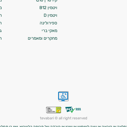
קיו 10 | Q10
מ
ויטמין B12
מ
ויטמין D
ח
ספירולינה
ת
מאקי ברי
ג
מחקרים ומאמרים
ת
tevabari © all right reserved
לצה או הוראה או עצה לשימוש או שינוי או הורדה של תרופה כלשהיא, ואין בו תחליף