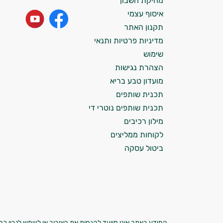
מחיקת חשבון
התזונה ומוצרי הבריאות המדויקים למטרות
איסוף עצמי
ולמצב הגופני שלך, ולהסביר לך אילו רכיבים
עובדים יחד כדי למקסם תוצאות גם בחיי היום
תקנון האתר
יום וגם בתחום הכושר והספורט.
מדיניות פרטיות ותנאי
שימוש
המטרה שלי היא להתאים עבורך המלצות
הצהרת נגישות
אישיות מבוססות מדעית.
מועדון טבע בריא
זה הזמן להתחיל. איך אוכל לעזור?
תכנית שותפים
תכנית שותפים נוטרי די
מילון רכיבים
לקוחות ממליצים
ביטול עסקה
המידע באתר אינו מיועד להנחות את הציבור או לשמש לגביו כהמ