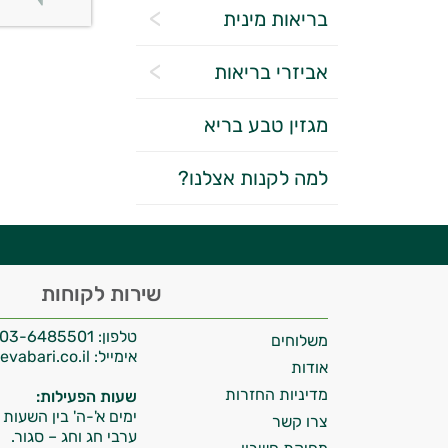
בריאות מינית
אביזרי בריאות
מגזין טבע בריא
יועץ בריאות אישי AI
למה לקנות אצלנו?
היי,
שירות לקוחות
אני יועץ הבריאות האישי AI של טבע בריא.
טלפון:
03-6485501
משלוחים
התשובות שלי מבוססות על מאגרי מידע קליניים
אימייל:
info@tevabari.co.il
וספרות מקצועית בתחומי הרפואה הטבעית
אודות
ותזונת הספורט.
מדיניות החזרות
שעות הפעילות:
ימים א'-ה' בין השעות 09:00-15:00
צרו קשר
אני כאן כדי לעזור לך להתאים את תוספי
ערבי חג וחג – סגור.