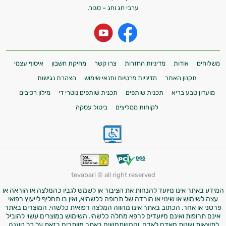
ערבי חג וחג – סגור.
משלוחים
אודות
מדיניות החזרות
צרו קשר
מחיקת חשבון
איסוף עצמי
תקנון האתר
מדיניות פרטיות ותנאי שימוש
הצהרת נגישות
מועדון טבע בריא
תכנית שותפים
תכנית שותפים נוטרי די
מילון רכיבים
לקוחות ממליצים
ביטול עסקה
tevabari © all right reserved
המידע באתר אינו מיועד להנחות את הציבור או לשמש לגביו כהמלצה או הוראה או
עצה לשימוש או שינוי או הורדה של תרופה כלשהיא, ואין בו תחליף לייעוץ רפואי
פרטני או אחר. הכתוב באתר אינו מהווה המלצה רפואית כלשהי. המוצרים באתר
אינם תרופות ואינם מיועדים לרפא מחלה כלשהי. השימוש במוצרים עשוי להוביל
לתוצאות שונות מאדם לאדם, והמשתמשים באתר מוותרים בזאת על כל טענה,