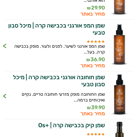
הוא אורגני...
29.90
₪
קוסמטיקה
מחיר באתר
אורגנית
היי,
שמן המפ אורגני בכבישה קרה | מיכל סבון
אני יועץ הבריאות האישי AI של טבע בריא.
טבעי
מותגים
התשובות שלי מבוססות על מאגרי מידע קליניים
שמן המפ אורגני לשיער, לפנים ולעור. מופק בכבישה
היגיינת
וספרות מקצועית בתחומי הרפואה הטבעית
קרה, בעל...
ותזונת הספורט.
36.90
₪
הפה
מחיר באתר
אני כאן כדי לעזור לך להתאים את תוספי
היגיינה
שמן חוחובה אורגני בכבישה קרה | מיכל
התזונה ומוצרי הבריאות המדויקים למטרות
סבון טבעי
ולמצב הגופני שלך, ולהסביר לך אילו רכיבים
נשית
עובדים יחד כדי למקסם תוצאות גם בחיי היום
שמן החוחובה מופק מזרעי חוחובה טריים, נקיים
יום וגם בתחום הכושר והספורט.
טיפוח
ואיכותיים ברמה...
39.90
₪
המטרה שלי היא להתאים עבורך המלצות
הציפורניים
מחיר באתר
אישיות מבוססות מדעית.
שמן קיק בכבישה קרה | +Os
והשיער
זה הזמן להתחיל. איך אוכל לעזור?