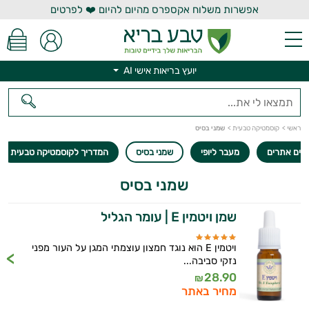
אפשרות משלוח אקספרס מהיום להיום ❤️ לפרטים
יועץ בריאות אישי AI
יועץ בריאות אישי AI
ראשי
>
קוסמטיקה טבעית
>
שמני בסיס
נים אתרים
מעבר ליופי
שמני בסיס
המדריך לקוסמטיקה טבעית
שמני בסיס
שמן ויטמין E | עומר הגליל
ויטמין E הוא נוגד חמצון עוצמתי המגן על העור מפני
נזקי סביבה...
28.90
₪
מחיר באתר