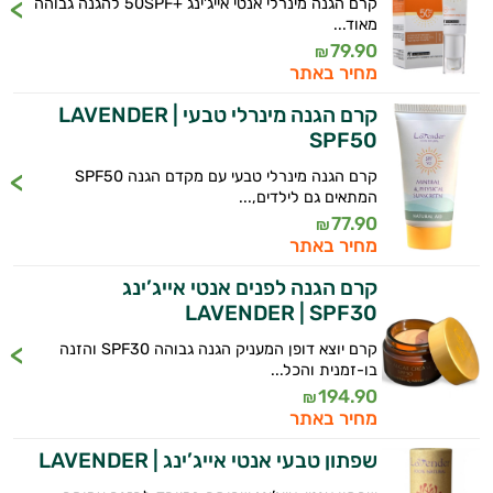
קרם הגנה מינרלי אנטי אייג'ינג +50SPF להגנה גבוהה
מאוד...
טיפוח
79.90
₪
מחיר באתר
הפנים
היי,
אני יועץ הבריאות האישי AI של טבע בריא.
קרם הגנה מינרלי טבעי LAVENDER |
מעבר
SPF50
התשובות שלי מבוססות על מאגרי מידע קליניים
ליופי
קרם הגנה מינרלי טבעי עם מקדם הגנה SPF50
וספרות מקצועית בתחומי הרפואה הטבעית
המתאים גם לילדים,...
ותזונת הספורט.
טיפוח
77.90
₪
מחיר באתר
אני כאן כדי לעזור לך להתאים את תוספי
מבפנים
התזונה ומוצרי הבריאות המדויקים למטרות
קרם הגנה לפנים אנטי אייג’ינג
ולמצב הגופני שלך, ולהסביר לך אילו רכיבים
סרומים
LAVENDER | SPF30
עובדים יחד כדי למקסם תוצאות גם בחיי היום
קרם יוצא דופן המעניק הגנה גבוהה SPF30 והזנה
שמני
יום וגם בתחום הכושר והספורט.
בו-זמנית והכל...
194.90
בסיס
₪
המטרה שלי היא להתאים עבורך המלצות
מחיר באתר
אישיות מבוססות מדעית.
שמנים
שפתון טבעי אנטי אייג’ינג | LAVENDER
זה הזמן להתחיל. איך אוכל לעזור?
אתרים