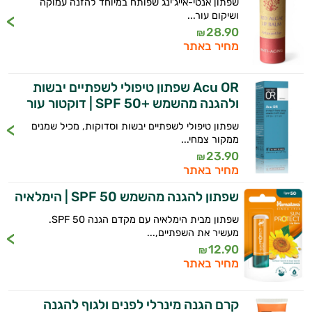
שפתון אנטי-אייג’ינג שפותח במיוחד להזנה עמוקה
ושיקום עור...
קוסמטיקה
28.90
₪
מחיר באתר
אורגנית
מותגים
Acu OR שפתון טיפולי לשפתיים יבשות
ולהגנה מהשמש +SPF 50 | דוקטור עור
היגיינת
שפתון טיפולי לשפתיים יבשות וסדוקות, מכיל שמנים
ממקור צמחי...
הפה
23.90
₪
מחיר באתר
היגיינה
שפתון להגנה מהשמש 50 SPF | הימלאיה
נשית
שפתון מבית הימלאיה עם מקדם הגנה 50 SPF.
טיפוח
מעשיר את השפתיים,...
12.90
₪
הציפורניים
מחיר באתר
והשיער
קרם הגנה מינרלי לפנים ולגוף להגנה