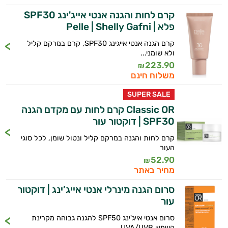
קרם לחות והגנה אנטי אייג'ינג SPF30
פלא | Pelle | Shelly Gafni
קרם הגנה אנטי אייגינג SPF30, קרם במרקם קליל
ולא שומני...
223.90
₪
משלוח חינם
SUPER SALE
Classic OR קרם לחות עם מקדם הגנה
SPF30 | דוקטור עור
קרם לחות והגנה במרקם קליל ונטול שומן, לכל סוגי
העור
52.90
₪
מחיר באתר
סרום הגנה מינרלי אנטי אייג’ינג | דוקטור
עור
סרום אנטי אייג'ינג SPF50 להגנה גבוהה מקרינת
השמש UVA/UVB....