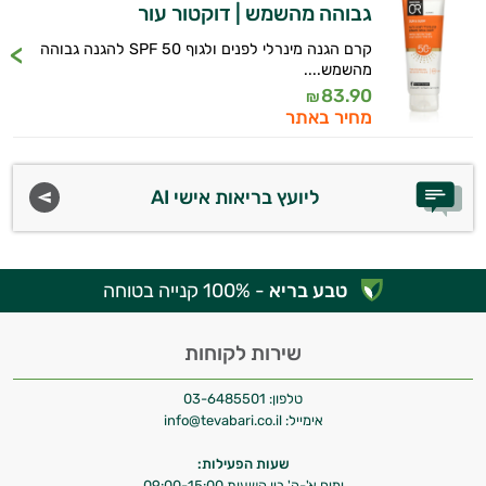
אביזרי
גבוהה מהשמש | דוקטור עור
טיפוח
קרם הגנה מינרלי לפנים ולגוף 50 SPF להגנה גבוהה
מהשמש....
83.90
הגנה
₪
מחיר באתר
מהשמש
ליועץ בריאות אישי AI
טבע בריא
- 100% קנייה בטוחה
שירות לקוחות
טלפון:
03-6485501
אימייל:
info@tevabari.co.il
שעות הפעילות:
ימים א'-ה' בין השעות 09:00-15:00