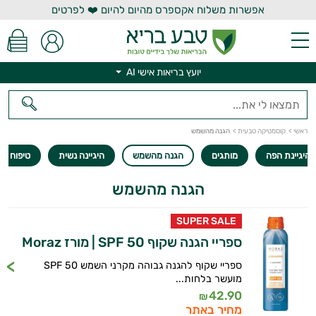
אפשרות משלוח אקספרס מהיום להיום ❤️ לפרטים
יועץ בריאות אישי AI
יועץ בריאות אישי AI
ראשי
>
קוסמטיקה טבעית
>
הגנה מהשמש
היגיינת הפה
מותגים
הגנה מהשמש
היגיינה נשית
טיפוח הצ
הגנה מהשמש
SUPER SALE
ספריי הגנה שקוף SPF 50 | מורז Moraz
ספריי שקוף להגנה גבוהה מקרני השמש SPF 50
מועשר בלחות...
42.90
₪
מחיר באתר