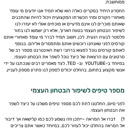
ממוחשבת
.
החסרון היחיד במקרים כאלה הוא שלא תמיד אנו יודעים מי עומד
מאחורי הקורס ומהי הכשרתו המקצועית ויכול להיות שהתכנים
שאותם מוכרים לנו אינם מדעיים או מוכחים ואולי לא יעזרו לנו
לשיפור הבטחון העצמי בטווח הארוך
,
אלא רק ישמשו לנו בתור
פלסטר לבעיה רגעית
.
לכן
,
חשוב תמיד לברר מי עומד מאחורי אותם
קורסים לפני שאנחנו רוכשים אותם ומתמסרים אליהם
.
בנוסף
לאותם קורסים נוכל למצוא ברחבי רשת האינטרנט מספר רב של
סרטונים עם הרצאות של כיצד נוכל לשפר את הבטחון העצמי
,
במיוחד ב
-
YOUTUBE
וב
-
TED
,
לצד מאמרים רבים שנכתבו על ידי
אנשי מקצוע בתחום
,
בהחלט יכולים לספק לנו פתרון מספק לעניין
.
מספר טיפים לשיפור הבטחון העצמי
לפני סיום
,
החלטנו לתת לכם מספר טיפים משלנו על כיצד לשפר
את הבטחון העצמי
.
1) דברו אל המראה
–
ייתכן וזה נשמע לכם כמו קלישאה אך דיבור
אל המראה בהחלט יכול לעזור לכם
,
במיוחד כאשר אתם צריכים