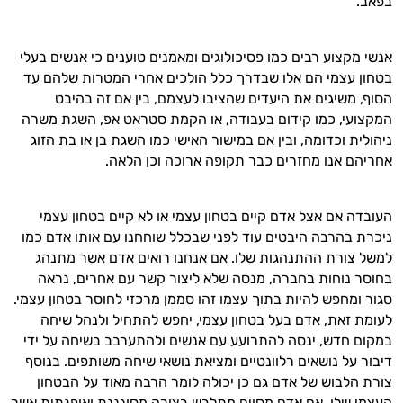
בפאב
.
אנשי מקצוע רבים כמו פסיכולוגים ומאמנים טוענים כי אנשים בעלי
בטחון עצמי הם אלו שבדרך כלל הולכים אחרי המטרות שלהם עד
הסוף
,
משיגים את היעדים שהציבו לעצמם
,
בין אם זה בהיבט
המקצועי
,
כמו קידום בעבודה
,
או הקמת סטראט אפ
,
השגת משרה
ניהולית וכדומה
,
ובין אם במישור האישי כמו השגת בן או בת הזוג
אחריהם אנו מחזרים כבר תקופה ארוכה וכן הלאה
.
העובדה אם אצל אדם קיים בטחון עצמי או לא קיים בטחון עצמי
ניכרת בהרבה היבטים עוד לפני שבכלל שוחחנו עם אותו אדם כמו
למשל צורת ההתנהגות שלו
.
אם אנחנו רואים אדם אשר מתנהג
בחוסר נוחות בחברה
,
מנסה שלא ליצור קשר עם אחרים
,
נראה
סגור ומחפש להיות בתוך עצמו זהו סממן מרכזי לחוסר בטחון עצמי
.
לעומת זאת
,
אדם בעל בטחון עצמי
,
יחפש להתחיל ולנהל שיחה
במקום חדש
,
ינסה להתרועע עם אנשים ולהתערבב בשיחה על ידי
דיבור על נושאים רלוונטיים ומציאת נושאי שיחה משותפים
.
בנוסף
צורת הלבוש של אדם גם כן יכולה לומר הרבה מאוד על הבטחון
העצמי שלו
.
אם אדם מסוים מתלבש בצורה מסוגננת ואופנתית אשר