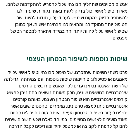
אנשים מסוימים שתהליך קבוצתי עלול להפריע להתקדמות שלהם
.
מאידך טיפול אישי יכול בדיוק לגעת באותן נקודות שיעזרו לנו
להשתפר בדיוק במקום שבו יש לעבוד עליו
,
תודות להיותו של
היי,
הטיפול יותר ממוקד לנו ומתאים לנו מבחינה אישית
.
אך כמובן
אני יועץ הבריאות האישי AI של טבע בריא.
שטיפול אישי עלול להיות יותר יקר במידה ויתארך למספר רב של
מפגשים
.
התשובות שלי מבוססות על מאגרי מידע קליניים
וספרות מקצועית בתחומי הרפואה הטבעית
ותזונת הספורט.
שיטות נוספות לשיפור הבטחון העצמי
אני כאן כדי לעזור לך להתאים את תוספי
פרט לשתי השיטות שהזכרנו
,
של טיפול קבוצתי וטיפול אישי על ידי
התזונה ומוצרי הבריאות המדויקים למטרות
ולמצב הגופני שלך, ולהסביר לך אילו רכיבים
מאמנים או פסיכולוגים קיימות שיטות נוספות
.
עם צמיחתה וגדילתה
עובדים יחד כדי למקסם תוצאות גם בחיי היום
של רשת האינטרנט אנו עדים לכך שאנשים רוכשים קורסים
יום וגם בתחום הכושר והספורט.
אינטרנטיים בנושאים שונים
,
חלק מאותם נושאים בהם ניתן למצוא
קורסים אינטרנטיים הוא שיפור הבטחון העצמי
.
באותם קורסים
המטרה שלי היא להתאים עבורך המלצות
אינטרנטיים ניתן למצוא סרטונים
,
מאמרים וטקסטים שונים אשר
אישיות מבוססות מדעית.
יכולים לעזור בשיפור הבטחון העצמי
.
אותם קורסים יכולים להיות
מאוד מועילים לאנשים מסויימים
,
במיוחד כאלה שלא חושבים שיהיה
זה הזמן להתחיל. איך אוכל לעזור?
להם קל להפתח לקבוצה או למטפל יחיד ומעדיפים לקבל הדרכה