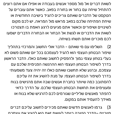
לשאת דברים אל מול מספר אנשים בעבודה או אפילו אם אתם רוצים
להתחיל שיחה עם בחור או בחורה בפאב
.
כאשר אתם עוברים על
הטקסט של הדברים שאתם צריכים להגיד בישיבה החודשית או
שיחת הפתיחה שלכם בפאב מראש מול המראה
,
יש לכם מקום
לשינויים ושיפורים וכאשר אתם מגיעים לרגע האמת בו תצטרכו
לשאת את הדברים או לגשת אל הבחור או הבחורה הדברים ישמעו
לכם מוכרים ואתם תשחו בשיחה
.
2) השלימו עם מי שאתם
-
הדבר אולי החשוב והמרכזי בתהליך
שיפור הבטחון העצמי הוא להגיד לעצמכם בכל יום שאתם פשוט לא
בעלי בטחון עצמי נמוך ולהפסיק לחשוב שאתם כאלו
.
הדבר הראשון
בדרך לשיפור הבטחון העצמי הוא ההרגשה הפנימית שלכם עם
עצמכם
,
וברגע שלא תחשבו שאתם כאלו זה יהיה צעד משמעותי
בדרך לשיפור הבטחון העצמי
.
על מנת להשיג את זה עליכם
להסתובב כמה שיותר בחברת אנשים שבה אתם מרגישים בנוח
ומעצימים את תחושת הבטחון העצמי שלכם
.
על הדרך כדאי
להפתר מאנשים שליליים שגורמים לכם להרגיש שלא בנוח או
מאידך להעמיד אותם במקום
.
3) גרמו לאנשים חדשים שאתם מכירים לחשוב עליכם דברים
חיוביים
–
הדרך הטובה ביותר לעשות זאת היא להציג את עצמכם