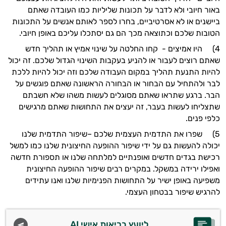
באור חיובי ולא לדבר על תכונות שליליות כמו העובדה שאתם
ביישנים או לא אסרטיביים
,
בחרו לספר לאותם אנשים על התכונות
הטובות שלכם וכתוצאה מכך הם גם יסתכלו עליכם באופן חיובי
.
4) היו אמיצים
-
קחו החלטה על שינוי אמיץ או תהליך חדש
שאתם רוצים לעבור או להניע בעקבות השינוי הגדול שלכם
.
זה יכול
להיות התנעת תהליך במקום העבודה שלכם וזה יכול להיות ללכת
לבר ולהתחיל עם הבחור או הבחורה הראשונה שאתם פוגשים על
הבר
.
ברגע שתראו שאתם מסוגלים לעשות משהו שלא חשבתם
שתצליחו לעשות בעבר
,
זה יעצים את התחושות שאתם מרגישים
כלפי פנים
.
5) שפרו את התדמית העצמית שלכם
–
שיפור התדמית שלנו
יכולה להעשות גם על ידי שיפור ההופעה החיצונית שלנו כמו למשל
רכישת בגדים חדשים ואופנתיים למלתחה שלנו או תספורת חדשה
ואפילו ירידה במשקל
.
במקרים רבים שיפור ההופעה החיצונית
משפיעה באופן ישיר על התחושות הפנימיות שלנו ואנו עתידים
להרגיש שיפור בבטחון העצמי
.
ליועץ בריאות אישי AI